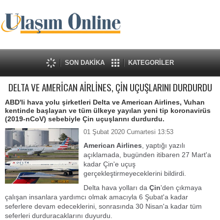
SON DAKİKA
KATEGORİLER
DELTA VE AMERİCAN AİRLİNES, ÇİN UÇUŞLARINI DURDURDU
ABD'li hava yolu şirketleri Delta ve American Airlines, Vuhan
kentinde başlayan ve tüm ülkeye yayılan yeni tip koronavirüs
(2019-nCoV) sebebiyle Çin uçuşlarını durdurdu.
01 Şubat 2020 Cumartesi 13:53
American Airlines
, yaptığı yazılı
açıklamada, bugünden itibaren 27 Mart'a
kadar Çin'e uçuş
gerçekleştirmeyeceklerini bildirdi.
Delta hava yolları da
Çin
'den çıkmaya
çalışan insanlara yardımcı olmak amacıyla 6 Şubat'a kadar
seferlere devam edeceklerini, sonrasında 30 Nisan'a kadar tüm
seferleri durduracaklarını duyurdu.