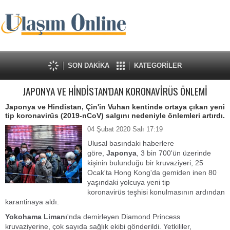
SON DAKİKA
KATEGORİLER
JAPONYA VE HİNDİSTAN'DAN KORONAVİRÜS ÖNLEMİ
Japonya ve Hindistan, Çin'in Vuhan kentinde ortaya çıkan yeni
tip koronavirüs (2019-nCoV) salgını nedeniyle önlemleri artırdı.
04 Şubat 2020 Salı 17:19
Ulusal basındaki haberlere
göre,
Japonya
, 3 bin 700'ün üzerinde
kişinin bulunduğu bir kruvaziyeri, 25
Ocak'ta Hong Kong'da gemiden inen 80
yaşındaki yolcuya yeni tip
koronavirüs teşhisi konulmasının ardından
karantinaya aldı.
Yokohama Limanı
'nda demirleyen Diamond Princess
kruvaziyerine, çok sayıda sağlık ekibi gönderildi. Yetkililer,