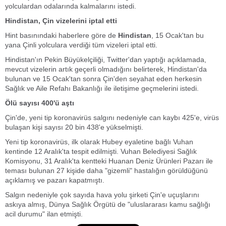
yolculardan odalarında kalmalarını istedi.
Hindistan, Çin vizelerini iptal etti
Hint basınındaki haberlere göre de
Hindistan
, 15 Ocak'tan bu
yana Çinli yolculara verdiği tüm vizeleri iptal etti.
Hindistan'ın Pekin Büyükelçiliği, Twitter'dan yaptığı açıklamada,
mevcut vizelerin artık geçerli olmadığını belirterek, Hindistan'da
bulunan ve 15 Ocak'tan sonra Çin'den seyahat eden herkesin
Sağlık ve Aile Refahı Bakanlığı ile iletişime geçmelerini istedi.
Ölü sayısı 400'ü aştı
Çin'de, yeni tip koronavirüs salgını nedeniyle can kaybı 425'e, virüs
bulaşan kişi sayısı 20 bin 438'e yükselmişti.
Yeni tip koronavirüs, ilk olarak Hubey eyaletine bağlı Vuhan
kentinde 12 Aralık'ta tespit edilmişti. Vuhan Belediyesi Sağlık
Komisyonu, 31 Aralık'ta kentteki Huanan Deniz Ürünleri Pazarı ile
teması bulunan 27 kişide daha "gizemli" hastalığın görüldüğünü
açıklamış ve pazarı kapatmıştı.
Salgın nedeniyle çok sayıda hava yolu şirketi Çin'e uçuşlarını
askıya almış, Dünya Sağlık Örgütü de "uluslararası kamu sağlığı
acil durumu" ilan etmişti.