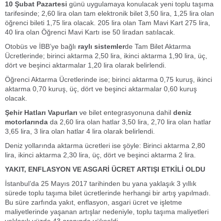
10 Şubat Pazartesi
günü uygulamaya konulacak yeni toplu taşıma
tarifesinde; 2,60 lira olan tam elektronik bilet 3,50 lira, 1,25 lira olan
öğrenci bileti 1,75 lira olacak. 205 lira olan Tam Mavi Kart 275 lira,
40 lira olan Öğrenci Mavi Kartı ise 50 liradan satılacak.
Otobüs ve İBB’ye bağlı
raylı sistemler
de Tam Bilet Aktarma
Ücretlerinde; birinci aktarma 2,50 lira, ikinci aktarma 1,90 lira, üç,
dört ve beşinci aktarmalar 1,20 lira olarak belirlendi.
Öğrenci Aktarma Ücretlerinde ise; birinci aktarma 0,75 kuruş, ikinci
aktarma 0,70 kuruş, üç, dört ve beşinci aktarmalar 0,60 kuruş
olacak.
Şehir Hatları Vapurları
ve bilet entegrasyonuna dahil
deniz
motorlarında
da 2,60 lira olan hatlar 3,50 lira, 2,70 lira olan hatlar
3,65 lira, 3 lira olan hatlar 4 lira olarak belirlendi.
Deniz yollarında aktarma ücretleri ise şöyle: Birinci aktarma 2,80
lira, ikinci aktarma 2,30 lira, üç, dört ve beşinci aktarma 2 lira.
YAKIT, ENFLASYON VE ASGARİ ÜCRET ARTIŞI ETKİLİ OLDU
İstanbul’da 25 Mayıs 2017 tarihinden bu yana yaklaşık 3 yıllık
sürede toplu taşıma bilet ücretlerinde herhangi bir artış yapılmadı.
Bu süre zarfında yakıt, enflasyon, asgari ücret ve işletme
maliyetlerinde yaşanan artışlar nedeniyle, toplu taşıma maliyetleri