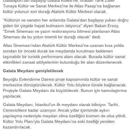
Galataport'tan başlayıp Galata Kulesi'ne, oradan Tarık Zafer
Tunaya Kültür ve Sanat Merkezi'ne ile Atlas Pasajı’na bağlanan
kültür yolunun son durağı Atatürk Kültür Merkezi olacak.
“Kültürün ve sanatın her anlamda Galata’dan başlayıp yukarı doğru
giden bir çizgide hayat bulmasını istiyoruz” diyen Bakan Ersoy,
“Emek Sineması ve yazın restorasyonu bitmesi planlanan Atlas
Sineması da bu yolun önemli bir durağı olacak” dedi.
Atlas Sineması'ndan Atatürk Kültür Merkezi'ne uzanan kısa yolda
sondan bir önceki durak ise meydanda kurulması beklenen
taşınabilir bir turistik performans alanı olacak. Burada kültür sanat
etkinlikleri zanaat atölyelerinin bulunduğu bir alan düzenlenecek.
Galata Meydanı genişletilecek
Beyoğlu Evlendirme Dairesi proje kapsamında kültür ve sanat
merkezine dönüştürülecek. Kültür Yolu böylece tünele bağlanacak.
Projeyle Galata Meydanı da büyütülecek. Bunun için kamulaştırma
yapılacak.
Galata Meydanı, İstanbul’un ilk meydanı olarak biliniyor. Tarihi,
Cenevizlilere kadar uzanıyor. Ancak yıllar içerisinde aykırı
yapılaşma nedeniyle meydan olma özelliğini kısmen de olsa yitirdi.
Kültür Yolu Planı’yla Galata Meydanı’na eski özelliği yeniden
kazandırılacak.