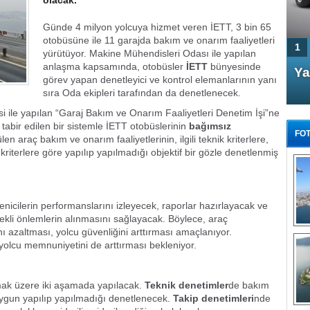
olacak.
Günde 4 milyon yolcuya hizmet veren İETT, 3 bin 65
otobüsüne ile 11 garajda bakım ve onarım faaliyetleri
1
yürütüyor. Makine Mühendisleri Odası ile yapılan
anlaşma kapsamında, otobüsler
İETT
bünyesinde
4 Kapılı AMG GT Coupe
Ya
görev yapan denetleyici ve kontrol elemanlarının yanı
Türkiye'de satışa çıktı
sıra Oda ekipleri tarafından da denetlenecek.
 ile yapılan “Garaj Bakım ve Onarım Faaliyetleri Denetim İşi”ne
tabir edilen bir sistemle İETT otobüslerinin
bağımsız
FOT
en araç bakım ve onarım faaliyetlerinin, ilgili teknik kriterlere,
i kriterlere göre yapılıp yapılmadığı objektif bir gözle denetlenmiş
nicilerin performanslarını izleyecek, raporlar hazırlayacak ve
FA
erekli önlemlerin alınmasını sağlayacak. Böylece, araç
TÜ
ı azaltması, yolcu güvenliğini arttırması amaçlanıyor.
Tü
 yolcu memnuniyetini de arttırması bekleniyor.
E
G
lmak üzere iki aşamada yapılacak.
Teknik denetimler
de bakım
e uygun yapılıp yapılmadığı denetlenecek.
Takip denetimleri
nde