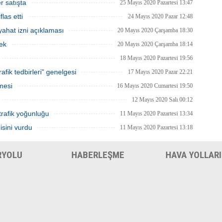
an İBB, bu hafta sonu, şimdiye
bazı şehirler için seyahat kısıtlaması
r satışta
25 Mayıs 2020 Pazartesi 13:47
 en yüksek sayıdaki personeliyle
getirilmesi tekrar gözden geçirilebilir.
las etti
nda olacak.
24 Mayıs 2020 Pazar 12:48
ahat izni açıklaması
20 Mayıs 2020 Çarşamba 18:30
ek
20 Mayıs 2020 Çarşamba 18:14
18 Mayıs 2020 Pazartesi 19:56
afik tedbirleri" genelgesi
17 Mayıs 2020 Pazar 22:21
mesi
16 Mayıs 2020 Cumartesi 19:50
12 Mayıs 2020 Salı 00:12
trafik yoğunluğu
11 Mayıs 2020 Pazartesi 13:34
isini vurdu
11 Mayıs 2020 Pazartesi 13:18
RYOLU
HABERLEŞME
HAVA YOLLARI