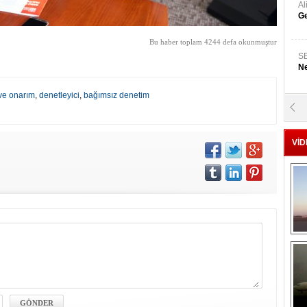
A
Ge
Bu haber toplam 4244 defa okunmuştur
S
Ne
ve onarım
,
denetleyici
,
bağımsız denetim
A
"L
VİD
M
Ba