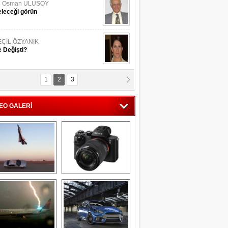
li Osman ULUSOY
leceği görün
EÇİL ÖZYANIK
 Değişti?
1
2
3
DNAN SAKA
iman Kenti Aliağa"
EO GALERİ
ERİÇ KÖYATASI
yraksız Vatan !
Savaş uçağı 
Sony Alpha 7R II ön 
pilotundan 
inceleme
muhteşem gösteri