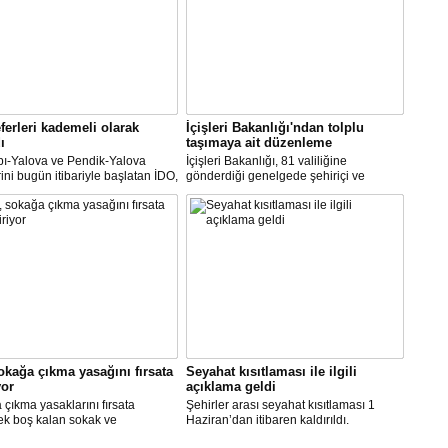
ferleri kademeli olarak
İçişleri Bakanlığı'ndan tolplu
ı
taşımaya ait düzenleme
pı-Yalova ve Pendik-Yalova
İçişleri Bakanlığı, 81 valiliğine
rini bugün itibariyle başlatan İDO,
gönderdiği genelgede şehiriçi ve
an itibariyle de bünyesinde
şehirlerarası yolcu taşımacılığında
rini kademeli olarak başlatacak.
yüzde 50 kapasite kullanma
zorunluluğunu kaldırdı.
okağa çıkma yasağını fırsata
Seyahat kısıtlaması ile ilgili
yor
açıklama geldi
çıkma yasaklarını fırsata
Şehirler arası seyahat kısıtlaması 1
ek boş kalan sokak ve
Haziran’dan itibaren kaldırıldı.
rde rahat çalışma imkanı
Gelişmelere göre olası bir olumsuzlukta