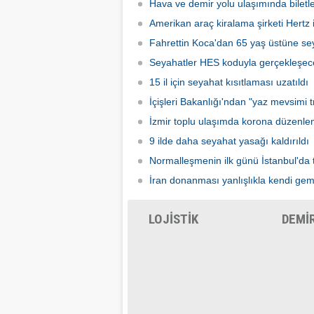
zorunluluğu yürürlükten kaldırıldı.
yakalay
Hava ve demir yolu ulaşımında biletle
kadarki
Amerikan araç kiralama şirketi Hertz if
iş başı
Fahrettin Koca'dan 65 yaş üstüne sey
Seyahatler HES koduyla gerçekleşec
15 il için seyahat kısıtlaması uzatıldı
İçişleri Bakanlığı'ndan "yaz mevsimi tr
İzmir toplu ulaşımda korona düzenle
9 ilde daha seyahat yasağı kaldırıldı
Normalleşmenin ilk günü İstanbul'da 
İran donanması yanlışlıkla kendi gem
LOJİSTİK
DEMİ