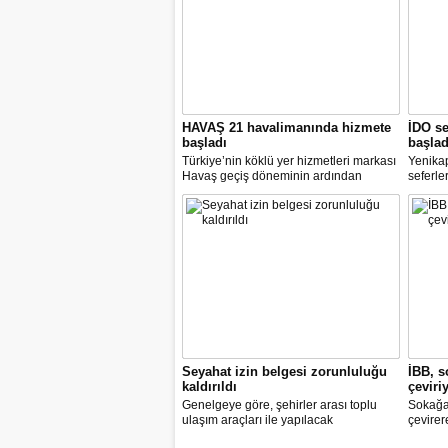
HAVAŞ 21 havalimanında hizmete
İDO se
başladı
başlad
Türkiye’nin köklü yer hizmetleri markası
Yenika
Havaş geçiş döneminin ardından
seferle
koronavirüse karşı tüm önlemleri alarak
2 hazir
tarifeli yolcu seferlerine hizmet vermeye
seferle
başladı.
Seyahat izin belgesi zorunluluğu
İBB, s
kaldırıldı
çeviri
Genelgeye göre, şehirler arası toplu
Sokağa 
ulaşım araçları ile yapılacak
çevirer
yolculuklarda, seyahat izin belgesi alma
caddele