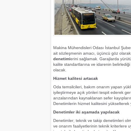
Makina Mühendisleri Odası İstanbul Şubesi
ait sözleşmenin amacı, üçüncü göz olarak 
denetim
lerini sağlamak. Garajlarda yürütül
kalite standartlarına ve idarenin belirlediğ
olacak.
Hizmet kalitesi artacak
Oda temsilcileri, bakım onarım yapan yükle
iyileştirmeye açık yönleri tespit ederek g
arızalarından kaynaklanan sefer kayıpların
Denetimlerin hizmet kalitesini yükselterek
Denetimler iki aşamada yapılacak
Denetimler; teknik ve takip denetimleri o
ve onarım faaliyetlerinin teknik kriterler