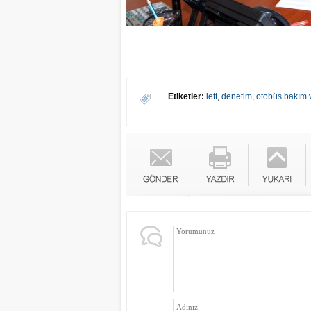
Etiketler:
iett
,
denetim
,
otobüs bakım 