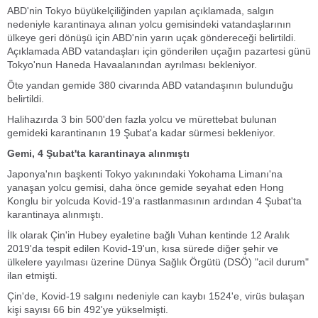
ABD'nin Tokyo büyükelçiliğinden yapılan açıklamada, salgın
nedeniyle karantinaya alınan yolcu gemisindeki vatandaşlarının
ülkeye geri dönüşü için ABD'nin yarın uçak göndereceği belirtildi.
Açıklamada ABD vatandaşları için gönderilen uçağın pazartesi günü
Tokyo'nun Haneda Havaalanından ayrılması bekleniyor.
Öte yandan gemide 380 civarında ABD vatandaşının bulunduğu
belirtildi.
Halihazırda 3 bin 500'den fazla yolcu ve mürettebat bulunan
gemideki karantinanın 19 Şubat'a kadar sürmesi bekleniyor.
Gemi, 4 Şubat'ta karantinaya alınmıştı
Japonya'nın başkenti Tokyo yakınındaki Yokohama Limanı'na
yanaşan yolcu gemisi, daha önce gemide seyahat eden Hong
Konglu bir yolcuda Kovid-19'a rastlanmasının ardından 4 Şubat'ta
karantinaya alınmıştı.
İlk olarak Çin'in Hubey eyaletine bağlı Vuhan kentinde 12 Aralık
2019'da tespit edilen Kovid-19'un, kısa sürede diğer şehir ve
ülkelere yayılması üzerine Dünya Sağlık Örgütü (DSÖ) "acil durum"
ilan etmişti.
Çin'de, Kovid-19 salgını nedeniyle can kaybı 1524'e, virüs bulaşan
kişi sayısı 66 bin 492'ye yükselmişti.