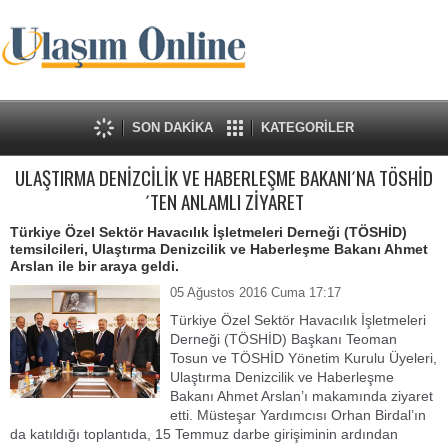
SON DAKİKA
KATEGORİLER
ULAŞTIRMA DENİZCİLİK VE HABERLEŞME BAKANI´NA TÖSHİD
´TEN ANLAMLI ZİYARET
Türkiye Özel Sektör Havacılık İşletmeleri Derneği (TÖSHİD)
temsilcileri, Ulaştırma Denizcilik ve Haberleşme Bakanı Ahmet
Arslan ile bir araya geldi.
05 Ağustos 2016 Cuma 17:17
Türkiye Özel Sektör Havacılık İşletmeleri
Derneği (TÖSHİD) Başkanı Teoman
Tosun ve TÖSHİD Yönetim Kurulu Üyeleri,
Ulaştırma Denizcilik ve Haberleşme
Bakanı Ahmet Arslan’ı makamında ziyaret
etti. Müsteşar Yardımcısı Orhan Birdal’ın
da katıldığı toplantıda, 15 Temmuz darbe girişiminin ardından