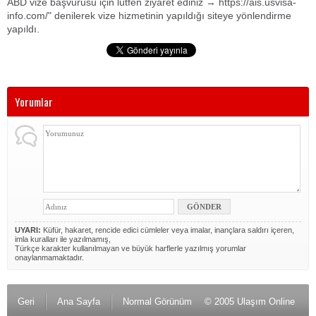
ABD vize başvurusu için lütfen ziyaret ediniz → https://ais.usvisa-
info.com/" denilerek vize hizmetinin yapıldığı siteye yönlendirme
yapıldı.
Yorumlar
UYARI:
Küfür, hakaret, rencide edici cümleler veya imalar, inançlara saldırı içeren,
imla kuralları ile yazılmamış,
Türkçe karakter kullanılmayan ve büyük harflerle yazılmış yorumlar
onaylanmamaktadır.
Geri
Ana Sayfa
Normal Görünüm
© 2005 Ulaşım Online