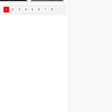
EÇİL ÖZYANIK
Delta uçağına 
Ford Focus RS 
 Değişti?
yıldırım çarptı
(2015)
1
2
3
4
5
6
7
8
DNAN SAKA
iman Kenti Aliağa"
ERİÇ KÖYATASI
yraksız Vatan !