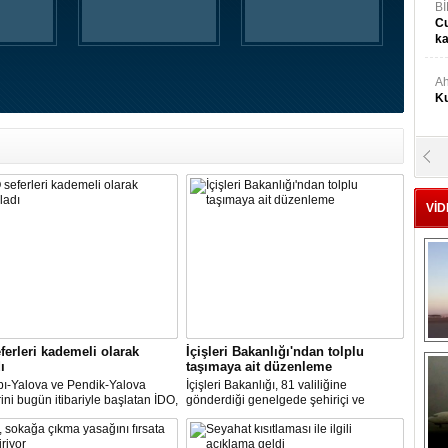
Bİ
Cu
ka
Ah
Ku
M
Ku
VİD
M.
Ya
Mu
Si
ferleri kademeli olarak
İçişleri Bakanlığı'ndan tolplu
ı
taşımaya ait düzenleme
A
pı-Yalova ve Pendik-Yalova
İçişleri Bakanlığı, 81 valiliğine
Ge
rini bugün itibariyle başlatan İDO,
gönderdiği genelgede şehiriçi ve
an itibariyle de bünyesinde
şehirlerarası yolcu taşımacılığında
rini kademeli olarak başlatacak.
yüzde 50 kapasite kullanma
zorunluluğunu kaldırdı.