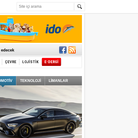
t edecek
ÇEVRE
LOJİSTİK
E-DERGİ
ğlayacak
OMOTİV
TEKNOLOJİ
LİMANLAR
i