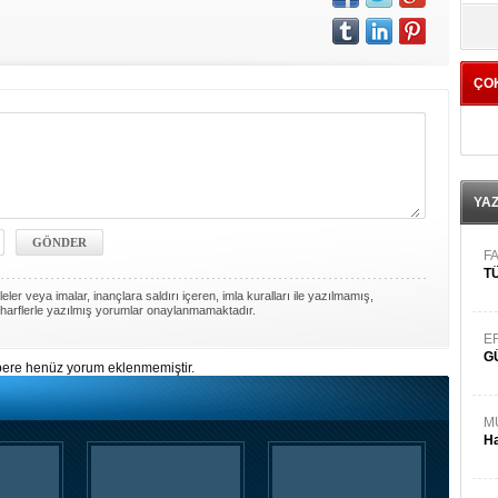
yö
ÇO
YA
FA
TÜ
ler veya imalar, inançlara saldırı içeren, imla kuralları ile yazılmamış,
harflerle yazılmış yorumlar onaylanmamaktadır.
E
G
ere henüz yorum eklenmemiştir.
M
Ha