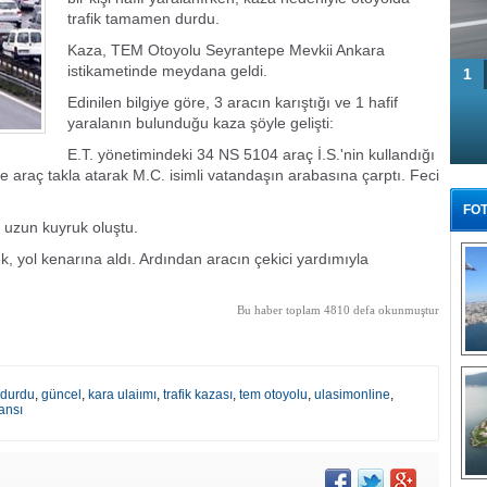
trafik tamamen durdu.
Kaza, TEM Otoyolu Seyrantepe Mevkii Ankara
istikametinde meydana geldi.
1
Edinilen bilgiye göre, 3 aracın karıştığı ve 1 hafif
yaralanın bulunduğu kaza şöyle gelişti:
E.T. yönetimindeki 34 NS 5104 araç İ.S.'nin kullandığı
ile araç takla atarak M.C. isimli vatandaşın arabasına çarptı. Feci
FOT
 uzun kuyruk oluştu.
ek, yol kenarına aldı. Ardından aracın çekici yardımıyla
Bu haber toplam 4810 defa okunmuştur
Tü
k durdu
,
güncel
,
kara ulaiımı
,
trafik kazası
,
tem otoyolu
,
ulasimonline
,
ansı