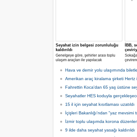
Seyahat izin belgesi zorunluluğu
İBB, s
kaldırıldı
çeviri
Genelgeye göre, şehirler arası toplu
Sokağa 
ulaşım araçları ile yapılacak
çevirer
yolculuklarda, seyahat izin belgesi alma
caddele
zorunluluğu yürürlükten kaldırıldı.
yakalay
Hava ve demir yolu ulaşımında biletle
kadarki
Amerikan araç kiralama şirketi Hertz if
iş başı
Fahrettin Koca'dan 65 yaş üstüne sey
Seyahatler HES koduyla gerçekleşec
15 il için seyahat kısıtlaması uzatıldı
İçişleri Bakanlığı'ndan "yaz mevsimi tr
İzmir toplu ulaşımda korona düzenle
9 ilde daha seyahat yasağı kaldırıldı