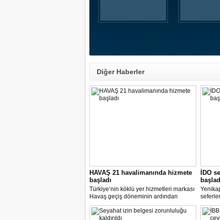
Diğer Haberler
HAVAŞ 21 havalimanında hizmete
İDO se
başladı
başlad
Türkiye’nin köklü yer hizmetleri markası
Yenika
Havaş geçiş döneminin ardından
seferle
koronavirüse karşı tüm önlemleri alarak
2 hazir
tarifeli yolcu seferlerine hizmet vermeye
seferle
başladı.