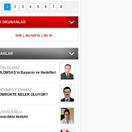
Bilinmeyen 
İşte Meclis'e giren 
nleriyle İstanbul 
600 milletvekilinin 
1
2
3
4
5
6
7
8
Adaları
listesi
K OKUNANLAR
|
|
DÜN
BU HAFTA
BU AY
ZARLAR
TİH YILMAZ
LOMSAŞ'ın Başarısı ve Hedefleri
RCÜMENT TAHMAZ
ÜMRÜKTE NELER OLUYOR?
USA ALİOĞLU
vacılıkta iletişim