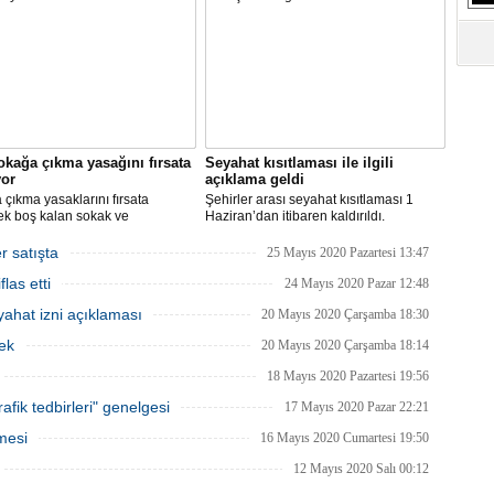
S
Ne
A
"L
okağa çıkma yasağını fırsata
Seyahat kısıtlaması ile ilgili
M
yor
açıklama geldi
Ba
çıkma yasaklarını fırsata
Şehirler arası seyahat kısıtlaması 1
ek boş kalan sokak ve
Haziran’dan itibaren kaldırıldı.
rde rahat çalışma imkanı
Gelişmelere göre olası bir olumsuzlukta
an İBB, bu hafta sonu, şimdiye
bazı şehirler için seyahat kısıtlaması
r satışta
25 Mayıs 2020 Pazartesi 13:47
 en yüksek sayıdaki personeliyle
getirilmesi tekrar gözden geçirilebilir.
las etti
nda olacak.
24 Mayıs 2020 Pazar 12:48
ahat izni açıklaması
20 Mayıs 2020 Çarşamba 18:30
ek
20 Mayıs 2020 Çarşamba 18:14
18 Mayıs 2020 Pazartesi 19:56
afik tedbirleri" genelgesi
17 Mayıs 2020 Pazar 22:21
mesi
16 Mayıs 2020 Cumartesi 19:50
12 Mayıs 2020 Salı 00:12