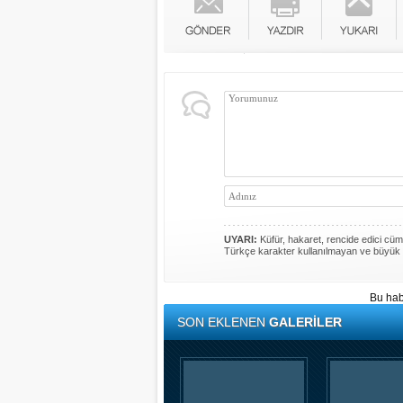
UYARI:
Küfür, hakaret, rencide edici cümle
Türkçe karakter kullanılmayan ve büyük 
Bu hab
SON EKLENEN
GALERİLER