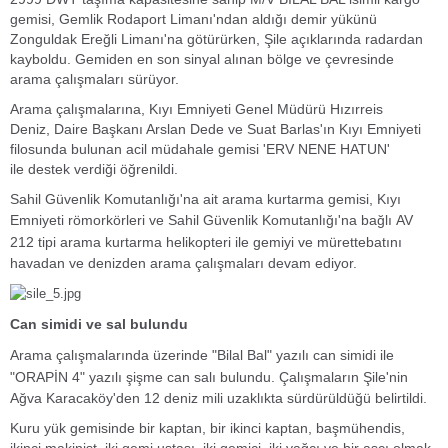
gemisi, Gemlik Rodaport Limanı'ndan aldığı demir yükünü
Zonguldak Ereğli Limanı'na götürürken, Şile açıklarında radardan
kayboldu. Gemiden en son sinyal alınan bölge ve çevresinde
arama çalışmaları sürüyor.
Arama çalışmalarına, Kıyı Emniyeti Genel Müdürü Hızırreis
Deniz,
Daire Başkanı Arslan Dede ve Suat Barlas'ın​ Kıyı Emniyeti
filosunda bulunan acil müdahale gemisi 'ERV NENE HATUN'
ile
destek verdiği öğrenildi.
Sahil Güvenlik Komutanlığı'na ait arama kurtarma gemisi, Kıyı
Emniyeti römorkörleri ve Sahil Güvenlik Komutanlığı'na bağlı
AV
212 tipi arama kurtarma helikopteri ile
gemiyi ve mürettebatını
havadan ve denizden arama çalışmaları devam ediyor.
Can simidi ve sal bulundu
Arama çalışmalarında üzerinde "Bilal Bal" yazılı can simidi ile
"ORAPİN 4" yazılı şişme can salı bulundu.
Çalışmaların Şile'nin
Ağva Karacaköy'den 12 deniz mili uzaklıkta sürdürüldüğü belirtildi.
Kuru yük gemisinde bir kaptan, bir ikinci kaptan, başmühendis,