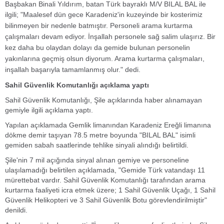
Başbakan Binali Yıldırım, batan Türk bayraklı M/V BILAL BAL ile
ilgili;
"Maalesef dün gece Karadeniz'in kuzeyinde bir kosterimiz
bilinmeyen bir nedenle batmıştır. Personeli arama kurtarma
çalışmaları devam ediyor. İnşallah personele sağ salim ulaşırız. Bir
kez daha bu olaydan dolayı da gemide bulunan personelin
yakınlarına geçmiş olsun diyorum. Arama kurtarma çalışmaları,
inşallah başarıyla tamamlanmış olur." dedi.
Sahil Güvenlik Komutanlığı açıklama yaptı
Sahil Güvenlik Komutanlığı, Şile açıklarında haber alınamayan
gemiyle ilgili açıklama yaptı.
Yapılan açıklamada Gemlik limanından Karadeniz Ereğli limanına
dökme demir taşıyan 78.5 metre boyunda "BILAL BAL" isimli
gemiden sabah saatlerinde tehlike sinyali alındığı belirtildi.
Şile'nin 7 mil açığında sinyal alınan gemiye ve personeline
ulaşılamadığı belirtilen açıklamada, "Gemide Türk vatandaşı 11
mürettebat vardır. Sahil Güvenlik Komutanlığı tarafından arama
kurtarma faaliyeti icra etmek üzere; 1 Sahil Güvenlik Uçağı, 1 Sahil
Güvenlik Helikopteri ve 3 Sahil Güvenlik Botu görevlendirilmiştir"
denildi.