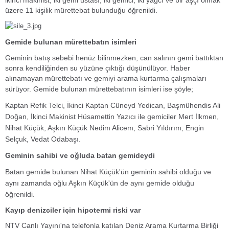
ikinci makinist, iki gemi ustası, iki gemici, iki yağcı ve bir aşçı olmak
üzere 11 kişilik mürettebat bulunduğu öğrenildi.
Gemide bulunan mürettebatın isimleri
Geminin batış sebebi henüz bilinmezken, can salının gemi battıktan
sonra kendiliğinden su yüzüne çıktığı düşünülüyor. Haber
alınamayan mürettebatı ve gemiyi arama kurtarma çalışmaları
sürüyor.
Gemide bulunan mürettebatının isimleri ise şöyle;
Kaptan Refik Telci, İkinci Kaptan Cüneyd Yedican, Başmühendis Ali
Doğan, İkinci Makinist Hüsamettin Yazıcı ile gemiciler Mert İlkmen,
Nihat Küçük, Aşkın Küçük Nedim Alicem, Sabri Yıldırım, Engin
Selçuk, Vedat Odabaşı.
Geminin sahibi ve oğluda batan gemideydi
Batan gemide bulunan Nihat Küçük'ün geminin sahibi olduğu ve
aynı zamanda oğlu Aşkın Küçük'ün de aynı gemide olduğu
öğrenildi.
Kayıp denizciler için hipotermi riski var
NTV Canlı Yayını'na telefonla katılan Deniz Arama Kurtarma Birliği