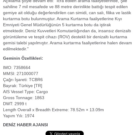
Açıklama şöyle devam etti: "İcra edilen arama faaliyetlerinde, Şile
sahiline 7 mil mesafede ve 88 metre derinlikte battığı tespit edilen
gemiye ait olduğu değerlendirilen can simidi, can salı, filika ve lastik
kurtarma botu bulunmuştur. Arama Kurtarma faaliyetlerine Kıyı
Emniyeti Genel Müdürlüğünün 5 kurtarma botu da iştirak
etmektedir. Deniz Kuvvetleri Komutanlığından da, insansız denizaltı
görüntüleme ve tespit cihazı (ROV) destekli bir denizaltı kurtarma
gemisi talebi yapılmıştır. Arama kurtarma faaliyetlerine halen devam
edilmektedir."
Geminin Özellikleri:
IMO: 7358664
MMSI: 271000077
Çağrı İşareti: TCBR6
Bayrak: Türkiye [TR]
AIS Vessel Type: Cargo
Gross Tonnage: 1863
DWT: 2999 t
Length Overall x Breadth Extreme: 78.52m × 13.09m
Yapım Yılı: 1974
DENİZ HABER AJANSI