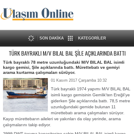
SON DAKİKA
KATEGORİLER
TÜRK BAYRAKLI M/V BILAL BAL ŞİLE AÇIKLARINDA BATTI
Türk bayraklı 78 metre uzunluğundaki M/V BILAL BAL isimli
kargo gemisi, Şile açıklarında battı. Mürettebatı ve gemiyi
arama kurtarma çalışmaları sürüyor.
01 Kasım 2017 Çarşamba 10:32
Türk bayraklı 1974 yapımı M/V BILAL BAL
isimli kargo gemisinin Gemlik'ten Ereğli'ye
giderken Şile açıklarında battı. 78,5 metre
uzunluğundaki gemide bulunan 11
mürettebatı arama çalışmaları sürüyor.
Kayıp mürettebarın aileleri ve yakınları da olay yerinde, arama
çalışmalarını takip ediyor.
2999 DWT taşıma kapasitesine sahip M/V BILAL BAL isimli kargo