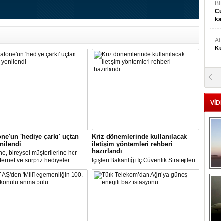
Bİ
Cu
ka
Ah
Ku
M
Ku
VİD
M.
Ya
ne'un 'hediye çarkı' uçtan
Kriz dönemlerinde kullanılacak
nilendi
iletişim yöntemleri rehberi
hazırlandı
Mu
e, bireysel müşterilerine her
Si
nternet ve sürpriz hediyeler
İçişleri Bakanlığı İç Güvenlik Stratejileri
a şansı sunduğu “Hediye Çarkı”
Dairesi Başkanlığınca kriz durumlarının
munu yeniledi. Vodafone
iletişim yönetim sürecine ilişkin genel
a uygulaması üzerinden erişilen
bir model oluşturmak üzere "Kriz İletişim
A
mda, çeşitli hediyeler sunulacak.
Yönetimi Rehberi" hazırlandı.
Ge