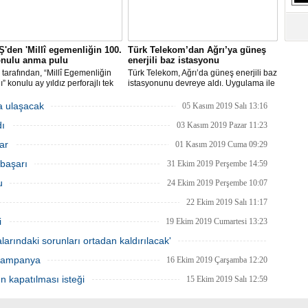
S
Ne
'den 'Millî egemenliğin 100.
Türk Telekom’dan Ağrı’ya güneş
A
konulu anma pulu
enerjili baz istasyonu
"L
tarafından, “Millî Egemenliğin
Türk Telekom, Ağrı’da güneş enerjili baz
ı” konulu ay yıldız perforajlı tek
istasyonunu devreye aldı. Uygulama ile
blok pul, ay yıldız perforajlı ve
Türkiye’nin enerji kaynaklarının verimli
ulamalı seri numaralı blok pul ile
kullanılması ve yenilenebilir enerjinin
a ulaşacak
05 Kasım 2019 Salı 13:16
M
 zarfı 28 Ocak 2020 tarihinde
yaygınlaştırılması sağlanarak bölgedeki
Ba
dı
e sunuldu.
köylerin iletişim kalitesi yükseltildi.
03 Kasım 2019 Pazar 11:23
ar
01 Kasım 2019 Cuma 09:29
 başarı
31 Ekim 2019 Perşembe 14:59
u
24 Ekim 2019 Perşembe 10:07
22 Ekim 2019 Salı 11:17
i
19 Ekim 2019 Cumartesi 13:23
alarındaki sorunları ortadan kaldırılacak'
18 Ekim 2019 Cuma 14:23
 kampanya
16 Ekim 2019 Çarşamba 12:20
ın kapatılması isteği
15 Ekim 2019 Salı 12:59