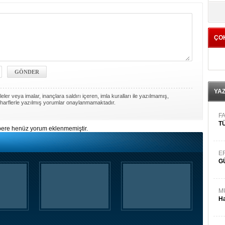
yö
ÇO
YA
ler veya imalar, inançlara saldırı içeren, imla kuralları ile yazılmamış,
harflerle yazılmış yorumlar onaylanmamaktadır.
FA
TÜ
ere henüz yorum eklenmemiştir.
E
G
M
Ha