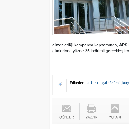
düzenlediği kampanya kapsamında,
APS 
günlerinde yüzde 25 indirimli gerçekleştirm
Etiketler:
ptt
,
kuruluş yıl dönümü
,
kur