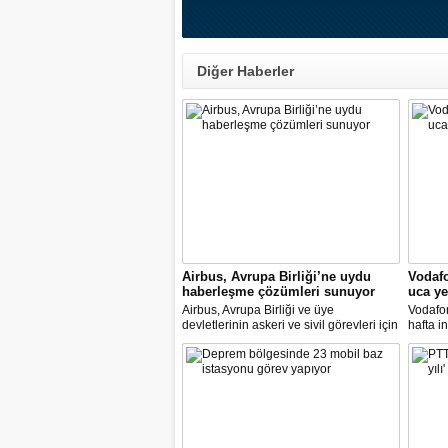
Diğer Haberler
Airbus, Avrupa Birliği’ne uydu
Vodafo
haberleşme çözümleri sunuyor
uca ye
Airbus, Avrupa Birliği ve üye
Vodafon
devletlerinin askeri ve sivil görevleri için
hafta i
uydu haberleşme çözümleri sağlamaya
kazanm
yönelik anlaşma yaptı.
platfor
Yanımd
platfor