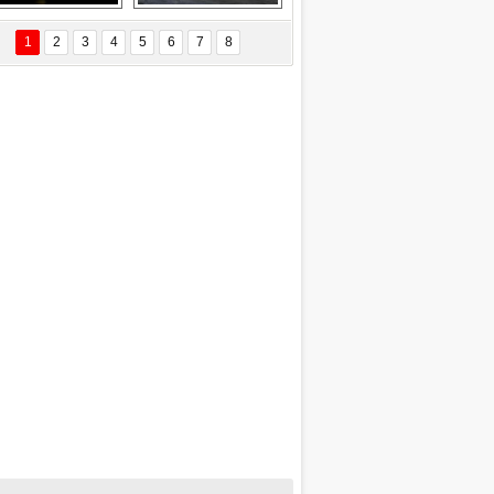
EÇİL ÖZYANIK
Delta uçağına 
Ford Focus RS 
 Değişti?
yıldırım çarptı
(2015)
1
2
3
4
5
6
7
8
DNAN SAKA
iman Kenti Aliağa"
ERİÇ KÖYATASI
yraksız Vatan !