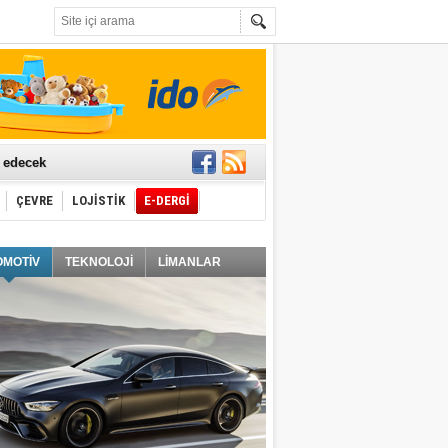
t edecek
ÇEVRE
LOJİSTİK
E-DERGİ
ğlayacak
OMOTİV
TEKNOLOJİ
LİMANLAR
i