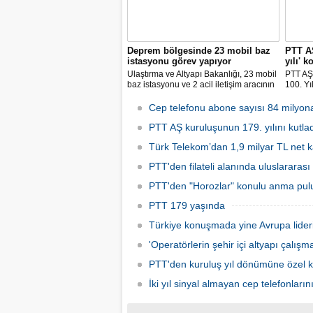
Deprem bölgesinde 23 mobil baz
PTT AŞ
istasyonu görev yapıyor
yılı' 
Ulaştırma ve Altyapı Bakanlığı, 23 mobil
PTT AŞ 
baz istasyonu ve 2 acil iletişim aracının
100. Yıl
deprem bölgesinde görev yaptığını
değerli 
bildirdi.
lak uyg
Cep telefonu abone sayısı 84 milyon
ilk gün
PTT AŞ kuruluşunun 179. yılını kutla
tedavül
Türk Telekom’dan 1,9 milyar TL net k
PTT'den filateli alanında uluslararası
PTT'den "Horozlar" konulu anma pul
PTT 179 yaşında
Türkiye konuşmada yine Avrupa lider
'Operatörlerin şehir içi altyapı çalışm
PTT'den kuruluş yıl dönümüne özel
İki yıl sinyal almayan cep telefonların