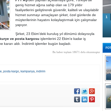
PTT AŞ
'den yapılan açıklamaya göre, Türkiye'de
geniş hizmet ağına sahip olan ve 179 yıldır
faaliyetlerini geliştirerek güvenilir, kaliteli ve ulaşılabilir
hizmet sunmayı amaçlayan şirket, özel günlerde de
1
müşterilerinin hayatını kolaylaştırmak için çalışmalar
yapıyor.
Şirket, 23 Ekim'deki kuruluş yıl dönümü dolayısıyla
kurye ve posta kargosu
işlemlerini 22 Ekim'e kadar iş
e kararı aldı. İndirimli işlemler bugün başladı.
FOT
Bu haber toplam 18671 defa okunmuştur
ye
,
posta kargo
,
kampanya
,
indirim
Tü