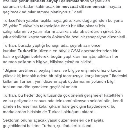
özellikle
şehir içindeki altyapı çalışmaları
nda yaşadıkları
sorunları ortadan kaldıracak bir
mevzuat düzenlemesi
ni hayata
geçirecek adımlar atmayı planlıyoruz." dedi.
Turkcell'den yapılan açıklamaya göre, kurulduğu günden bu yana
25 yıldır Türkiye'nin teknolojide öncü bir ülke olması için
çalışmalarını ve yatırımlarını aralıksız olarak sürdüren şirket, 25.
yılı etkinlikleri kapsamında Ankara'da özel bir resepsiyon düzenledi.
Turhan, burada yaptığı konuşmada, çeyrek asır önce
kurulan
Turkcell
'in ülkenin en büyük GSM operatörlerinden biri
haline geldiğini belirterek, bugün yaptıkları her işte, attıkları her
adımda yollarının bilgiye, bilişime çıktığını bildirdi.
"Bilginin üretilmesi, paylaşılması ve bilgiye erişimdeki hız o kadar
yüksek ki; insanlık adeta bir bilgi taarruzuyla karşı karşıya." ifadesini
kullanan Turhan, yeni düzene ayak uydurmanın yolunun bilgi
toplumuna dönüşmekten geçtiğini anlattı.
Turhan, bu hedef doğrultusunda çok önemli gelişmeler katettikleri
ve bu gelişmeler sonucunda telekomünikasyon sektörünün, kendi
içinden küresel markalar çıkarır hale geldiğini kaydederek, bu
markalardan birisinin de Turkcell olduğunu aktardı.
Sektörün önünü açacak yasal düzenlemeleri de hayata
geçirdiklerini belirten Turhan, şu ifadeleri kullandı: