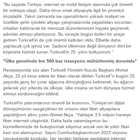
"Bu sayede Türkiye, internet ve mobil iletişim alanında çok önemli
bir noktaya ulaştı. Daha önce ortak altyapıyla ilgili bir protokol
imzaladık. Yakın zamanda ise operatörlerin yüksek maliyet ve
özellikle şehir içindeki altyapı çalışmalarında yaşadıkları sorunları
ortadan kaldıracak bir mevzuat düzenlemesini hayata geçirecek
adımlar atmayı planlıyoruz. Bu süreçte bugün bizleri bir araya
getiren Turkcell'in de çok önemli katkıları oldu. Elbette daha
yapılacak çok işimiz var. Sadece ülkemize değil dünyanın dört bir
köşesine hizmet sunan Turkcell'in 25. yılını kutluyorum."
"Ülke genelinde bin 500 baz istasyonu mühürlenmiş durumda"
Resepsiyonda söz alan Turkcell Yönetim Kurulu Başkanı Ahmet
Akça, 25 yıl önce adeta bir fidan olarak dikilen Turkcell’'n bugün 25
yaşında genç bir çınar ağacına dönüştüğünü belirterek, bu ağacın
gelecek yüz yıllarda da ülkeye, ülke insana ve tüm dünyaya hizmet
etmeyi sürdüreceğini bildirdi.
Turkcell'in yatırımlarının önemli bir kısmının, Türkiye'nin dijital
dönüşümünün vazgeçilmez bir unsuru olan fiber altyapılara
yapıldığının altını çizen Ahmet Akça, "Yaklaşık 3,5 milyon haneye
fiber interneti ulaştırdık. Daha fazla vatandaşımızı bu
hizmetlerimizle de buluşturmak istiyoruz ancak son iki yıldır fiber
kazı izni alamıyoruz. Sayın Cumhurbaşkanımızın 2023 vizyonu
çerçevesinde koyduğu, her yerden herkese genişbant internet