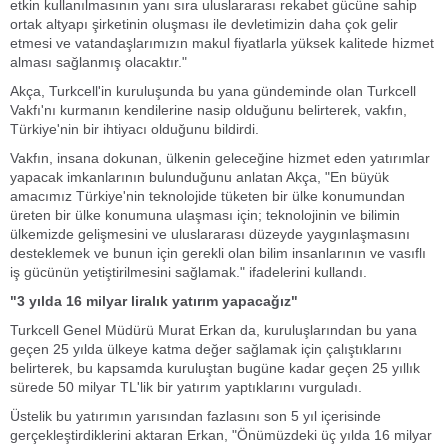
etkin kullanılmasının yanı sıra uluslararası rekabet gücüne sahip
ortak altyapı şirketinin oluşması ile devletimizin daha çok gelir
etmesi ve vatandaşlarımızın makul fiyatlarla yüksek kalitede hizmet
alması sağlanmış olacaktır."
Akça, Turkcell'in kuruluşunda bu yana gündeminde olan Turkcell
Vakfı'nı kurmanın kendilerine nasip olduğunu belirterek, vakfın,
Türkiye'nin bir ihtiyacı olduğunu bildirdi.
Vakfın, insana dokunan, ülkenin geleceğine hizmet eden yatırımlar
yapacak imkanlarının bulunduğunu anlatan Akça, "En büyük
amacımız Türkiye'nin teknolojide tüketen bir ülke konumundan
üreten bir ülke konumuna ulaşması için; teknolojinin ve bilimin
ülkemizde gelişmesini ve uluslararası düzeyde yaygınlaşmasını
desteklemek ve bunun için gerekli olan bilim insanlarının ve vasıflı
iş gücünün yetiştirilmesini sağlamak." ifadelerini kullandı.
"3 yılda 16 milyar liralık yatırım yapacağız"
Turkcell Genel Müdürü Murat Erkan da, kuruluşlarından bu yana
geçen 25 yılda ülkeye katma değer sağlamak için çalıştıklarını
belirterek, bu kapsamda kuruluştan bugüne kadar geçen 25 yıllık
sürede 50 milyar TL'lik bir yatırım yaptıklarını vurguladı.
Üstelik bu yatırımın yarısından fazlasını son 5 yıl içerisinde
gerçekleştirdiklerini aktaran Erkan, "Önümüzdeki üç yılda 16 milyar