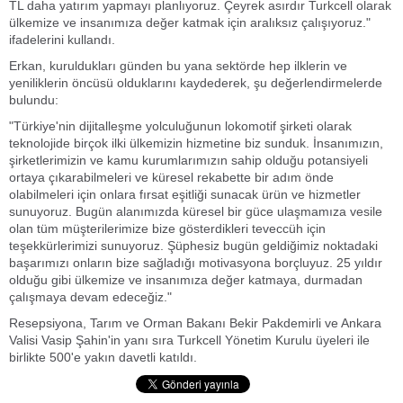
TL daha yatırım yapmayı planlıyoruz. Çeyrek asırdır Turkcell olarak
ülkemize ve insanımıza değer katmak için aralıksız çalışıyoruz."
ifadelerini kullandı.
Erkan, kuruldukları günden bu yana sektörde hep ilklerin ve
yeniliklerin öncüsü olduklarını kaydederek, şu değerlendirmelerde
bulundu:
"Türkiye'nin dijitalleşme yolculuğunun lokomotif şirketi olarak
teknolojide birçok ilki ülkemizin hizmetine biz sunduk. İnsanımızın,
şirketlerimizin ve kamu kurumlarımızın sahip olduğu potansiyeli
ortaya çıkarabilmeleri ve küresel rekabette bir adım önde
olabilmeleri için onlara fırsat eşitliği sunacak ürün ve hizmetler
sunuyoruz. Bugün alanımızda küresel bir güce ulaşmamıza vesile
olan tüm müşterilerimize bize gösterdikleri teveccüh için
teşekkürlerimizi sunuyoruz. Şüphesiz bugün geldiğimiz noktadaki
başarımızı onların bize sağladığı motivasyona borçluyuz. 25 yıldır
olduğu gibi ülkemize ve insanımıza değer katmaya, durmadan
çalışmaya devam edeceğiz."
Resepsiyona, Tarım ve Orman Bakanı Bekir Pakdemirli ve Ankara
Valisi Vasip Şahin'in yanı sıra Turkcell Yönetim Kurulu üyeleri ile
birlikte 500'e yakın davetli katıldı.