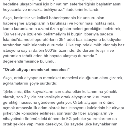
hedefine ulaşabilmesi için bir yatırım seferberliğinin başlatılmasını
heyecanla ve merakla bekliyoruz." ifadelerini kullandı.
Akça, kesintisiz ve kaliteli haberleşmenin bir unsuru olan
haberleşme altyapılarının kurulması ve korunması noktasında
kamu kurumlarının azami özen göstermeleri gerektiğini belirterek,
"Bu vesileyle üzülerek belirtmeliyim ki bugün itibarıyla sadece
İstanbul'da mobil operatörlerin 354 adet baz istasyonu belediyeler
tarafından mühürlenmiş durumda. Ülke çapındaki mühürlenmiş baz
istasyonu sayısı da bin 500'ün üzerinde. Bu durum iletişimi ve
yatırımları tehdit eden bir boyuta ulaşmış durumda."
değerlendirmesinde bulundu.
"Ortak altyapı memleket meselesi"
Akça, ortak altyapının memleket meselesi olduğunun altını çizerek,
açıklamalarını şöyle sürdürdü:
"Şirketimiz, ülke kaynaklarımızın daha etkin kullanımına yönelik
olarak, son 3 yıldır her vesileyle ortak altyapıların kurulması
gerektiği hususunu gündeme getiriyor. Ortak altyapının önünü
açmak amacıyla ilk adım olarak baz istasyonu kulelerinin bir altyapı
şirketinde konsolide edilmesi, sonrasında fiber altyapıların ve
nihayetinde önümüzdeki dönemde 5G şebeke yatırımlarının da
ortak şekilde yapılması gerekiyor. Bu sayede ülke kaynaklarının