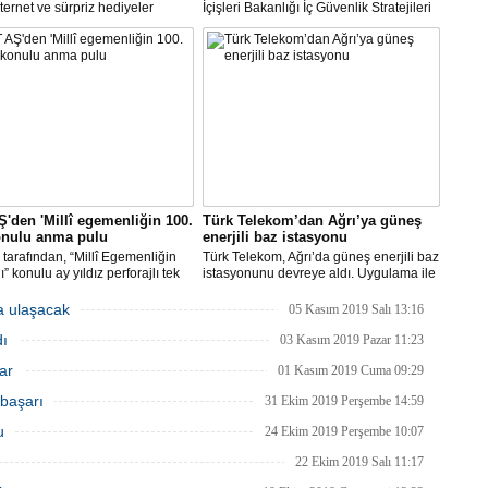
nternet ve sürpriz hediyeler
İçişleri Bakanlığı İç Güvenlik Stratejileri
a şansı sunduğu “Hediye Çarkı”
Dairesi Başkanlığınca kriz durumlarının
munu yeniledi. Vodafone
iletişim yönetim sürecine ilişkin genel
a uygulaması üzerinden erişilen
bir model oluşturmak üzere "Kriz İletişim
mda, çeşitli hediyeler sunulacak.
Yönetimi Rehberi" hazırlandı.
'den 'Millî egemenliğin 100.
Türk Telekom’dan Ağrı’ya güneş
konulu anma pulu
enerjili baz istasyonu
tarafından, “Millî Egemenliğin
Türk Telekom, Ağrı’da güneş enerjili baz
ı” konulu ay yıldız perforajlı tek
istasyonunu devreye aldı. Uygulama ile
blok pul, ay yıldız perforajlı ve
Türkiye’nin enerji kaynaklarının verimli
ulamalı seri numaralı blok pul ile
kullanılması ve yenilenebilir enerjinin
a ulaşacak
05 Kasım 2019 Salı 13:16
 zarfı 28 Ocak 2020 tarihinde
yaygınlaştırılması sağlanarak bölgedeki
dı
e sunuldu.
köylerin iletişim kalitesi yükseltildi.
03 Kasım 2019 Pazar 11:23
ar
01 Kasım 2019 Cuma 09:29
 başarı
31 Ekim 2019 Perşembe 14:59
u
24 Ekim 2019 Perşembe 10:07
22 Ekim 2019 Salı 11:17