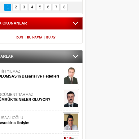
Bilinmeyen 
İşte Meclis'e giren 
nleriyle İstanbul 
600 milletvekilinin 
1
2
3
4
5
6
7
8
Adaları
listesi
K OKUNANLAR
|
|
DÜN
BU HAFTA
BU AY
ZARLAR
TİH YILMAZ
LOMSAŞ'ın Başarısı ve Hedefleri
RCÜMENT TAHMAZ
ÜMRÜKTE NELER OLUYOR?
USA ALİOĞLU
vacılıkta iletişim