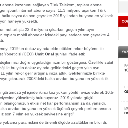
yö
t abone kazanımı sağlayan Türk Telekom, toplam abone
t genişbant internet abone sayısı 11,3 milyonu aşarken Türk
ne halkı sayısı da son çeyrekte 2015 yılından bu yana en yüksek
ilyon haneye yükseldi.
ÇO
on net artışla 22,8 milyona çıkarken geçen yılın aynı
 toplam mobil aboneler içindeki payı sadece son çeyrekte 4
ti.
vmeyi 2019’un dokuz ayında elde ettikleri rekor büyüme ile
YA
Üst Yöneticisi (CEO)
Ümit Önal
şunları ifade etti:
tejilerimizi doğru uyguladığımızın bir göstergesi. Özellikle sabit
FA
ği ile bu yılın dokuz ayında gelirlerimizi geçen yılın aynı
TÜ
ılın rekor gelir artışına imza attık. Gelirlerimizle birlikte
eye çıkararak 2008’deki halka arzdan bu yana en yüksek ilk
E
G
örümüzü yıl içinde ikinci kez yukarı yönlü revize ederek 10,5-
eviyesine yükseltmiş bulunuyoruz. 2019 yılında güçlü
 bilançomuzun etkisi net kar performansımıza da yansıdı.
 halka arzdan bu yana en yüksek üçüncü çeyrek performansına
M
Ha
ız son 7 yılın en yüksek seviyesine erişti"
yabancı para riskini de önemli ölçüde azalttıklarını bildirdi.