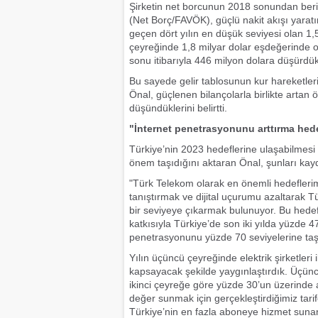
Şirketin net borcunun 2018 sonundan beri 
(Net Borç/FAVÖK), güçlü nakit akışı yaratı
geçen dört yılın en düşük seviyesi olan 1,5
çeyreğinde 1,8 milyar dolar eşdeğerinde 
sonu itibarıyla 446 milyon dolara düşürdük
Bu sayede gelir tablosunun kur hareketler
Önal, güçlenen bilançolarla birlikte artan ö
düşündüklerini belirtti.
"İnternet penetrasyonunu arttırma hed
Türkiye’nin 2023 hedeflerine ulaşabilmesi 
önem taşıdığını aktaran Önal, şunları kayd
"Türk Telekom olarak en önemli hedefleri
tanıştırmak ve dijital uçurumu azaltarak T
bir seviyeye çıkarmak bulunuyor. Bu hedef
katkısıyla Türkiye’de son iki yılda yüzde 
penetrasyonunu yüzde 70 seviyelerine taş
Yılın üçüncü çeyreğinde elektrik şirketleri i
kapsayacak şekilde yaygınlaştırdık. Üçün
ikinci çeyreğe göre yüzde 30’un üzerinde a
değer sunmak için gerçekleştirdiğimiz tar
Türkiye’nin en fazla aboneye hizmet sunan