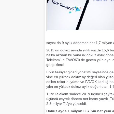
sayısı da 9 aylık dönemde net 1,7 milyon a
2019’un dokuz ayında yıllık yüzde 15,6 bü
halka arzdan bu yana ilk dokuz aylık döneml
Telekom’un FAVÖK'ü de geçen yılın aynı d
gerçekleşti.
Etkin faaliyet gideri yönetimi sayesinde g
yine en yüksek dokuz ay değeri olan yüzde 
edilen rekor büyüme ve FAVÖK karlılığınd
yılın en yüksek dokuz aylık değeri olan 1,9
Türk Telekom sadece 2019 üçüncü çeyrekte
üçüncü çeyrek dönem net karını yazdı. T
2,8 milyar TL’ye yükseldi.
Dokuz ayda 1 milyon 667 bin net yeni