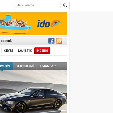
t edecek
ÇEVRE
LOJİSTİK
E-DERGİ
ğlayacak
OMOTİV
TEKNOLOJİ
LİMANLAR
i