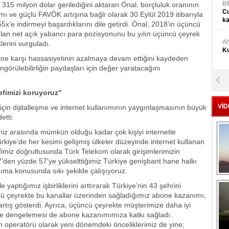
Bİ
315 milyon dolar gerilediğini aktaran Önal, borçluluk oranının
Cu
mı ve güçlü FAVÖK artışına bağlı olarak 30 Eylül 2019 itibarıyla
ka
5x’e indirmeyi başardıklarını dile getirdi. Önal, 2018’in üçüncü
olan net açık yabancı para pozisyonunu bu yılın üçüncü çeyrek
Ah
lerini vurguladı.
Ku
ine karşı hassasiyetinin azalmaya devam ettiğini kaydeden
ngörülebilirliğin paydaşları için değer yaratacağını
M
Ku
efimizi koruyoruz"
VİD
için dijitalleşme ve internet kullanımının yaygınlaşmasının büyük
etti:
M.
Ya
miz arasında mümkün olduğu kadar çok kişiyi internetle
ürkiye’de her kesimi gelişmiş ülkeler düzeyinde internet kullanan
imiz doğrultusunda Türk Telekom olarak girişimlerimizin
Mu
47’den yüzde 57’ye yükselttiğimiz Türkiye genişbant hane halkı
Si
ıma konusunda sıkı şekilde çalışıyoruz.
le yaptığımız işbirliklerini arttırarak Türkiye’nin 43 şehrini
cü çeyrekte bu kanallar üzerinden sağladığımız abone kazanımı,
A
Ge
rtış gösterdi. Ayrıca, üçüncü çeyrekte müşterimize daha iyi
ife dengelemesi de abone kazanımımıza katkı sağladı.
 operatörü olarak yeni dönemdeki önceliklerimiz de yine;