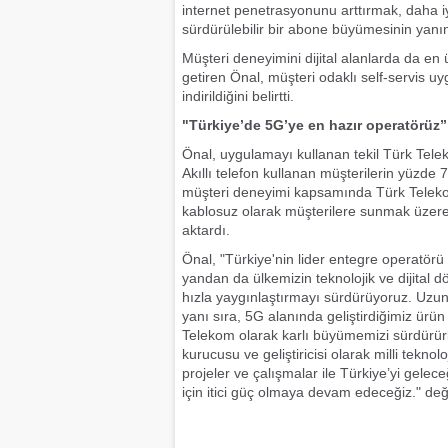
internet penetrasyonunu arttırmak, daha iy
sürdürülebilir bir abone büyümesinin yanın
Müşteri deneyimini dijital alanlarda da en
getiren Önal, müşteri odaklı self-servis u
indirildiğini belirtti.
"Türkiye’de 5G’ye en hazır operatörüz”
Önal, uygulamayı kullanan tekil Türk Telek
Akıllı telefon kullanan müşterilerin yüzde
müşteri deneyimi kapsamında Türk Telekom
kablosuz olarak müşterilere sunmak üzere W
aktardı.
Önal, "Türkiye'nin lider entegre operatör
yandan da ülkemizin teknolojik ve dijital
hızla yaygınlaştırmayı sürdürüyoruz. Uzun
yanı sıra, 5G alanında geliştirdiğimiz ürü
Telekom olarak karlı büyümemizi sürdürürke
kurucusu ve geliştiricisi olarak milli tekn
projeler ve çalışmalar ile Türkiye’yi gele
için itici güç olmaya devam edeceğiz." de