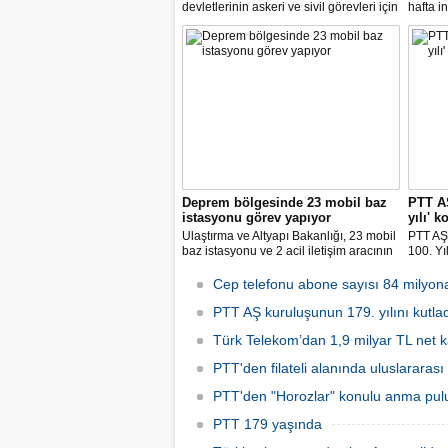
devletlerinin askeri ve sivil görevleri için
hafta i
uydu haberleşme çözümleri sağlamaya
kazanm
yönelik anlaşma yaptı.
platfor
Yanımd
platfor
Deprem bölgesinde 23 mobil baz
PTT AŞ
istasyonu görev yapıyor
yılı' 
Ulaştırma ve Altyapı Bakanlığı, 23 mobil
PTT AŞ 
baz istasyonu ve 2 acil iletişim aracının
100. Yıl
deprem bölgesinde görev yaptığını
değerli 
bildirdi.
lak uyg
Cep telefonu abone sayısı 84 milyon
ilk gün
PTT AŞ kuruluşunun 179. yılını kutla
tedavül
Türk Telekom’dan 1,9 milyar TL net k
PTT'den filateli alanında uluslararası
PTT'den "Horozlar" konulu anma pul
PTT 179 yaşında