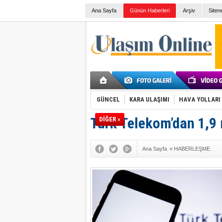
Ana Sayfa
Günün Haberleri
Arşiv
Siten
GÜNCEL
KARA ULAŞIMI
HAVA YOLLARI
Türk Telekom’dan 1,9 
DİĞER »
Ana Sayfa
»
HABERLEŞME