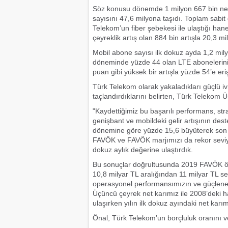
Söz konusu dönemde 1 milyon 667 bin ne
sayısını 47,6 milyona taşıdı. Toplam sabi
Telekom’un fiber şebekesi ile ulaştığı ha
çeyreklik artış olan 884 bin artışla 20,3 m
Mobil abone sayısı ilk dokuz ayda 1,2 mily
döneminde yüzde 44 olan LTE abonelerinin
puan gibi yüksek bir artışla yüzde 54’e eriş
Türk Telekom olarak yakaladıkları güçlü i
taçlandırdıklarını belirten, Türk Telekom 
"Kaydettiğimiz bu başarılı performans, stra
genişbant ve mobildeki gelir artışının deste
dönemine göre yüzde 15,6 büyüterek son 11 y
FAVÖK ve FAVÖK marjımızı da rekor seviy
dokuz aylık değerine ulaştırdık.
Bu sonuçlar doğrultusunda 2019 FAVÖK öng
10,8 milyar TL aralığından 11 milyar TL s
operasyonel performansımızın ve güçlenen
Üçüncü çeyrek net karımız ile 2008’deki
ulaşırken yılın ilk dokuz ayındaki net karım
Önal, Türk Telekom’un borçluluk oranını ve 