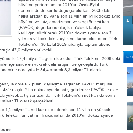
büyüme performansını 2019’un Ocak-Eylül
döneminde de sürdürdüğü görülürken, 2008’deki
halka arzdan bu yana son 11 yılın en iyi ilk dokuz aylık
1
büyüme ve faiz, amortisman ve vergi öncesi karı
(FAVÖK) değerlerine ulaşıldı. Yüksek faaliyet
karlılığını sürdürerek 2019’un dokuz ayında son 7
yılın en yüksek dokuz aylık net karını elde eden Türk
Telekom’un 30 Eylül 2019 itibarıyla toplam abone
rtışla 47,6 milyona yükseldi.
FOT
yüme ile 17,4 milyar TL gelir elde eden Türk Telekom, 2008’deki
er içerisinde en yüksek gelir artışını gerçekleştirdi. Türk
önemine göre yüzde 34,4 artarak 8,3 milyar TL olarak
eçen yıla göre 6,7 puanlık iyileşme sağlanan FAVÖK marjı ise
48’e ulaştı. Yılın dokuz ayında satış gelirleri ve FAVÖK’te elde
aki yüksek artış sonucunda Türk Telekom’un net karı da son 7
Tü
 milyar TL olarak gerçekleşti.
 1,1 milyar TL net kar elde ederek son 11 yılın en yüksek
ürk Telekom’un yatırım harcamaları da 2019’un dokuz ayında
 abone