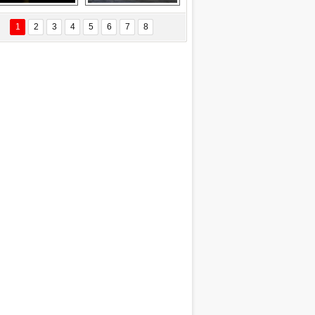
EÇİL ÖZYANIK
Delta uçağına 
Ford Focus RS 
 Değişti?
yıldırım çarptı
(2015)
1
2
3
4
5
6
7
8
DNAN SAKA
iman Kenti Aliağa"
ERİÇ KÖYATASI
yraksız Vatan !