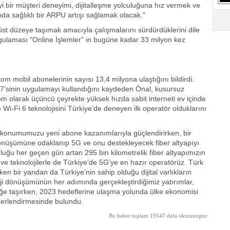
i bir müşteri deneyimi, dijitalleşme yolculuğuna hız vermek ve
S
Ne
da sağlıklı bir ARPU artışı sağlamak olacak."
 üst düzeye taşımak amacıyla çalışmalarını sürdürdüklerini dile
ygulaması "Online İşlemler" in bugüne kadar 33 milyon kez
A
"L
om mobil abonelerinin sayısı 13,4 milyona ulaştığını bildirdi.
M
 77’sinin uygulamayı kullandığını kaydeden Önal, kusursuz
Ba
 olarak üçüncü çeyrekte yüksek hızda sabit interneti ev içinde
i-Fi 6 teknolojisini Türkiye’de deneyen ilk operatör olduklarını
ü konumumuzu yeni abone kazanımlarıyla güçlendirirken, bir
 dönüşümüne odaklanıp 5G ve onu destekleyecek fiber altyapıyı
luğu her geçen gün artan 295 bin kilometrelik fiber altyapımızın
n ve teknolojilerle de Türkiye’de 5G’ye en hazır operatörüz. Türk
n bir yandan da Türkiye’nin sahip olduğu dijital varlıkların
oloji dönüşümünün her adımında gerçekleştirdiğimiz yatırımlar,
ceğe taşırken, 2023 hedeflerine ulaşma yolunda ülke ekonomisi
ğerlendirmesinde bulundu.
Bu haber toplam 19547 defa okunmuştur