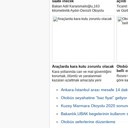
saate inecek
açıldı
Bakan Adil Karaismailoğlu,163
Ticare
kilometrelik Aydın-Denizli Otoyolu
ve Gürb
ayağının ihalesine 11 Haziran'da
açılan 
çıkılacağını belirterek, "İzmir ile Antalya
yük taş
arasındaki 580 kilometre devlet yolu ile
duyurd
6-7 saat süren seyahat, 440 kilometre
otoyolla 3 saate inecek." dedi
Araçlarda kara kutu zorunlu olacak
Otobüs
belli 
Kara yollarında can ve mal güvenliğini
korumak, ölümlü ve yaralanmalı
Resmi 
kazaları azaltmak amacıyla yeni
göre ka
araçlarda bulunması zorunlu gelişmiş
fiyatla
güvenlik sistemlerine ilişkin esaslar
kilome
Ankara-İstanbul arası mesafe 14 dak
belirlendi.
otobüsü
Otobüs seyahatine "baz fiyat" geliyor
kilomet
tavan ü
Kuzey Marmara Otoyolu 2020 sonu
Bakanlık,UBAK begelerinin kullanım s
Otobüs seferlerine düzenleme