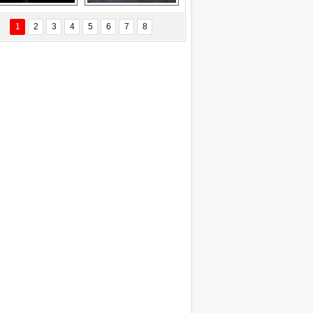
Delta uçağına 
Ford Focus RS 
yıldırım çarptı
(2015)
1
2
3
4
5
6
7
8