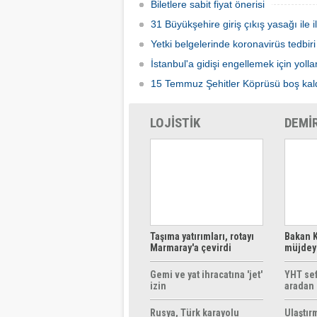
Biletlere sabit fiyat önerisi
31 Büyükşehire giriş çıkış yasağı ile i
Yetki belgelerinde koronavirüs tedbiri
İstanbul'a gidişi engellemek için yolla
15 Temmuz Şehitler Köprüsü boş kal
LOJİSTİK
DEMİ
Taşıma yatırımları, rotayı
Bakan K
Marmaray'a çevirdi
müjdeyi
ücretsi
Gemi ve yat ihracatına 'jet'
YHT sef
izin
aradan 
Rusya, Türk karayolu
Ulaştır