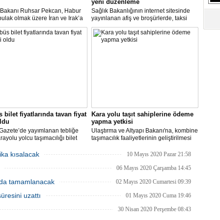
yeni düzenleme
t Bakanı Ruhsar Pekcan, Habur
Sağlık Bakanlığının internet sitesinde
ulak olmak üzere İran ve Irak’a
yayınlanan afiş ve broşürlerde, taksi
gümrük kapılarının uluslararası
duraklarında uygulanması gereken
ımacılığına yeniden açıldığını
hijyen önlemleri ile şoför ve müşterilere
u.
yönelik uyarılar yer aldı.
 bilet fiyatlarında tavan fiyat
Kara yolu taşıt sahiplerine ödeme
oldu
yapma yetkisi
Gazete’de yayımlanan tebliğe
Ulaştırma ve Altyapı Bakanı'na, kombine
rayolu yolcu taşımacılığı bilet
taşımacılık faaliyetlerinin geliştirilmesi
rı yeniden belirlendi. 100
amacıyla, bu faaliyetlerde kullanılan
tre mesafede taban yolcu
kara yolu taşıtlarının sahiplerine döner
ika kısalacak
10 Mayıs 2020 Pazar 21:58
 bilet ücreti 100 TL, 2000
sermaye gelirlerinden ödeme yapma
re ve üzeri mesafede alınacak
yetkisi verildi.
06 Mayıs 2020 Çarşamba 14:45
cret 500 TL olarak belirlendi.
nda tamamlanacak
02 Mayıs 2020 Cumartesi 09:39
üresini uzattı
01 Mayıs 2020 Cuma 19:46
30 Nisan 2020 Perşembe 08:43