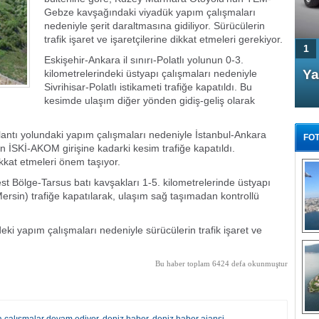
Gebze kavşağındaki viyadük yapım çalışmaları
nedeniyle şerit daraltmasına gidiliyor. Sürücülerin
trafik işaret ve işaretçilerine dikkat etmeleri gerekiyor.
1
Eskişehir-Ankara il sınırı-Polatlı yolunun 0-3.
4 Kapılı AMG GT Coupe
Ya
kilometrelerindeki üstyapı çalışmaları nedeniyle
Sivrihisar-Polatlı istikameti trafiğe kapatıldı. Bu
Türkiye'de satışa çıktı
kesimde ulaşım diğer yönden gidiş-geliş olarak
tı yolundaki yapım çalışmaları nedeniyle İstanbul-Ankara
FOT
n İSKİ-AKOM girişine kadarki kesim trafiğe kapatıldı.
dikkat etmeleri önem taşıyor.
 Bölge-Tarsus batı kavşakları 1-5. kilometrelerinde üstyapı
ersin) trafiğe kapatılarak, ulaşım sağ taşımadan kontrollü
FA
TÜ
ki yapım çalışmaları nedeniyle sürücülerin trafik işaret ve
Tü
Bu haber toplam 6424 defa okunmuştur
E
G