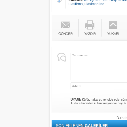
Etiketler:
Kuzey Marmara Otoyolu'nda
ulastirma
,
ulasimonline
UYARI:
Küfür, hakaret, rencide edici cümle
Türkçe karakter kullanılmayan ve büyük 
Bu hab
SON EKLENEN
GALERİLER