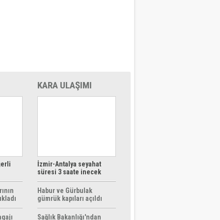
KARA ULAŞIMI
erli
İzmir-Antalya seyahat
süresi 3 saate inecek
rının
Habur ve Gürbulak
ıkladı
gümrük kapıları açıldı
agajı
Sağlık Bakanlığı'ndan