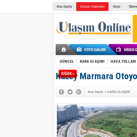
Ana Sayfa
Günün Haberleri
Arşiv
Siten
GÜNCEL
KARA ULAŞIMI
HAVA YOLLARI
Kuzey Marmara Otoyol
DİĞER »
Ana Sayfa
»
KARA ULAŞIMI