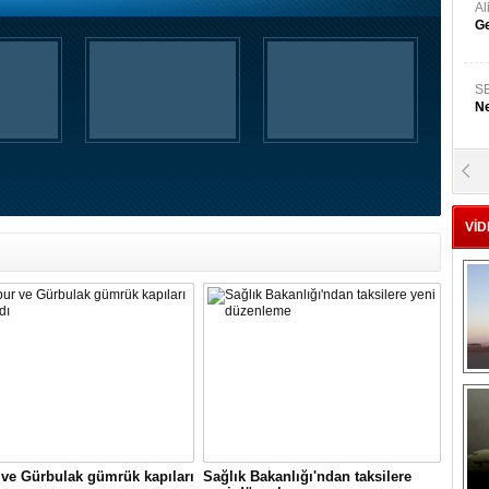
A
Ge
S
Ne
A
"L
VİD
M
Ba
ve Gürbulak gümrük kapıları
Sağlık Bakanlığı'ndan taksilere