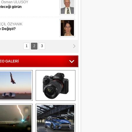
li Osman ULUSOY
leceği görün
EÇİL ÖZYANIK
 Değişti?
1
2
3
DNAN SAKA
iman Kenti Aliağa"
EO GALERİ
ERİÇ KÖYATASI
yraksız Vatan !
Savaş uçağı 
Sony Alpha 7R II ön 
pilotundan 
inceleme
muhteşem gösteri