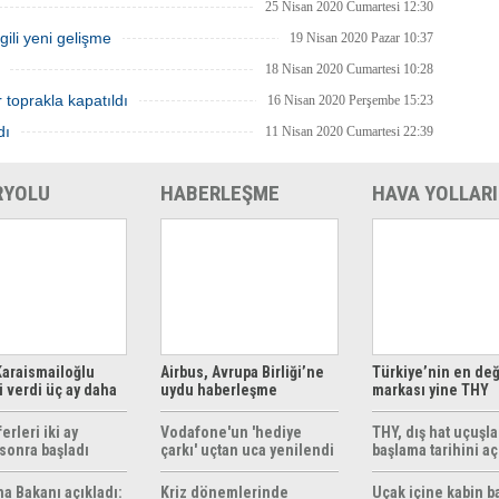
25 Nisan 2020 Cumartesi 12:30
lgili yeni gelişme
19 Nisan 2020 Pazar 10:37
18 Nisan 2020 Cumartesi 10:28
r toprakla kapatıldı
16 Nisan 2020 Perşembe 15:23
dı
11 Nisan 2020 Cumartesi 22:39
RYOLU
HABERLEŞME
HAVA YOLLARI
araismailoğlu
Airbus, Avrupa Birliği’ne
Türkiye’nin en değ
 verdi üç ay daha
uydu haberleşme
markası yine THY
z
çözümleri sunuyor
erleri iki ay
Vodafone'un 'hediye
THY, dış hat uçuşla
sonra başladı
çarkı' uçtan uca yenilendi
başlama tarihini aç
ma Bakanı açıkladı:
Kriz dönemlerinde
Uçak içine kabin b