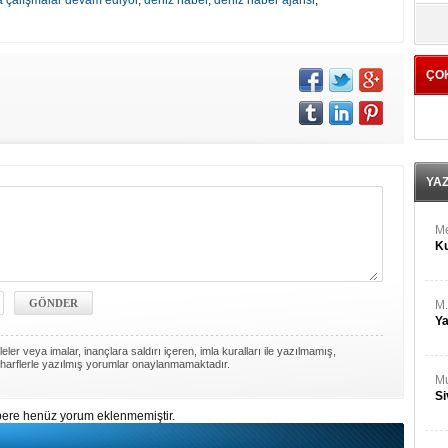
 çalışmalar devam ediyor
,
deniz haber
,
deniz haber ajansi
,
M
yö
Ha
ÇO
Bİ
Cu
ka
Ah
Ku
YA
M
Ku
M.
Ya
ler veya imalar, inançlara saldırı içeren, imla kuralları ile yazılmamış,
harflerle yazılmış yorumlar onaylanmamaktadır.
Mu
Si
ere henüz yorum eklenmemiştir.