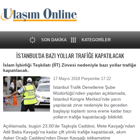
SON DAKİKA
KATEGORİLER
İSTANBUL'DA BAZI YOLLAR TRAFİĞE KAPATILACAK
İslam İşbirliği Teşkilatı (İİT) Zirvesi nedeniyle bazı yollar trafiğe
kapatılacak.
17 Mayıs 2018 Perşembe 17:22
İstanbul Trafik Denetleme Şube
Müdürlüğü'nden yapılan açıklamada,
İstanbul Kongre Merkezi'nde yarın
yapılacak zirve nedeniyle bu geceden
başlayıp toplantı sona erene kadar bazı
yolların trafiğe kapatılacağı bildirildi.
Açıklamada, bugün 23.00'de Taşkışla Caddesi, Mete Kavşağı'ndan
Adil Baba Kavşağı'na kadar çift yönlü trafiğe kapatılacak, akım
Asker Ocağı Caddesi'nden Divan Kavşağı istikametine