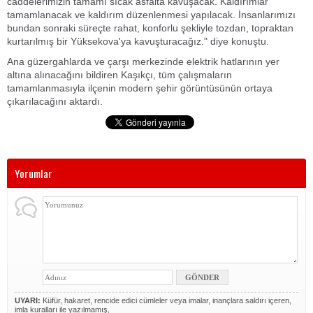
caddelerimizin tamamı sıcak asfalta kavuşacak. Kaldırımlar
tamamlanacak ve kaldırım düzenlenmesi yapılacak. İnsanlarımızı
bundan sonraki süreçte rahat, konforlu şekliyle tozdan, topraktan
kurtarılmış bir Yüksekova'ya kavuşturacağız." diye konuştu.
Ana güzergahlarda ve çarşı merkezinde elektrik hatlarının yer
altına alınacağını bildiren Kaşıkçı, tüm çalışmaların
tamamlanmasıyla ilçenin modern şehir görüntüsünün ortaya
çıkarılacağını aktardı.
Yorumlar
UYARI:
Küfür, hakaret, rencide edici cümleler veya imalar, inançlara saldırı içeren,
imla kuralları ile yazılmamış,