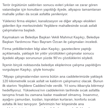
Terör örgütünün saldırıları sonucu evleri yıkılan ve zarar gören
vatandaşlar için konutların yapıldığı ilçede, altyapısı tamamlanan
mahalle yolları da sıcak asfaltla yenileniyor.
Yüklenici firma ekipleri, kanalizasyon ve diğer altyapı eksikleri
giderilen ilçe merkezindeki Yeşildere mahallesinde sıcak asfalt
çalışmalarına başladı.
Kaymakam ve Belediye Başkan Vekili Mahmut Kaşıkçı, Belediye
Başkan Yardımcısı Hacı Bayram Özcan ile çalışmaları inceledi.
Firma yetkililerinden bilgi alan Kaşıkçı, gazetecilere yaptığı
açıklamada, yaklaşık bir yıldır yürüttükleri çalışmalar sonucu
ilçedeki altyapı sorununun yüzde 90'ını çözdüklerini söyledi.
İlçenin birçok noktasında belediye ekiplerince çalışma yapıldığını
vurgulayan Kaşıkçı, şöyle konuştu:
"Altyapı çalışmalarından sonra bütün ana caddelerimizde yaklaşık
120 kilometrelik sıcak asfalt ve kaldırım çalışmamız olacak. Bunun
ilk startını Yeşildere Caddesi'nde verdik. Yıl sonu itibarıyla bitirmeyi
hedefliyoruz. Yüksekova'nın caddelerinin tarihinde sıcak asfaltla
tanışma fırsatı bu zamana kadar maalesef olmamış. İnsanımız,
ayağını çamurdan, tozdan, topraktan kurtaran, konforlu sıcak
asfalta ilk kez tanışıyor. Şehrimizin her köşesinde ana