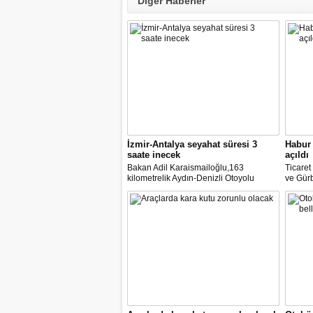
Diğer Haberler
İzmir-Antalya seyahat süresi 3
Habur 
saate inecek
açıldı
Bakan Adil Karaismailoğlu,163
Ticare
kilometrelik Aydın-Denizli Otoyolu
ve Gürb
ayağının ihalesine 11 Haziran'da
açılan 
çıkılacağını belirterek, "İzmir ile Antalya
yük taş
arasındaki 580 kilometre devlet yolu ile
duyurd
6-7 saat süren seyahat, 440 kilometre
otoyolla 3 saate inecek." dedi