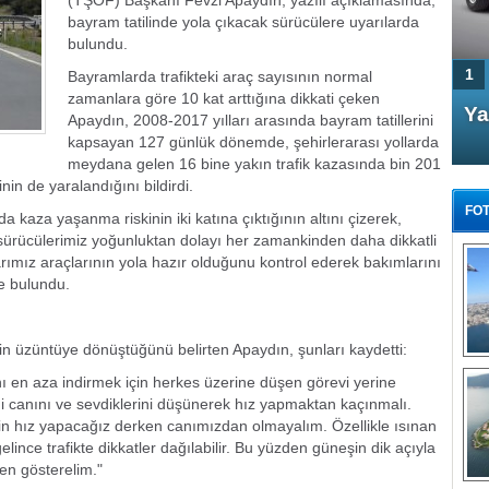
(TŞOF) Başkanı Fevzi Apaydın, yazılı açıklamasında,
bayram tatilinde yola çıkacak sürücülere uyarılarda
bulundu.
1
Bayramlarda trafikteki araç sayısının normal
zamanlara göre 10 kat arttığına dikkati çeken
4 Kapılı AMG GT Coupe
Ya
Apaydın, 2008-2017 yılları arasında bayram tatillerini
Türkiye'de satışa çıktı
kapsayan 127 günlük dönemde, şehirlerarası yollarda
meydana gelen 16 bine yakın trafik kazasında bin 201
inin de yaralandığını bildirdi.
FOT
 kaza yaşanma riskinin iki katına çıktığının altını çizerek,
sürücülerimiz yoğunluktan dolayı her zamankinden daha dikkatli
ımız araçlarının yola hazır olduğunu kontrol ederek bakımlarını
e bulundu.
FA
in üzüntüye dönüştüğünü belirten Apaydın, şunları kaydetti:
TÜ
Tü
 en aza indirmek için herkes üzerine düşen görevi yerine
di canını ve sevdiklerini düşünerek hız yapmaktan kaçınmalı.
E
in hız yapacağız derken canımızdan olmayalım. Özellikle ısınan
G
lince trafikte dikkatler dağılabilir. Bu yüzden güneşin dik açıyla
en gösterelim."