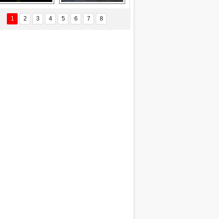
Delta uçağına 
Ford Focus RS 
yıldırım çarptı
(2015)
1
2
3
4
5
6
7
8