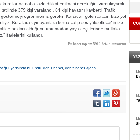
M
kurallarına daha fazla dikkat edilmesi gerektiğini vurgulayarak,
yö
Ha
ilinde 379 kişi yaralandı, 64 kişi hayatını kaybetti. Trafik
ı göstermeyi öğrenmemiz gerekir. Karşıdan gelen aracın bize yol
liyiz. Kurallara uymayanlara korna çalıp ses yükselteceğimize
ÇO
Bİ
trafikte hakları olduğunu unutmadan yaya geçitlerinde mutlaka
Cu
" ifadelerini kullandı.
ka
Bu haber toplam 5912 defa okunmuştur
Ah
Ku
YA
afiği' uyarısında bulundu
,
deniz haber
,
deniz haber ajansi
,
M
Ku
M.
Ya
Mu
Si