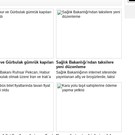
ve Gürbulak gümrük kapıları
Sağlık Bakanlığı'ndan taksilere
yeni düzenleme
t Bakanı Ruhsar Pekcan, Habur
Sağlık Bakanlığının internet sitesinde
ulak olmak üzere İran ve Irak’a
yayınlanan afiş ve broşürlerde, taksi
gümrük kapılarının uluslararası
duraklarında uygulanması gereken
ımacılığına yeniden açıldığını
hijyen önlemleri ile şoför ve müşterilere
u.
yönelik uyarılar yer aldı.