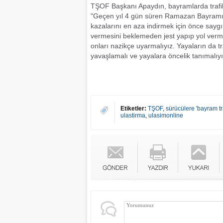
TŞOF Başkanı Apaydın, bayramlarda trafik 
"Geçen yıl 4 gün süren Ramazan Bayramı tat
kazalarını en aza indirmek için önce sayg
vermesini beklemeden jest yapıp yol verme
onları nazikçe uyarmalıyız. Yayaların da 
yavaşlamalı ve yayalara öncelik tanımalıyız.
Etiketler:
TŞOF
,
sürücülere 'bayram tr
ulastirma
,
ulasimonline