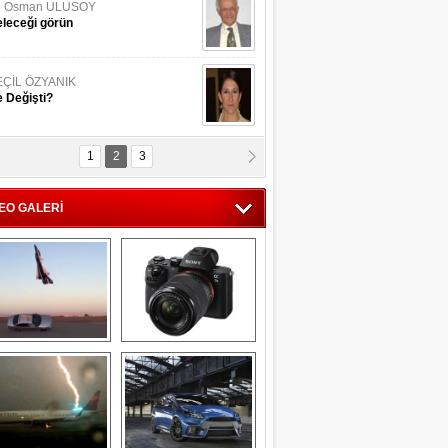
li Osman ULUSOY
leceği görün
EÇİL ÖZYANIK
 Değişti?
1
2
3
DNAN SAKA
iman Kenti Aliağa"
EO GALERİ
ERİÇ KÖYATASI
yraksız Vatan !
Savaş uçağı 
Sony Alpha 7R II ön 
pilotundan 
inceleme
muhteşem gösteri