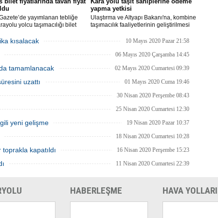
 bilet fiyatlarında tavan fiyat
Kara yolu taşıt sahiplerine ödeme
oldu
yapma yetkisi
Gazete’de yayımlanan tebliğe
Ulaştırma ve Altyapı Bakanı'na, kombine
rayolu yolcu taşımacılığı bilet
taşımacılık faaliyetlerinin geliştirilmesi
rı yeniden belirlendi. 100
amacıyla, bu faaliyetlerde kullanılan
tre mesafede taban yolcu
kara yolu taşıtlarının sahiplerine döner
ika kısalacak
10 Mayıs 2020 Pazar 21:58
 bilet ücreti 100 TL, 2000
sermaye gelirlerinden ödeme yapma
re ve üzeri mesafede alınacak
yetkisi verildi.
06 Mayıs 2020 Çarşamba 14:45
cret 500 TL olarak belirlendi.
nda tamamlanacak
02 Mayıs 2020 Cumartesi 09:39
üresini uzattı
01 Mayıs 2020 Cuma 19:46
30 Nisan 2020 Perşembe 08:43
25 Nisan 2020 Cumartesi 12:30
lgili yeni gelişme
19 Nisan 2020 Pazar 10:37
18 Nisan 2020 Cumartesi 10:28
r toprakla kapatıldı
16 Nisan 2020 Perşembe 15:23
dı
11 Nisan 2020 Cumartesi 22:39
RYOLU
HABERLEŞME
HAVA YOLLARI