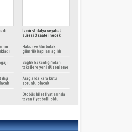
erli
İzmir-Antalya seyahat
süresi 3 saate inecek
rının
Habur ve Gürbulak
ıkladı
gümrük kapıları açıldı
agajı
Sağlık Bakanlığı'ndan
taksilere yeni düzenleme
 dışı
Araçlarda kara kutu
ılacak
zorunlu olacak
Otobüs bilet fiyatlarında
tavan fiyat belli oldu