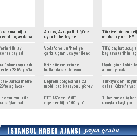
araismailoğlu
Airbus, Avrupa Birliği’ne
Türkiye’nin en değ
 verdi üç ay daha
uydu haberleşme
markası yine THY
z
çözümleri sunuyor
erleri iki ay
Vodafone'un 'hediye
THY, dış hat uçuşla
sonra başladı
çarkı' uçtan uca yenilendi
başlama tarihini aç
ma Bakanı açıkladı:
Kriz dönemlerinde
Uçak içine kabin b
erleri 28 Mayıs'ta
kullanılacak iletişim
alınmayacak
r
yöntemleri rehberi
hazırlandı
bze-Darıca metro
Deprem bölgesinde 23
Türkiye’den ilk yurt
23'te açılacak
mobil baz istasyonu görev
seferi Kıbrıs’a yap
yapıyor
ir demiryolu ile
PTT AŞ'den 'Millî
1 Haziran'da iç hat
ra bağlanmalı
egemenliğin 100. yılı'
uçuşları başlıyor
konulu anma pulu