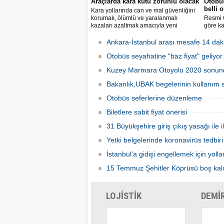
Araçlarda kara kutu zorunlu olacak
Otobüs
belli 
Kara yollarında can ve mal güvenliğini
korumak, ölümlü ve yaralanmalı
Resmi 
kazaları azaltmak amacıyla yeni
göre ka
araçlarda bulunması zorunlu gelişmiş
fiyatla
güvenlik sistemlerine ilişkin esaslar
kilome
Ankara-İstanbul arası mesafe 14 dak
belirlendi.
otobüsü
Otobüs seyahatine "baz fiyat" geliyor
kilomet
tavan ü
Kuzey Marmara Otoyolu 2020 sonu
Bakanlık,UBAK begelerinin kullanım s
Otobüs seferlerine düzenleme
Biletlere sabit fiyat önerisi
31 Büyükşehire giriş çıkış yasağı ile i
Yetki belgelerinde koronavirüs tedbiri
İstanbul'a gidişi engellemek için yolla
15 Temmuz Şehitler Köprüsü boş kal
LOJİSTİK
DEMİ