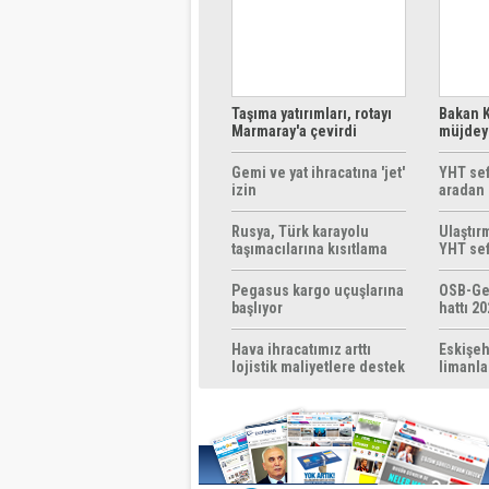
Taşıma yatırımları, rotayı
Bakan K
Marmaray'a çevirdi
müjdeyi
ücretsi
Gemi ve yat ihracatına 'jet'
YHT sef
izin
aradan 
Rusya, Türk karayolu
Ulaştır
taşımacılarına kısıtlama
YHT sef
getirebilir
başlıyo
Pegasus kargo uçuşlarına
OSB-Ge
başlıyor
hattı 20
Hava ihracatımız arttı
Eskişeh
lojistik maliyetlere destek
limanla
gerek