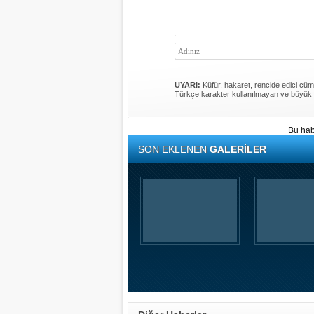
UYARI:
Küfür, hakaret, rencide edici cümle
Türkçe karakter kullanılmayan ve büyük 
Bu hab
SON EKLENEN
GALERİLER