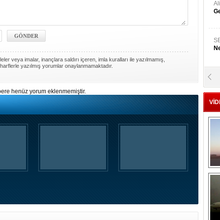
A
Ge
S
Ne
ler veya imalar, inançlara saldırı içeren, imla kuralları ile yazılmamış,
harflerle yazılmış yorumlar onaylanmamaktadır.
A
"L
ere henüz yorum eklenmemiştir.
VİD
M
Ba