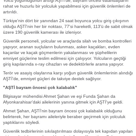
Yolcu yoğunluğunun arttığı AŞTİ'de, bayram öncesi vatandaşların
rahat ve huzurlu bir yolculuk yapabilmesi için güvenlik önlemleri de
artırıldı.
Türkiye'nin dört bir yanından 24 saat boyunca yolcu giriş çıkışının
olduğu AŞTİ'nin her bir noktası, 77'si hareketli, 113'ü de sabit olmak
üzere 190 güvenlik kamerası ile izleniyor.
Güvenlik personeli, yolcular ve araçlarda silah ve bomba kontrolleri
yapıyor, aranan suçluların bulunması, asker kaçakları, evden
kaçanlar ve kaçak göçmenlerin yakalanması ve şüphelilerin
emniyet güçlerine teslim edilmesi için çalışıyor. Yolcuların geçtiği
giriş kapılarında x-ray cihazları ve dedektörlerle arama yapıyor.
Terör ve asayiş olaylarına karşı yoğun güvenlik önlemlerinin alındığı
AŞTİ'de, emniyet güçleri de takviye destek sağlıyor.
"AŞTİ bayram öncesi çok kalabalık"
Bilgisayar mühendisi Ahmet Şahan ve eşi Funda Şahan da
Afyonkarahisar'daki ailelerinin yanına gitmek için AŞTİ'ye geldi.
Ahmet Şahan, AŞTİ'nin bayram öncesi çok kalabalık olduğunu
belirterek, her bayramı aileleriyle beraber geçirmek için yolculuk
yaptıklarını söyledi.
Güvenlik tedbirlerinin sıkılaştırılması dolayısıyla tek kapıdan yapılan