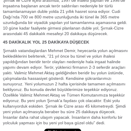
Şırnak ile Cizre ilçesi arasında, 1997'de ihalesi yapılan ve 1998'de
inşaatına başlanan ancak terör saldırıları nedeniyle bir türlü
tamamlanamayan duble yolda 21 yıllık hasret sona ediyor. Cudi
Dağı'nda 700 ve 800 metre uzunluğunda iki tünel ile 365 metre
uzunluğunda bir viyadük yapılan yol tamamlanma aşamasına geldi.
10 güne kadar faaliyete girmesi planlanan duble yol, Şırnak-Cizre
arasındaki 45 dakikalık mesafeyi 20 dakikaya düşürecek.
45 DAKİKALIK YOL 25 DAKİKAYA DÜŞECEK
Şırnaklı vatandaşlardan Mehmet Demir, heyecanla yolun açılmasını
beklediklerini belirterek, "21 yıl önce bu tünel ve yolun ihalesi
yapıldığından beridir terör olayları nedeniyle hala inşaat halinde
yapımı devam ediyor. Terör, yüklenici firmanın 2-3 seferdir araçları
yaktı. Valimiz Mehmet Aktaş geldiğinden beridir bu yolun üstünde,
çalışmalarda hassasiyet gösterdi. Kendisine şükranlarımızı
sunuyoruz. Yeni yolumuzun 2 hafta içerisinde tamamen açılmasını
bekliyoruz. Bu konuda devlet büyüklerimize teşekkür ediyoruz.
Özellikle Valimiz Mehmet Aktaş ve Tümen Komutanımıza teşekkür
ediyoruz. Bu yeni yolun Şırnak'a faydası çok olacaktır. Eski yolu
kullanıyorduk eskiden. Şırnak ile Cizre arası 45 kilometreydi. Şimdi
yeni yolun açılmasıyla beraber bu süre 25 dakikaya düşecek.
İnsanlar daha rahat ulaşım yapacak. İnsanların daha konforlu bir
yolculuk yapması için bu yeni yol baya güzel oldu" dedi.