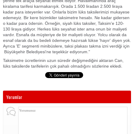
yerine tek araçla seyahat etmek istiyor. Havalimanında araç
kiralama tarifesi karmakarışık. Orada 1.500 liradan 2.500 liraya
kadar para isteyenler var. Onlarla bizim lüks taksilerimizi mukayese
edemeyiz. Bir kere bizimkiler taksimetre hesabı. Ne kadar gidersen
o kadar para ödersin. Örneğin, siyah lüks taksiler, Taksim'e 120-
130 liraya gidiyor. Herkes lüks seyahat ister ama onun bir maliyeti
vardır. Esnafa da müşteriye de bir maliyeti oluyor. Yolcu olarak da
esnaf olarak da bu bedeli ödemeye hazırsak lükse 'hayır' diyen yok.
Ayrıca 'E' segmenti minibüslere, taksi plakası takma izni verdiği için
Büyükşehir Belediyesi'ne teşekkür ediyorum."
Taksimetre ücretlerinin uzun süredir değişmediğini aktaran Can,
lüks taksilerde tarifelerin çok pahalı olmadığını sözlerine ekledi.
Yorumlar