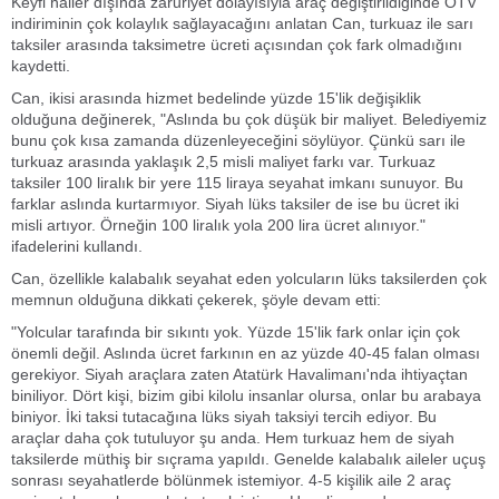
Keyfi haller dışında zaruriyet dolayısıyla araç değiştirildiğinde ÖTV
indiriminin çok kolaylık sağlayacağını anlatan Can, turkuaz ile sarı
taksiler arasında taksimetre ücreti açısından çok fark olmadığını
kaydetti.
Can, ikisi arasında hizmet bedelinde yüzde 15'lik değişiklik
olduğuna değinerek, "Aslında bu çok düşük bir maliyet. Belediyemiz
bunu çok kısa zamanda düzenleyeceğini söylüyor. Çünkü sarı ile
turkuaz arasında yaklaşık 2,5 misli maliyet farkı var. Turkuaz
taksiler 100 liralık bir yere 115 liraya seyahat imkanı sunuyor. Bu
farklar aslında kurtarmıyor. Siyah lüks taksiler de ise bu ücret iki
misli artıyor. Örneğin 100 liralık yola 200 lira ücret alınıyor."
ifadelerini kullandı.
Can, özellikle kalabalık seyahat eden yolcuların lüks taksilerden çok
memnun olduğuna dikkati çekerek, şöyle devam etti:
"Yolcular tarafında bir sıkıntı yok. Yüzde 15'lik fark onlar için çok
önemli değil. Aslında ücret farkının en az yüzde 40-45 falan olması
gerekiyor. Siyah araçlara zaten Atatürk Havalimanı'nda ihtiyaçtan
biniliyor. Dört kişi, bizim gibi kilolu insanlar olursa, onlar bu arabaya
biniyor. İki taksi tutacağına lüks siyah taksiyi tercih ediyor. Bu
araçlar daha çok tutuluyor şu anda. Hem turkuaz hem de siyah
taksilerde müthiş bir sıçrama yapıldı. Genelde kalabalık aileler uçuş
sonrası seyahatlerde bölünmek istemiyor. 4-5 kişilik aile 2 araç