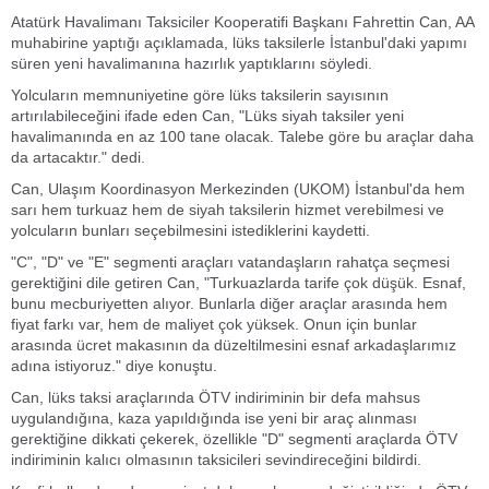
Atatürk Havalimanı Taksiciler Kooperatifi Başkanı Fahrettin Can, AA
muhabirine yaptığı açıklamada, lüks taksilerle İstanbul'daki yapımı
süren yeni havalimanına hazırlık yaptıklarını söyledi.
Yolcuların memnuniyetine göre lüks taksilerin sayısının
artırılabileceğini ifade eden Can, "Lüks siyah taksiler yeni
havalimanında en az 100 tane olacak. Talebe göre bu araçlar daha
da artacaktır." dedi.
Can, Ulaşım Koordinasyon Merkezinden (UKOM) İstanbul'da hem
sarı hem turkuaz hem de siyah taksilerin hizmet verebilmesi ve
yolcuların bunları seçebilmesini istediklerini kaydetti.
"C", "D" ve "E" segmenti araçları vatandaşların rahatça seçmesi
gerektiğini dile getiren Can, "Turkuazlarda tarife çok düşük. Esnaf,
bunu mecburiyetten alıyor. Bunlarla diğer araçlar arasında hem
fiyat farkı var, hem de maliyet çok yüksek. Onun için bunlar
arasında ücret makasının da düzeltilmesini esnaf arkadaşlarımız
adına istiyoruz." diye konuştu.
Can, lüks taksi araçlarında ÖTV indiriminin bir defa mahsus
uygulandığına, kaza yapıldığında ise yeni bir araç alınması
gerektiğine dikkati çekerek, özellikle "D" segmenti araçlarda ÖTV
indiriminin kalıcı olmasının taksicileri sevindireceğini bildirdi.