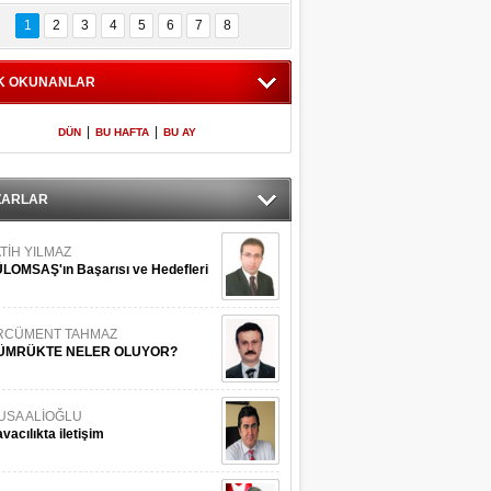
Bilinmeyen 
İşte Meclis'e giren 
nleriyle İstanbul 
600 milletvekilinin 
1
2
3
4
5
6
7
8
Adaları
listesi
K OKUNANLAR
|
|
DÜN
BU HAFTA
BU AY
ZARLAR
TİH YILMAZ
LOMSAŞ'ın Başarısı ve Hedefleri
RCÜMENT TAHMAZ
ÜMRÜKTE NELER OLUYOR?
USA ALİOĞLU
vacılıkta iletişim