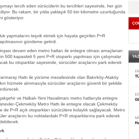
yö
aşımayı tercih eden sürücülerin bu tercihleri sayesinde, her gün
kiliyor. Bu rakam, bir yılda yaklaşık 50 bin kilometre uzunluğunda
i gösteriyor.
ÇO
uluk yapmalarını teşvik etmek için hayata geçirilen P+R
 yapılmasının gündeme getirdi.
 inşası devam eden metro hatları ile entegre olması amaçlanan
n 500 kapasiteli 5 yeni P+R otoparkı yapılması için çalışmalar
YA
olacak bu otoparklar sayesinde, sürücüler araçlarını park ederek
.
FA
TÜ
Marmaray Hattı ile yürüme mesafesinde olan Bakırköy-Ataköy
ın hizmete alınmasıyla sürücüler araçlarını güvenli bir şekilde
ürdürecek.
E
kşehir ve Halkalı-Yeni Havalimanı metro hatlarıyla entegre
G
anevler-Çekmeköy Metro Hattı ile entegre olacak Çekmeköy
e de P+R açık otoparkları sürücülere kolaylık sağlayacak. Metro
üler araçlarını bu noktalardaki P+R otoparklarına park ederek
M
debilecek.
Ha
rk