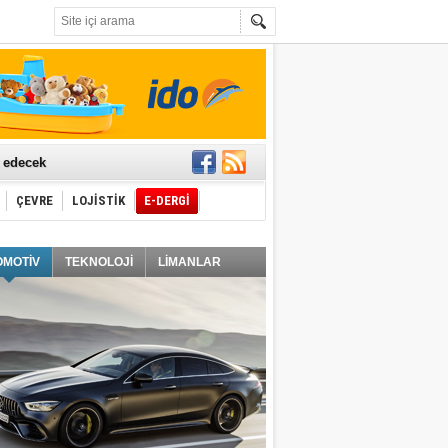
t edecek
ÇEVRE
LOJİSTİK
E-DERGİ
ğlayacak
OMOTİV
TEKNOLOJİ
LİMANLAR
i