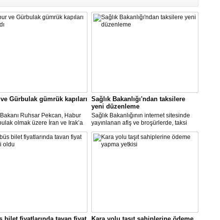
ve Gürbulak gümrük kapıları
Sağlık Bakanlığı'ndan taksilere
yeni düzenleme
t Bakanı Ruhsar Pekcan, Habur
Sağlık Bakanlığının internet sitesinde
ulak olmak üzere İran ve Irak’a
yayınlanan afiş ve broşürlerde, taksi
gümrük kapılarının uluslararası
duraklarında uygulanması gereken
ımacılığına yeniden açıldığını
hijyen önlemleri ile şoför ve müşterilere
u.
yönelik uyarılar yer aldı.
 bilet fiyatlarında tavan fiyat
Kara yolu taşıt sahiplerine ödeme