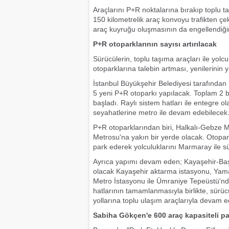
Araçlarını P+R noktalarına bırakıp toplu t
150 kilometrelik araç konvoyu trafikten çe
araç kuyruğu oluşmasının da engellendiğin
P+R otoparklarının sayısı artırılacak
Sürücülerin, toplu taşıma araçları ile yolc
otoparklarına talebin artması, yenilerinin
İstanbul Büyükşehir Belediyesi tarafından
5 yeni P+R otoparkı yapılacak. Toplam 2 bi
başladı. Raylı sistem hatları ile entegre 
seyahatlerine metro ile devam edebilecek
P+R otoparklarından biri, Halkalı-Gebze 
Metrosu'na yakın bir yerde olacak. Otopark
park ederek yolculuklarını Marmaray ile s
Ayrıca yapımı devam eden; Kayaşehir-Başa
olacak Kayaşehir aktarma istasyonu, Yam
Metro İstasyonu ile Ümraniye Tepeüstü'nd
hatlarının tamamlanmasıyla birlikte, sürüc
yollarına toplu ulaşım araçlarıyla devam e
Sabiha Gökçen'e 600 araç kapasiteli pa