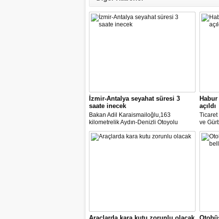
İzmir-Antalya seyahat süresi 3
Habur 
saate inecek
açıldı
Bakan Adil Karaismailoğlu,163
Ticare
kilometrelik Aydın-Denizli Otoyolu
ve Gürb
ayağının ihalesine 11 Haziran'da
açılan 
çıkılacağını belirterek, "İzmir ile Antalya
yük taş
arasındaki 580 kilometre devlet yolu ile
duyurd
6-7 saat süren seyahat, 440 kilometre
otoyolla 3 saate inecek." dedi
Araçlarda kara kutu zorunlu olacak
Otobüs