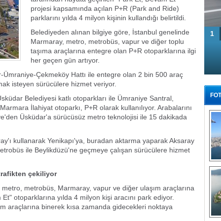
projesi kapsamında açılan P+R (Park and Ride)
parklarını yılda 4 milyon kişinin kullandığı belirtildi.
Belediyeden alınan bilgiye göre, İstanbul genelinde
1
Marmaray, metro, metrobüs, vapur ve diğer toplu
taşıma araçlarına entegre olan P+R otoparklarına ilgi
her geçen gün artıyor.
r-Ümraniye-Çekmeköy Hattı ile entegre olan 2 bin 500 araç
mak isteyen sürücülere hizmet veriyor.
FOT
küdar Belediyesi katlı otoparkları ile Ümraniye Santral,
Marmara İlahiyat otoparkı, P+R olarak kullanılıyor. Arabalarını
e'den Üsküdar'a sürücüsüz metro teknolojisi ile 15 dakikada
ay'ı kullanarak Yenikapı'ya, buradan aktarma yaparak Aksaray
trobüs ile Beylikdüzü'ne geçmeye çalışan sürücülere hizmet
Tü
afikten çekiliyor
, metro, metrobüs, Marmaray, vapur ve diğer ulaşım araçlarına
t" otoparklarına yılda 4 milyon kişi aracını park ediyor.
m araçlarına binerek kısa zamanda gidecekleri noktaya