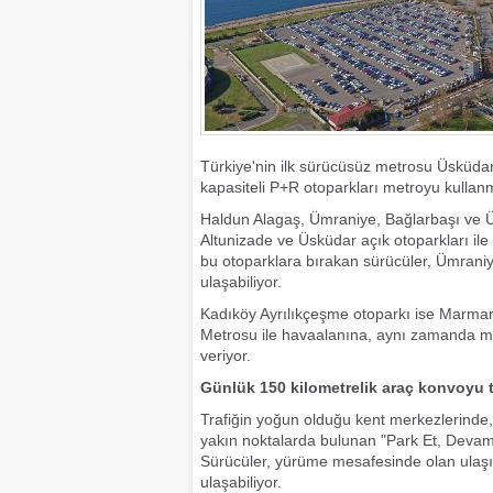
Türkiye'nin ilk sürücüsüz metrosu Üsküda
kapasiteli P+R otoparkları metroyu kullan
Haldun Alagaş, Ümraniye, Bağlarbaşı ve Üs
Altunizade ve Üsküdar açık otoparkları ile 
bu otoparklara bırakan sürücüler, Ümraniy
ulaşabiliyor.
Kadıköy Ayrılıkçeşme otoparkı ise Marmar
Metrosu ile havaalanına, aynı zamanda me
veriyor.
Günlük 150 kilometrelik araç konvoyu tr
Trafiğin yoğun olduğu kent merkezlerinde
yakın noktalarda bulunan "Park Et, Devam E
Sürücüler, yürüme mesafesinde olan ulaşı
ulaşabiliyor.