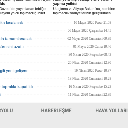
oldu
yapma yetkisi
Gazete’de yayımlanan tebliğe
Ulaştırma ve Altyapı Bakanı'na, kombine
rayolu yolcu taşımacılığı bilet
taşımacılık faaliyetlerinin geliştirilmesi
rı yeniden belirlendi. 100
amacıyla, bu faaliyetlerde kullanılan
tre mesafede taban yolcu
kara yolu taşıtlarının sahiplerine döner
ika kısalacak
10 Mayıs 2020 Pazar 21:58
 bilet ücreti 100 TL, 2000
sermaye gelirlerinden ödeme yapma
re ve üzeri mesafede alınacak
yetkisi verildi.
06 Mayıs 2020 Çarşamba 14:45
cret 500 TL olarak belirlendi.
nda tamamlanacak
02 Mayıs 2020 Cumartesi 09:39
üresini uzattı
01 Mayıs 2020 Cuma 19:46
30 Nisan 2020 Perşembe 08:43
25 Nisan 2020 Cumartesi 12:30
lgili yeni gelişme
19 Nisan 2020 Pazar 10:37
18 Nisan 2020 Cumartesi 10:28
r toprakla kapatıldı
16 Nisan 2020 Perşembe 15:23
dı
11 Nisan 2020 Cumartesi 22:39
RYOLU
HABERLEŞME
HAVA YOLLARI