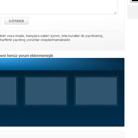
S
Ne
A
"L
ler veya imalar, inançlara saldırı içeren, imla kuralları ile yazılmamış,
harflerle yazılmış yorumlar onaylanmamaktadır.
M
Ba
ere henüz yorum eklenmemiştir.