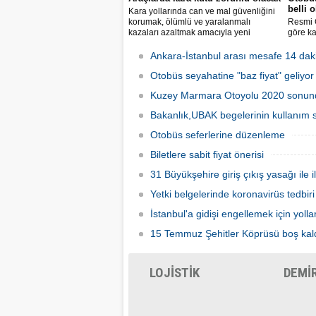
belli 
Kara yollarında can ve mal güvenliğini
korumak, ölümlü ve yaralanmalı
Resmi 
kazaları azaltmak amacıyla yeni
göre ka
araçlarda bulunması zorunlu gelişmiş
fiyatla
güvenlik sistemlerine ilişkin esaslar
kilome
Ankara-İstanbul arası mesafe 14 dak
belirlendi.
otobüsü
Otobüs seyahatine "baz fiyat" geliyor
kilomet
tavan ü
Kuzey Marmara Otoyolu 2020 sonu
Bakanlık,UBAK begelerinin kullanım s
Otobüs seferlerine düzenleme
Biletlere sabit fiyat önerisi
31 Büyükşehire giriş çıkış yasağı ile i
Yetki belgelerinde koronavirüs tedbiri
İstanbul'a gidişi engellemek için yolla
15 Temmuz Şehitler Köprüsü boş kal
LOJİSTİK
DEMİ