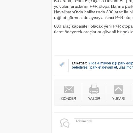
Bu arada, "Park Et, Uçakla Devam Et" pr
yolcular, araçlarını P+R otoparklarına pa
Havalimanı'nda halihazırda 800 araç ile 
rağbet görmesi dolayısıyla ikinci P+R otop
600 araç kapasiteli olacak yeni P+R otopa
ücret ödeyerek araçlarını güvenli bir şeki
Etiketler:
Yılda 4 milyon kişi park ed
belediyesi
,
park et devam et
,
ulasimon