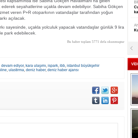
ojesi kapsamında ise Sabiha Gökçen Havalimanı'na gelen
Bİ
rk ederek seyahatlerine uçakla devam edebiliyor. Sabiha Gökçen
Cu
hizmet veren P+R otoparkının vatandaşlar tarafından yoğun
ka
arkı açılacak.
Ah
rkı sayesinde, uçakla yolculuk yapacak vatandaşlar günlük 9 lira
Ku
lde park edebilecek.
Bu haber toplam 5771 defa okunmuştur
M
Ku
VİD
ip devam ediyor
,
kara ulaşımı
,
ispark
,
ibb
,
istanbul büyükşehir
line
,
ulastirma
,
deniz haber
,
deniz haber ajansı
M.
Ya
Mu
Si
A
Ge