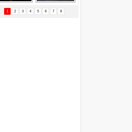
EÇİL ÖZYANIK
Delta uçağına 
Ford Focus RS 
 Değişti?
yıldırım çarptı
(2015)
1
2
3
4
5
6
7
8
DNAN SAKA
iman Kenti Aliağa"
ERİÇ KÖYATASI
yraksız Vatan !