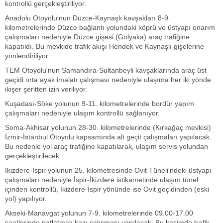
kontrollü gerçekleştiriliyor.
Anadolu Otoyolu'nun Düzce-Kaynaşlı kavşakları 8-9.
kilometrelerinde Düzce bağlantı yolundaki köprü ve üstyapı onarım
çalışmaları nedeniyle Düzce gişesi (Gölyaka) araç trafiğine
kapatıldı. Bu mevkide trafik akışı Hendek ve Kaynaşlı gişelerine
yönlendiriliyor.
TEM Otoyolu'nun Samandıra-Sultanbeyli kavşaklarında araç üst
geçidi orta ayak imalatı çalışması nedeniyle ulaşıma her iki yönde
ikişer şeritten izin veriliyor.
Kuşadası-Söke yolunun 9-11. kilometrelerinde bordür yapım
çalışmaları nedeniyle ulaşım kontrollü sağlanıyor.
Soma-Akhisar yolunun 28-30. kilometrelerinde (Kırkağaç mevkisi)
İzmir-İstanbul Otoyolu kapsamında alt geçit çalışmaları yapılacak.
Bu nedenle yol araç trafiğine kapatılarak, ulaşım servis yolundan
gerçekleştirilecek.
İkizdere-İspir yolunun 25. kilometresinde Ovit Tüneli'ndeki üstyapı
çalışmaları nedeniyle İspir-İkizdere istikametinde ulaşım tünel
içinden kontrollü, İkizdere-İspir yönünde ise Ovit geçidinden (eski
yol) yapılıyor.
Akseki-Manavgat yolunun 7-9. kilometrelerinde 09.00-17.00
saatlerinde patlatmalı kazı çalışması yapılacak. Bu kesimde trafik