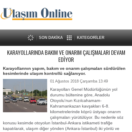
SON DAKİKA
KATEGORİLER
KARAYOLLARINDA BAKIM VE ONARIM ÇALIŞMALARI DEVAM
EDİYOR
Karayollarının yapım, bakım ve onarım çalışmaları sürdürülen
kesimlerinde ulaşım kontrollü sağlanıyor.
01 Ağustos 2018 Çarşamba 13:49
Karayolları Genel Müdürlüğünün yol
durumu bültenine göre, Anadolu
Otoyolu'nun Kızılcahamam-
Kahramankazan kavşakları 6-8.
kilometrelerinde köprü üstyapı onarım
çalışmaları yürütülüyor. Bu nedenle söz
konusu kesimde otoyolun İstanbul-Ankara istikameti trafiğe
kapatılarak, ulaşım diğer yönden (Ankara-İstanbul) iki yönlü ve