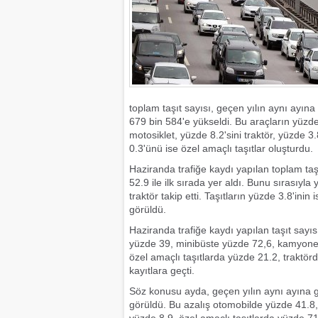
toplam taşıt sayısı, geçen yılın aynı ayın
679 bin 584'e yükseldi. Bu araçların yüz
motosiklet, yüzde 8.2'sini traktör, yüzde 3
0.3'ünü ise özel amaçlı taşıtlar oluşturdu.
Haziranda trafiğe kaydı yapılan toplam taşı
52.9 ile ilk sırada yer aldı. Bunu sırasıyla
traktör takip etti. Taşıtların yüzde 3.8'in
görüldü.
Haziranda trafiğe kaydı yapılan taşıt sayı
yüzde 39, minibüste yüzde 72,6, kamyone
özel amaçlı taşıtlarda yüzde 21.2, traktör
kayıtlara geçti.
Söz konusu ayda, geçen yılın aynı ayına gö
görüldü. Bu azalış otomobilde yüzde 41.