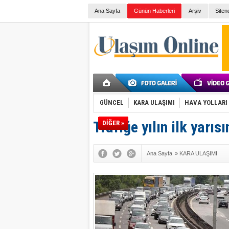
Ana Sayfa
Günün Haberleri
Arşiv
Siten
GÜNCEL
KARA ULAŞIMI
HAVA YOLLARI
Trafiğe yılın ilk yarı
DİĞER »
Ana Sayfa
»
KARA ULAŞIMI