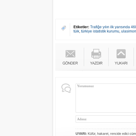
Etiketler:
Trafiğe yılın ilk yarısında 4
tüik
,
türkiye istatistik kurumu
,
ulasimon
UYARI:
Küfür, hakaret, rencide edici cümle