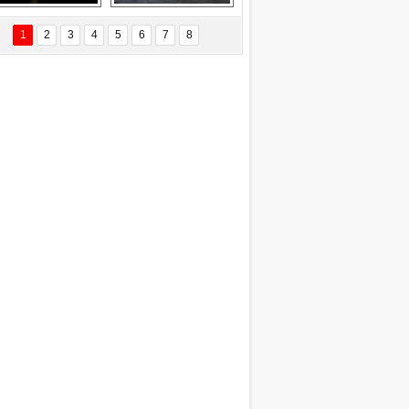
Delta uçağına 
Ford Focus RS 
yıldırım çarptı
(2015)
1
2
3
4
5
6
7
8