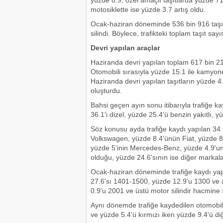
yüzde 8.9, özel amaçlı taşıtlarda yüzde 71
motosiklette ise yüzde 3.7 artış oldu.
Ocak-haziran döneminde 536 bin 916 taşıtın 
silindi. Böylece, trafikteki toplam taşıt sayı
Devri yapılan araçlar
Haziranda devri yapılan toplam 617 bin 217 
Otomobili sırasıyla yüzde 15.1 ile kamyonet,
Haziranda devri yapılan taşıtların yüzde 4.
oluşturdu.
Bahsi geçen ayın sonu itibarıyla trafiğe k
36.1'i dizel, yüzde 25.4'ü benzin yakıtlı, y
Söz konusu ayda trafiğe kaydı yapılan 34 
Volkswagen, yüzde 8.4'ünün Fiat, yüzde 8.
yüzde 5'inin Mercedes-Benz, yüzde 4.9'un
olduğu, yüzde 24.6'sının ise diğer markal
Ocak-haziran döneminde trafiğe kaydı yap
27.6'sı 1401-1500, yüzde 12.9'u 1300 ve 
0.9'u 2001 ve üstü motor silindir hacmine s
Aynı dönemde trafiğe kaydedilen otomobill
ve yüzde 5.4'ü kırmızı iken yüzde 9.4'ü di