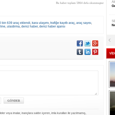
A
Bu haber toplam 5864 defa okunmuştur
Ge
S
60 bin 639 araç eklendi
,
kara ulaşımı
,
trafiğe kayıtlı araç
,
araç sayısı
,
Ne
line
,
ulastirma
,
deniz haber
,
deniz haber ajansı
A
"L
VİD
M
Ba
ler veya imalar, inançlara saldırı içeren, imla kuralları ile yazılmamış,