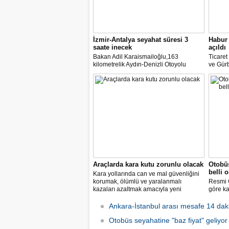
İzmir-Antalya seyahat süresi 3
Habur 
saate inecek
açıldı
Bakan Adil Karaismailoğlu,163
Ticare
kilometrelik Aydın-Denizli Otoyolu
ve Gürb
ayağının ihalesine 11 Haziran'da
açılan 
çıkılacağını belirterek, "İzmir ile Antalya
yük taş
arasındaki 580 kilometre devlet yolu ile
duyurd
6-7 saat süren seyahat, 440 kilometre
otoyolla 3 saate inecek." dedi
Araçlarda kara kutu zorunlu olacak
Otobüs
belli 
Kara yollarında can ve mal güvenliğini
korumak, ölümlü ve yaralanmalı
Resmi 
kazaları azaltmak amacıyla yeni
göre ka
araçlarda bulunması zorunlu gelişmiş
fiyatla
güvenlik sistemlerine ilişkin esaslar
kilome
Ankara-İstanbul arası mesafe 14 dak
belirlendi.
otobüsü
Otobüs seyahatine "baz fiyat" geliyor
kilomet
tavan ü