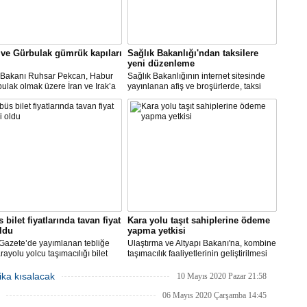
ve Gürbulak gümrük kapıları
Sağlık Bakanlığı'ndan taksilere
yeni düzenleme
t Bakanı Ruhsar Pekcan, Habur
Sağlık Bakanlığının internet sitesinde
ulak olmak üzere İran ve Irak’a
yayınlanan afiş ve broşürlerde, taksi
gümrük kapılarının uluslararası
duraklarında uygulanması gereken
ımacılığına yeniden açıldığını
hijyen önlemleri ile şoför ve müşterilere
u.
yönelik uyarılar yer aldı.
 bilet fiyatlarında tavan fiyat
Kara yolu taşıt sahiplerine ödeme
oldu
yapma yetkisi
Gazete’de yayımlanan tebliğe
Ulaştırma ve Altyapı Bakanı'na, kombine
rayolu yolcu taşımacılığı bilet
taşımacılık faaliyetlerinin geliştirilmesi
rı yeniden belirlendi. 100
amacıyla, bu faaliyetlerde kullanılan
tre mesafede taban yolcu
kara yolu taşıtlarının sahiplerine döner
ika kısalacak
10 Mayıs 2020 Pazar 21:58
 bilet ücreti 100 TL, 2000
sermaye gelirlerinden ödeme yapma
re ve üzeri mesafede alınacak
yetkisi verildi.
06 Mayıs 2020 Çarşamba 14:45
cret 500 TL olarak belirlendi.