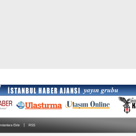
|
nılanlara Ekle
RSS