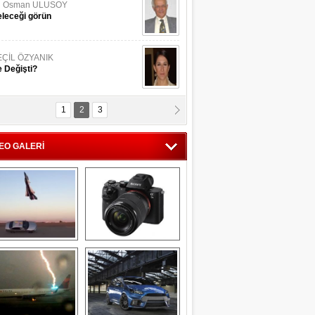
li Osman ULUSOY
leceği görün
EÇİL ÖZYANIK
 Değişti?
1
2
3
DNAN SAKA
iman Kenti Aliağa"
EO GALERİ
ERİÇ KÖYATASI
yraksız Vatan !
Savaş uçağı 
Sony Alpha 7R II ön 
pilotundan 
inceleme
muhteşem gösteri