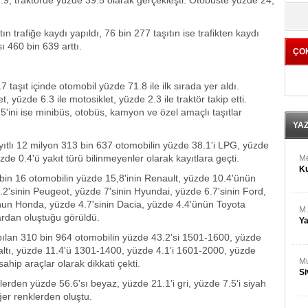
.9, traktörde yüzde 39.5 olarak gerçekleşti. Otobüste yüzde 24,
M
yö
Ha
trafiğe kaydı yapıldı, 76 bin 277 taşıtın ise trafikten kaydı
sı 460 bin 639 arttı.
ÇO
Bİ
Cu
ka
taşıt içinde otomobil yüzde 71.8 ile ilk sırada yer aldı.
 yüzde 6.3 ile motosiklet, yüzde 2.3 ile traktör takip etti.
Ah
5'ini ise minibüs, otobüs, kamyon ve özel amaçlı taşıtlar
Ku
YA
ayıtlı 12 milyon 313 bin 637 otomobilin yüzde 38.1'i LPG, yüzde
üzde 0.4'ü yakıt türü bilinmeyenler olarak kayıtlara geçti.
M
Ku
bin 16 otomobilin yüzde 15,8'inin Renault, yüzde 10.4'ünün
2'sinin Peugeot, yüzde 7'sinin Hyundai, yüzde 6.7'sinin Ford,
un Honda, yüzde 4.7'sinin Dacia, yüzde 4.4'ünün Toyota
M.
ardan oluştuğu görüldü.
Ya
ılan 310 bin 964 otomobilin yüzde 43.2'si 1501-1600, yüzde
altı, yüzde 11.4'ü 1301-1400, yüzde 4.1'i 1601-2000, yüzde
Mu
ahip araçlar olarak dikkati çekti.
Si
erden yüzde 56.6'sı beyaz, yüzde 21.1'i gri, yüzde 7.5'i siyah
ğer renklerden oluştu.