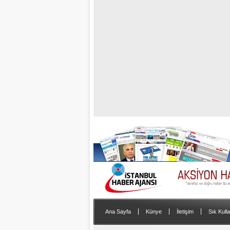
|
|
|
Ana Sayfa
Künye
İletişim
Sık Kulla