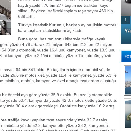
kaydı yapıldı, 76 bin 277 taşıtın ise trafikten kaydı
silindi. Böylece, trafikteki toplam taşıt sayısı 460 bin
639 arttı.
1
Türkiye İstatistik Kurumu, haziran ayına ilişkin motorlu
4 Kapılı AMG GT Coupe
Ya
kara taşıtları istatistiklerini açıkladı.
Türkiye'de satışa çıktı
Buna göre, haziran sonu itibarıyla trafiğe kayıtlı
a göre yüzde 4.78 artarak 21 milyon 643 bin 213'ten 22 milyon
de 54.3'ünü otomobil, yüzde 16.4'ünü kamyonet, yüzde 13.9'unu
.8'ini kamyon, yüzde 2.1'ini minibüs, yüzde 1'ini otobüs, yüzde
FOT
t sayısı 64 bin 341 oldu. Bu taşıtların içinde otomobil yüzde
 yüzde 26.6 ile motosiklet, yüzde 11.4 ile kamyonet, yüzde 5.3 ile
in ise minibüs, otobüs, kamyon ve özel amaçlı taşıtlardan oluştuğu
FA
TÜ
sı bir önceki aya göre yüzde 35.9 azaldı. Bu azalış otomobilde
Tü
tte yüzde 50.4, kamyonda yüzde 42.3, motosiklette yüzde 16.5,
de yüzde 30.4 olarak gerçekleşti. Otobüste ise yüzde 16.2 artış
E
G
re trafiğe kaydı yapılan taşıt sayısında yüzde 32.7 azalış
8, minibüste yüzde 52.3, kamyonette yüzde 38.2, kamyonda