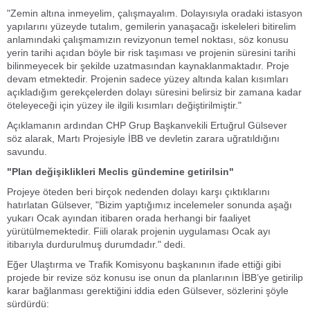
"Zemin altına inmeyelim, çalışmayalım. Dolayısıyla oradaki istasyon
yapılarını yüzeyde tutalım, gemilerin yanaşacağı iskeleleri bitirelim
anlamındaki çalışmamızın revizyonun temel noktası, söz konusu
yerin tarihi açıdan böyle bir risk taşıması ve projenin süresini tarihi
bilinmeyecek bir şekilde uzatmasından kaynaklanmaktadır. Proje
devam etmektedir. Projenin sadece yüzey altında kalan kısımları
açıkladığım gerekçelerden dolayı süresini belirsiz bir zamana kadar
öteleyeceği için yüzey ile ilgili kısımları değiştirilmiştir."
Açıklamanın ardından CHP Grup Başkanvekili Ertuğrul Gülsever
söz alarak, Martı Projesiyle İBB ve devletin zarara uğratıldığını
savundu.
"Plan değişiklikleri Meclis gündemine getirilsin"
Projeye öteden beri birçok nedenden dolayı karşı çıktıklarını
hatırlatan Gülsever, "Bizim yaptığımız incelemeler sonunda aşağı
yukarı Ocak ayından itibaren orada herhangi bir faaliyet
yürütülmemektedir. Fiili olarak projenin uygulaması Ocak ayı
itibarıyla durdurulmuş durumdadır." dedi.
Eğer Ulaştırma ve Trafik Komisyonu başkanının ifade ettiği gibi
projede bir revize söz konusu ise onun da planlarının İBB’ye getirilip
karar bağlanması gerektiğini iddia eden Gülsever, sözlerini şöyle
sürdürdü: