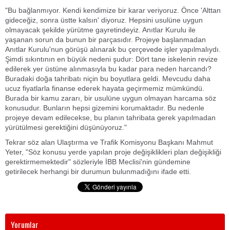
"Bu bağlanmıyor. Kendi kendimize bir karar veriyoruz. Önce 'Alttan
gideceğiz, sonra üstte kalsın' diyoruz. Hepsini usulüne uygun
olmayacak şekilde yürütme gayretindeyiz. Anıtlar Kurulu ile
yaşanan sorun da bunun bir parçasıdır. Projeye başlanmadan
Anıtlar Kurulu'nun görüşü alınarak bu çerçevede işler yapılmalıydı.
Şimdi sıkıntının en büyük nedeni şudur: Dört tane iskelenin revize
edilerek yer üstüne alınmasıyla bu kadar para neden harcandı?
Buradaki doğa tahribatı niçin bu boyutlara geldi. Mevcudu daha
ucuz fiyatlarla finanse ederek hayata geçirmemiz mümkündü.
Burada bir kamu zararı, bir usulüne uygun olmayan harcama söz
konusudur. Bunların hepsi gizemini korumaktadır. Bu nedenle
projeye devam edilecekse, bu planın tahribata gerek yapılmadan
yürütülmesi gerektiğini düşünüyoruz."
Tekrar söz alan Ulaştırma ve Trafik Komisyonu Başkanı Mahmut
Yeter, "Söz konusu yerde yapılan proje değişiklikleri plan değişikliği
gerektirmemektedir" sözleriyle İBB Meclisi'nin gündemine
getirilecek herhangi bir durumun bulunmadığını ifade etti.
Yorumlar