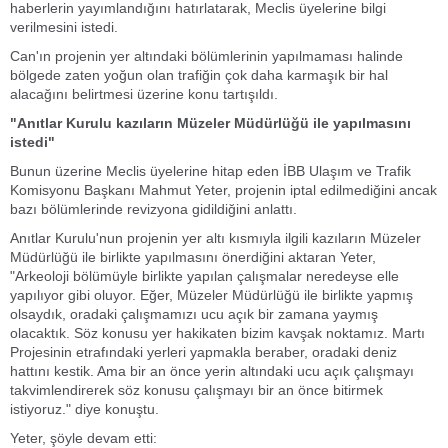
haberlerin yayımlandığını hatırlatarak, Meclis üyelerine bilgi
verilmesini istedi.
Can'ın projenin yer altındaki bölümlerinin yapılmaması halinde
bölgede zaten yoğun olan trafiğin çok daha karmaşık bir hal
alacağını belirtmesi üzerine konu tartışıldı.
"Anıtlar Kurulu kazıların Müzeler Müdürlüğü ile yapılmasını
istedi"
Bunun üzerine Meclis üyelerine hitap eden İBB Ulaşım ve Trafik
Komisyonu Başkanı Mahmut Yeter, projenin iptal edilmediğini ancak
bazı bölümlerinde revizyona gidildiğini anlattı.
Anıtlar Kurulu'nun projenin yer altı kısmıyla ilgili kazıların Müzeler
Müdürlüğü ile birlikte yapılmasını önerdiğini aktaran Yeter,
"Arkeoloji bölümüyle birlikte yapılan çalışmalar neredeyse elle
yapılıyor gibi oluyor. Eğer, Müzeler Müdürlüğü ile birlikte yapmış
olsaydık, oradaki çalışmamızı ucu açık bir zamana yaymış
olacaktık. Söz konusu yer hakikaten bizim kavşak noktamız. Martı
Projesinin etrafındaki yerleri yapmakla beraber, oradaki deniz
hattını kestik. Ama bir an önce yerin altındaki ucu açık çalışmayı
takvimlendirerek söz konusu çalışmayı bir an önce bitirmek
istiyoruz." diye konuştu.
Yeter, şöyle devam etti: