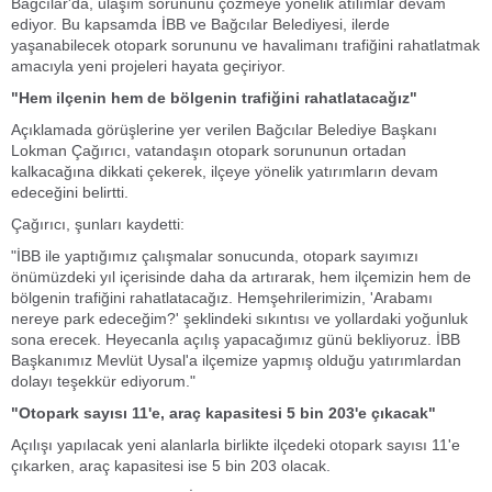
Bağcılar'da, ulaşım sorununu çözmeye yönelik atılımlar devam
ediyor. Bu kapsamda İBB ve Bağcılar Belediyesi, ilerde
yaşanabilecek otopark sorununu ve havalimanı trafiğini rahatlatmak
amacıyla yeni projeleri hayata geçiriyor.
"Hem ilçenin hem de bölgenin trafiğini rahatlatacağız"
Açıklamada görüşlerine yer verilen Bağcılar Belediye Başkanı
Lokman Çağırıcı, vatandaşın otopark sorununun ortadan
kalkacağına dikkati çekerek, ilçeye yönelik yatırımların devam
edeceğini belirtti.
Çağırıcı, şunları kaydetti:
"İBB ile yaptığımız çalışmalar sonucunda, otopark sayımızı
önümüzdeki yıl içerisinde daha da artırarak, hem ilçemizin hem de
bölgenin trafiğini rahatlatacağız. Hemşehrilerimizin, 'Arabamı
nereye park edeceğim?' şeklindeki sıkıntısı ve yollardaki yoğunluk
sona erecek. Heyecanla açılış yapacağımız günü bekliyoruz. İBB
Başkanımız Mevlüt Uysal'a ilçemize yapmış olduğu yatırımlardan
dolayı teşekkür ediyorum."
"Otopark sayısı 11'e, araç kapasitesi 5 bin 203'e çıkacak"
Açılışı yapılacak yeni alanlarla birlikte ilçedeki otopark sayısı 11'e
çıkarken, araç kapasitesi ise 5 bin 203 olacak.