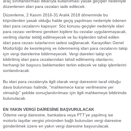
araç sınıflandırması itibarıyla kullanılması yasak geçişler nedeniyle
düzenlenen idari para cezaları iade edilecek.
Düzenleme, 2 Kasım 2016-31 Aralık 2018 döneminde bu
köprülerden yasak olduğu halde geçiş yapılması nedeniyle ödenen
idari para cezalarını kapsıyor. Söz konusu geçişler nedeniyle idari
para cezası verilmesi gereken kişilere bu cezalar uygulanmayacak,
verilmiş olanlar tebliğ edilmeyecek ve bu kişilerden tahsil edilen
idari para cezası tutarlarının iadesi sağlanacak. Karayolları Genel
Müdürlüğü de kesinleşmiş ve ödenmemiş idari para cezalarını takip
için vergi dairelerine bildirmeyecek. Vergi daireleri takip için
bildirilmiş idari para cezalarından tahsil edilmemiş olanlarını,
herhangi bir başvuru beklemeden terkin edecek ve takip işlemlerini
sonlandıracak.
Bu idari para cezalarıyla ilgili olarak vergi dairesinin taraf olduğu
dava bulunması halinde, "mahkemece karar verilmesine yer
olmadığı" şekilde sonuçlandırılması için ilgili mahkemeye bildirimde
bulunulacak.
EN YAKIN VERGİ DAİRESİNE BAŞVURULACAK
Ödeme vergi dairesine, bankalara veya PTT'ye yapılmış ise
motorlu taşıtlar vergisi yönünden bağlı bulunulan vergi dairesine
gönderilmek üzere en yakın vergi dairesine başvurulacak.