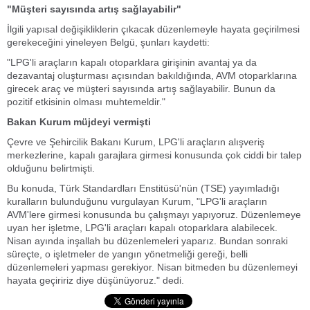
"Müşteri sayısında artış sağlayabilir"
İlgili yapısal değişikliklerin çıkacak düzenlemeyle hayata geçirilmesi
gerekeceğini yineleyen Belgü, şunları kaydetti:
"LPG'li araçların kapalı otoparklara girişinin avantaj ya da
dezavantaj oluşturması açısından bakıldığında, AVM otoparklarına
girecek araç ve müşteri sayısında artış sağlayabilir. Bunun da
pozitif etkisinin olması muhtemeldir."
Bakan Kurum müjdeyi vermişti
Çevre ve Şehircilik Bakanı Kurum, LPG'li araçların alışveriş
merkezlerine, kapalı garajlara girmesi konusunda çok ciddi bir talep
olduğunu belirtmişti.
Bu konuda, Türk Standardları Enstitüsü'nün (TSE) yayımladığı
kuralların bulunduğunu vurgulayan Kurum, "LPG'li araçların
AVM'lere girmesi konusunda bu çalışmayı yapıyoruz. Düzenlemeye
uyan her işletme, LPG'li araçları kapalı otoparklara alabilecek.
Nisan ayında inşallah bu düzenlemeleri yaparız. Bundan sonraki
süreçte, o işletmeler de yangın yönetmeliği gereği, belli
düzenlemeleri yapması gerekiyor. Nisan bitmeden bu düzenlemeyi
hayata geçiririz diye düşünüyoruz." dedi.