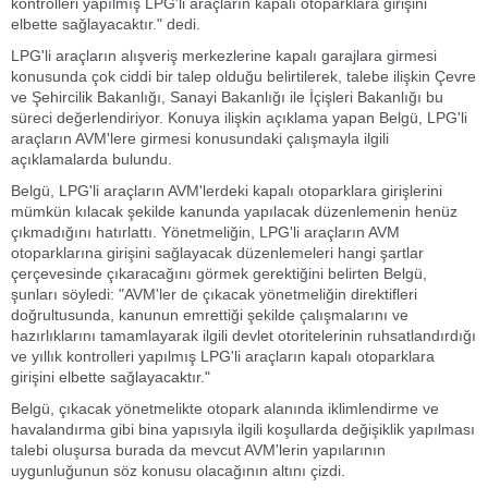
kontrolleri yapılmış LPG'li araçların kapalı otoparklara girişini
elbette sağlayacaktır." dedi.
LPG'li araçların alışveriş merkezlerine kapalı garajlara girmesi
konusunda çok ciddi bir talep olduğu belirtilerek, talebe ilişkin Çevre
ve Şehircilik Bakanlığı, Sanayi Bakanlığı ile İçişleri Bakanlığı bu
süreci değerlendiriyor. Konuya ilişkin açıklama yapan Belgü, LPG'li
araçların AVM'lere girmesi konusundaki çalışmayla ilgili
açıklamalarda bulundu.
Belgü, LPG'li araçların AVM'lerdeki kapalı otoparklara girişlerini
mümkün kılacak şekilde kanunda yapılacak düzenlemenin henüz
çıkmadığını hatırlattı. Yönetmeliğin, LPG'li araçların AVM
otoparklarına girişini sağlayacak düzenlemeleri hangi şartlar
çerçevesinde çıkaracağını görmek gerektiğini belirten Belgü,
şunları söyledi: "AVM'ler de çıkacak yönetmeliğin direktifleri
doğrultusunda, kanunun emrettiği şekilde çalışmalarını ve
hazırlıklarını tamamlayarak ilgili devlet otoritelerinin ruhsatlandırdığı
ve yıllık kontrolleri yapılmış LPG'li araçların kapalı otoparklara
girişini elbette sağlayacaktır."
Belgü, çıkacak yönetmelikte otopark alanında iklimlendirme ve
havalandırma gibi bina yapısıyla ilgili koşullarda değişiklik yapılması
talebi oluşursa burada da mevcut AVM'lerin yapılarının
uygunluğunun söz konusu olacağının altını çizdi.