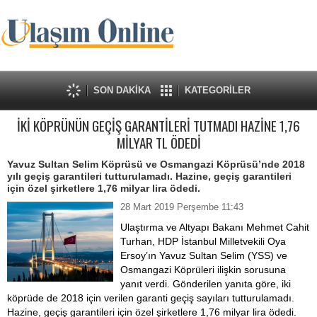
SON DAKİKA
KATEGORİLER
İKİ KÖPRÜNÜN GEÇİŞ GARANTİLERİ TUTMADI HAZİNE 1,76
MİLYAR TL ÖDEDİ
Yavuz Sultan Selim Köprüsü ve Osmangazi Köprüsü’nde 2018
yılı geçiş garantileri tutturulamadı. Hazine, geçiş garantileri
için özel şirketlere 1,76 milyar lira ödedi.
28 Mart 2019 Perşembe 11:43
Ulaştırma ve Altyapı Bakanı Mehmet Cahit
Turhan, HDP İstanbul Milletvekili Oya
Ersoy’ın Yavuz Sultan Selim (YSS) ve
Osmangazi Köprüleri ilişkin sorusuna
yanıt verdi. Gönderilen yanıta göre, iki
köprüde de 2018 için verilen garanti geçiş sayıları tutturulamadı.
Hazine, geçiş garantileri için özel şirketlere 1,76 milyar lira ödedi.