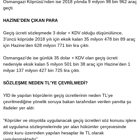
Osmangazi Köprüsü’nden ise 2018 yılında 9 milyon 98 bin 962 araç
geçti.
HAZİNE’DEN ÇIKAN PARA
Geçiş ücreti sözleşmede 3 dolar + KDV olduğu düşünülünce,
3’üncü köprüde 2018 yılı için eksik kalan 35 milyon 478 bin 89 araç
için Hazine’den 628 milyon 771 bin lira çıktı.
Osmangazi’de ise günlük 35 dolar + KDV olan geçiş ücreti
nedeniyle eksik kalan 5 milyon 501 bin 38 araç için Hazine’den 1
milyar 137 milyon 427 bin 725 lira çıktı.
SÖZLEŞME NEDEN TL’YE ÇEVRİLMEDİ?
YİD ile yapılan köprülerin geçiş ücretlerinin neden TL’ye
çevrilmediğine yönelik soruya bakan tarafından verilen yanıtta şu
ifadeler yer aldı:
“Köprüler ve otoyolda uygulanacak geçiş ücretleri söz konusu işlere
ait uygulama sözleşmelerinde yer alan hükümler çerçevesinde
döviz kuru üzerinden yapılan hesaplar ile TL olarak
uygulanmaktadır”