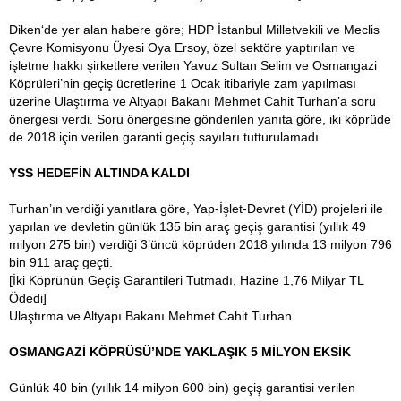
Diken‘de yer alan habere göre; HDP İstanbul Milletvekili ve Meclis
Çevre Komisyonu Üyesi Oya Ersoy, özel sektöre yaptırılan ve
işletme hakkı şirketlere verilen Yavuz Sultan Selim ve Osmangazi
Köprüleri’nin geçiş ücretlerine 1 Ocak itibariyle zam yapılması
üzerine Ulaştırma ve Altyapı Bakanı Mehmet Cahit Turhan’a soru
önergesi verdi. Soru önergesine gönderilen yanıta göre, iki köprüde
de 2018 için verilen garanti geçiş sayıları tutturulamadı.
YSS HEDEFİN ALTINDA KALDI
Turhan’ın verdiği yanıtlara göre, Yap-İşlet-Devret (YİD) projeleri ile
yapılan ve devletin günlük 135 bin araç geçiş garantisi (yıllık 49
milyon 275 bin) verdiği 3’üncü köprüden 2018 yılında 13 milyon 796
bin 911 araç geçti.
[İki Köprünün Geçiş Garantileri Tutmadı, Hazine 1,76 Milyar TL
Ödedi]
Ulaştırma ve Altyapı Bakanı Mehmet Cahit Turhan
OSMANGAZİ KÖPRÜSÜ’NDE YAKLAŞIK 5 MİLYON EKSİK
Günlük 40 bin (yıllık 14 milyon 600 bin) geçiş garantisi verilen