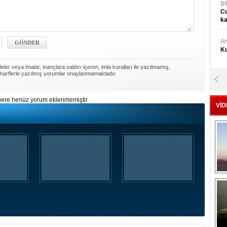
Bİ
Cu
ka
Ah
Ku
ler veya imalar, inançlara saldırı içeren, imla kuralları ile yazılmamış,
harflerle yazılmış yorumlar onaylanmamaktadır.
M
Ku
ere henüz yorum eklenmemiştir.
VİD
M.
Ya
Mu
Si
A
Ge