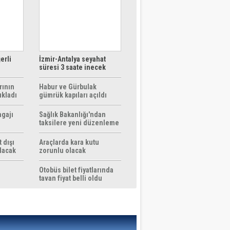
erli
İzmir-Antalya seyahat
süresi 3 saate inecek
rının
Habur ve Gürbulak
ıkladı
gümrük kapıları açıldı
agajı
Sağlık Bakanlığı'ndan
taksilere yeni düzenleme
 dışı
Araçlarda kara kutu
ılacak
zorunlu olacak
Otobüs bilet fiyatlarında
tavan fiyat belli oldu