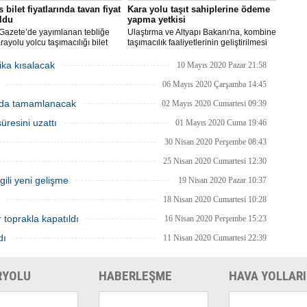
 bilet fiyatlarında tavan fiyat
Kara yolu taşıt sahiplerine ödeme
oldu
yapma yetkisi
Gazete’de yayımlanan tebliğe
Ulaştırma ve Altyapı Bakanı'na, kombine
rayolu yolcu taşımacılığı bilet
taşımacılık faaliyetlerinin geliştirilmesi
rı yeniden belirlendi. 100
amacıyla, bu faaliyetlerde kullanılan
tre mesafede taban yolcu
kara yolu taşıtlarının sahiplerine döner
ika kısalacak
10 Mayıs 2020 Pazar 21:58
 bilet ücreti 100 TL, 2000
sermaye gelirlerinden ödeme yapma
re ve üzeri mesafede alınacak
yetkisi verildi.
06 Mayıs 2020 Çarşamba 14:45
cret 500 TL olarak belirlendi.
nda tamamlanacak
02 Mayıs 2020 Cumartesi 09:39
üresini uzattı
01 Mayıs 2020 Cuma 19:46
30 Nisan 2020 Perşembe 08:43
25 Nisan 2020 Cumartesi 12:30
lgili yeni gelişme
19 Nisan 2020 Pazar 10:37
18 Nisan 2020 Cumartesi 10:28
r toprakla kapatıldı
16 Nisan 2020 Perşembe 15:23
dı
11 Nisan 2020 Cumartesi 22:39
RYOLU
HABERLEŞME
HAVA YOLLARI