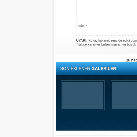
UYARI:
Küfür, hakaret, rencide edici cümle
Türkçe karakter kullanılmayan ve büyük 
Bu hab
SON EKLENEN
GALERİLER