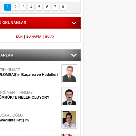
Bilinmeyen 
İşte Meclis'e giren 
nleriyle İstanbul 
600 milletvekilinin 
1
2
3
4
5
6
7
8
Adaları
listesi
K OKUNANLAR
|
|
DÜN
BU HAFTA
BU AY
ZARLAR
TİH YILMAZ
LOMSAŞ'ın Başarısı ve Hedefleri
RCÜMENT TAHMAZ
ÜMRÜKTE NELER OLUYOR?
USA ALİOĞLU
vacılıkta iletişim