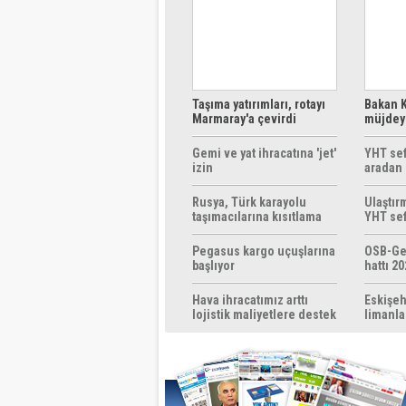
Taşıma yatırımları, rotayı
Bakan K
Marmaray'a çevirdi
müjdeyi
ücretsi
Gemi ve yat ihracatına 'jet'
YHT sef
izin
aradan 
Rusya, Türk karayolu
Ulaştır
taşımacılarına kısıtlama
YHT sef
getirebilir
başlıyo
Pegasus kargo uçuşlarına
OSB-Ge
başlıyor
hattı 20
Hava ihracatımız arttı
Eskişeh
lojistik maliyetlere destek
limanla
gerek