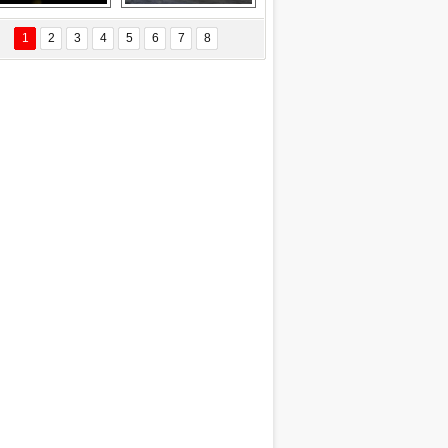
EÇİL ÖZYANIK
Delta uçağına 
Ford Focus RS 
 Değişti?
yıldırım çarptı
(2015)
1
2
3
4
5
6
7
8
DNAN SAKA
iman Kenti Aliağa"
ERİÇ KÖYATASI
yraksız Vatan !