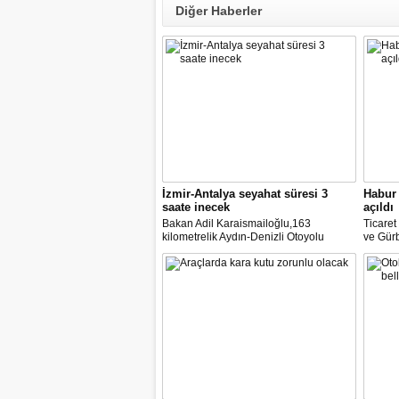
Diğer Haberler
İzmir-Antalya seyahat süresi 3
Habur 
saate inecek
açıldı
Bakan Adil Karaismailoğlu,163
Ticare
kilometrelik Aydın-Denizli Otoyolu
ve Gürb
ayağının ihalesine 11 Haziran'da
açılan 
çıkılacağını belirterek, "İzmir ile Antalya
yük taş
arasındaki 580 kilometre devlet yolu ile
duyurd
6-7 saat süren seyahat, 440 kilometre
otoyolla 3 saate inecek." dedi