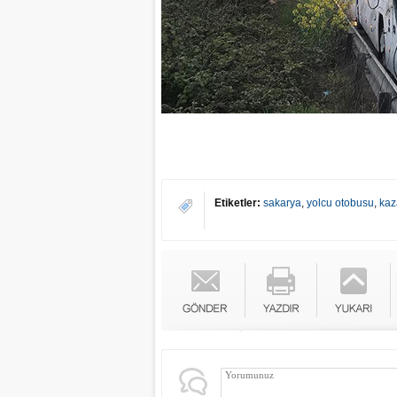
Etiketler:
sakarya
,
yolcu otobusu
,
kaz