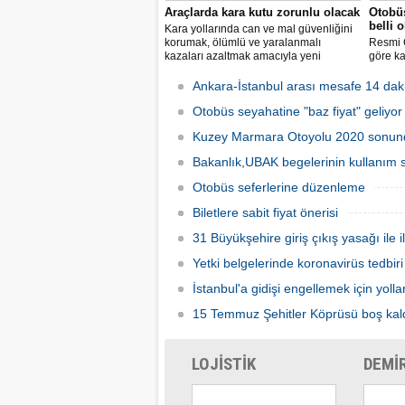
Araçlarda kara kutu zorunlu olacak
Otobüs
belli 
Kara yollarında can ve mal güvenliğini
korumak, ölümlü ve yaralanmalı
Resmi 
kazaları azaltmak amacıyla yeni
göre ka
araçlarda bulunması zorunlu gelişmiş
fiyatla
güvenlik sistemlerine ilişkin esaslar
kilome
Ankara-İstanbul arası mesafe 14 dak
belirlendi.
otobüsü
Otobüs seyahatine "baz fiyat" geliyor
kilomet
tavan ü
Kuzey Marmara Otoyolu 2020 sonu
Bakanlık,UBAK begelerinin kullanım s
Otobüs seferlerine düzenleme
Biletlere sabit fiyat önerisi
31 Büyükşehire giriş çıkış yasağı ile i
Yetki belgelerinde koronavirüs tedbiri
İstanbul'a gidişi engellemek için yolla
15 Temmuz Şehitler Köprüsü boş kal
LOJİSTİK
DEMİ