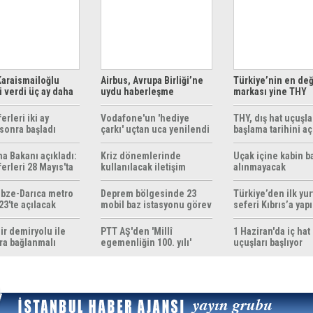
araismailoğlu
Airbus, Avrupa Birliği’ne
Türkiye’nin en değ
 verdi üç ay daha
uydu haberleşme
markası yine THY
z
çözümleri sunuyor
erleri iki ay
Vodafone'un 'hediye
THY, dış hat uçuşla
sonra başladı
çarkı' uçtan uca yenilendi
başlama tarihini aç
ma Bakanı açıkladı:
Kriz dönemlerinde
Uçak içine kabin b
erleri 28 Mayıs'ta
kullanılacak iletişim
alınmayacak
r
yöntemleri rehberi
hazırlandı
bze-Darıca metro
Deprem bölgesinde 23
Türkiye’den ilk yurt
23'te açılacak
mobil baz istasyonu görev
seferi Kıbrıs’a yap
yapıyor
ir demiryolu ile
PTT AŞ'den 'Millî
1 Haziran'da iç hat
ra bağlanmalı
egemenliğin 100. yılı'
uçuşları başlıyor
konulu anma pulu