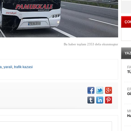
yö
ÇO
Bu haber toplam 2353 defa okunmuştur
YA
a
,
yarali
,
trafik kazasi
FA
TÜ
E
G
M
Ha