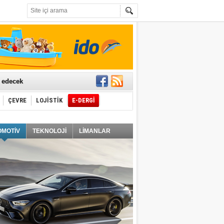
t edecek
ÇEVRE
LOJİSTİK
E-DERGİ
ğlayacak
OMOTİV
TEKNOLOJİ
LİMANLAR
i