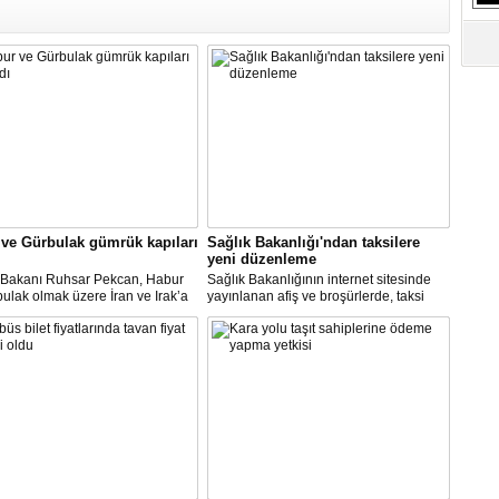
S
Ne
A
"L
M
Ba
ve Gürbulak gümrük kapıları
Sağlık Bakanlığı'ndan taksilere
yeni düzenleme
t Bakanı Ruhsar Pekcan, Habur
Sağlık Bakanlığının internet sitesinde
ulak olmak üzere İran ve Irak’a
yayınlanan afiş ve broşürlerde, taksi
gümrük kapılarının uluslararası
duraklarında uygulanması gereken
ımacılığına yeniden açıldığını
hijyen önlemleri ile şoför ve müşterilere
u.
yönelik uyarılar yer aldı.