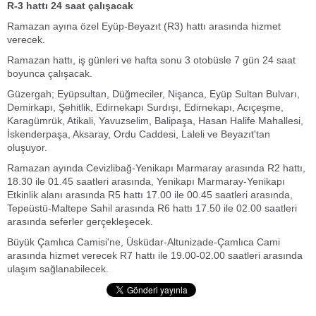
R-3 hattı 24 saat çalışacak
Ramazan ayına özel Eyüp-Beyazıt (R3) hattı arasında hizmet
verecek.
Ramazan hattı, iş günleri ve hafta sonu 3 otobüsle 7 gün 24 saat
boyunca çalışacak.
Güzergah; Eyüpsultan, Düğmeciler, Nişanca, Eyüp Sultan Bulvarı,
Demirkapı, Şehitlik, Edirnekapı Surdışı, Edirnekapı, Acıçeşme,
Karagümrük, Atikali, Yavuzselim, Balipaşa, Hasan Halife Mahallesi,
İskenderpaşa, Aksaray, Ordu Caddesi, Laleli ve Beyazıt'tan
oluşuyor.
Ramazan ayında Cevizlibağ-Yenikapı Marmaray arasında R2 hattı,
18.30 ile 01.45 saatleri arasında, Yenikapı Marmaray-Yenikapı
Etkinlik alanı arasında R5 hattı 17.00 ile 00.45 saatleri arasında,
Tepeüstü-Maltepe Sahil arasında R6 hattı 17.50 ile 02.00 saatleri
arasında seferler gerçekleşecek.
Büyük Çamlıca Camisi'ne, Üsküdar-Altunizade-Çamlıca Cami
arasında hizmet verecek R7 hattı ile 19.00-02.00 saatleri arasında
ulaşım sağlanabilecek.