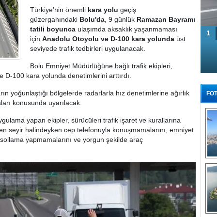
Türkiye'nin önemli
kara yolu
geçiş
güzergahındaki
Bolu'da
, 9 günlük
Ramazan Bayramı
tatili boyunca
ulaşımda aksaklık yaşanmaması
1
için
Anadolu Otoyolu ve D-100 kara yolunda
üst
seviyede trafik tedbirleri uygulanacak.
Bolu Emniyet Müdürlüğüne bağlı trafik ekipleri,
 D-100 kara yolunda denetimlerini arttırdı.
rın yoğunlaştığı bölgelerde radarlarla hız denetimlerine ağırlık
FOT
maları konusunda uyarılacak.
lama yapan ekipler, sürücüleri trafik işaret ve kurallarına
en seyir halindeyken cep telefonuyla konuşmamalarını, emniyet
lı sollama yapmamalarını ve yorgun şekilde araç
Tü