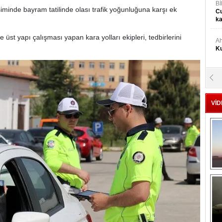
Bİ
minde bayram tatilinde olası trafik yoğunluğuna karşı ek
Cu
ka
üst yapı çalışması yapan kara yolları ekipleri, tedbirlerini
Ah
Ku
M
Ku
VİD
M.
Ya
Mu
Si
A
Ge