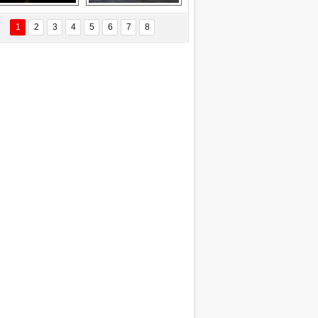
EÇİL ÖZYANIK
Delta uçağına 
Ford Focus RS 
 Değişti?
yıldırım çarptı
(2015)
1
2
3
4
5
6
7
8
DNAN SAKA
iman Kenti Aliağa"
ERİÇ KÖYATASI
yraksız Vatan !