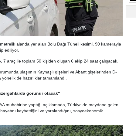
S
Ne
A
"L
metrelik alanda yer alan Bolu Dağı Tüneli kesimi, 90 kamerayla
M
p ediliyor.
Ba
de, 7 araç ile toplam 50 kişiden oluşan 6 ekip 24 saat çalışacak.
rumunda ulaşımın Kaynaşlı gişeleri ve Abant gişelerinden D-
yönelik de hazırlıklar tamamlandı.
üzergahlarda görünür olacak"
 AA muhabirine yaptığı açıklamada, Türkiye'de meydana gelen
in hayatını kaybettiğini ve yaralandığını, sosyoekonomik