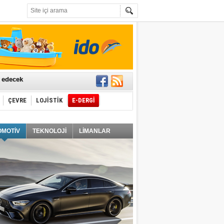
t edecek
ÇEVRE
LOJİSTİK
E-DERGİ
ğlayacak
OMOTİV
TEKNOLOJİ
LİMANLAR
i