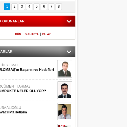
Bilinmeyen 
İşte Meclis'e giren 
nleriyle İstanbul 
600 milletvekilinin 
1
2
3
4
5
6
7
8
Adaları
listesi
K OKUNANLAR
|
|
DÜN
BU HAFTA
BU AY
ZARLAR
TİH YILMAZ
LOMSAŞ'ın Başarısı ve Hedefleri
RCÜMENT TAHMAZ
ÜMRÜKTE NELER OLUYOR?
USA ALİOĞLU
vacılıkta iletişim