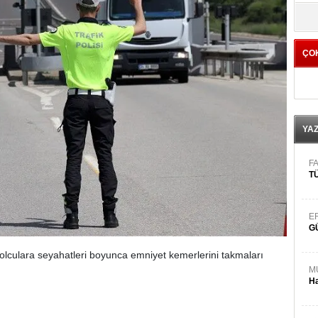
yö
ÇO
YA
FA
TÜ
E
G
yolculara seyahatleri boyunca emniyet kemerlerini takmaları
M
Ha