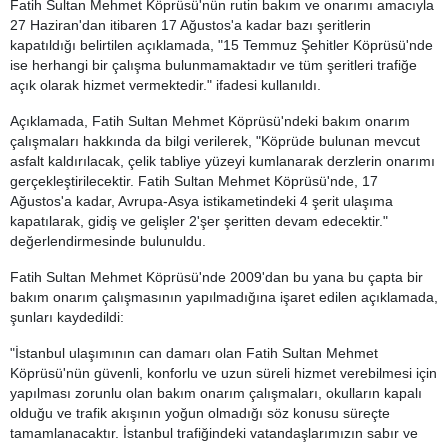
Fatih Sultan Mehmet Köprüsü'nün rutin bakım ve onarımı amacıyla
27 Haziran'dan itibaren 17 Ağustos'a kadar bazı şeritlerin
kapatıldığı belirtilen açıklamada, "15 Temmuz Şehitler Köprüsü'nde
ise herhangi bir çalışma bulunmamaktadır ve tüm şeritleri trafiğe
açık olarak hizmet vermektedir." ifadesi kullanıldı.
Açıklamada, Fatih Sultan Mehmet Köprüsü'ndeki bakım onarım
çalışmaları hakkında da bilgi verilerek, "Köprüde bulunan mevcut
asfalt kaldırılacak, çelik tabliye yüzeyi kumlanarak derzlerin onarımı
gerçekleştirilecektir. Fatih Sultan Mehmet Köprüsü'nde, 17
Ağustos'a kadar, Avrupa-Asya istikametindeki 4 şerit ulaşıma
kapatılarak, gidiş ve gelişler 2'şer şeritten devam edecektir."
değerlendirmesinde bulunuldu.
Fatih Sultan Mehmet Köprüsü'nde 2009'dan bu yana bu çapta bir
bakım onarım çalışmasının yapılmadığına işaret edilen açıklamada,
şunları kaydedildi:
"İstanbul ulaşımının can damarı olan Fatih Sultan Mehmet
Köprüsü'nün güvenli, konforlu ve uzun süreli hizmet verebilmesi için
yapılması zorunlu olan bakım onarım çalışmaları, okulların kapalı
olduğu ve trafik akışının yoğun olmadığı söz konusu süreçte
tamamlanacaktır. İstanbul trafiğindeki vatandaşlarımızın sabır ve