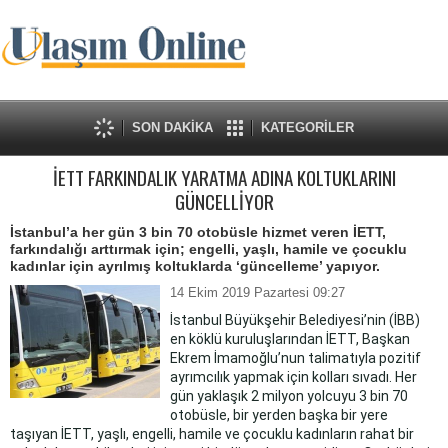
SON DAKİKA
KATEGORİLER
İETT FARKINDALIK YARATMA ADINA KOLTUKLARINI
GÜNCELLİYOR
İstanbul’a her gün 3 bin 70 otobüsle hizmet veren İETT,
farkındalığı arttırmak için; engelli, yaşlı, hamile ve çocuklu
kadınlar için ayrılmış koltuklarda ‘güncelleme’ yapıyor.
14 Ekim 2019 Pazartesi 09:27
İstanbul Büyükşehir Belediyesi’nin (İBB)
en köklü kuruluşlarından İETT, Başkan
Ekrem İmamoğlu’nun talimatıyla pozitif
ayrımcılık yapmak için kolları sıvadı. Her
gün yaklaşık 2 milyon yolcuyu 3 bin 70
otobüsle, bir yerden başka bir yere
taşıyan İETT, yaşlı, engelli, hamile ve çocuklu kadınların rahat bir