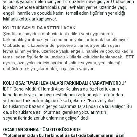
yolculuk yapabilmeleri için yeni bir düzenlemeye gidiyor. Otobüslerin
iç kabin pencere altlarındaki uyarı levhaları yerine, üzerinde yaşlı,
engelli, hamile ve çocuklu kadını temsil eden figürlerin yer aldığı
kılıflarla koltuklar kaplanıyor.
KOLTUK SAYISI DA ARTTIRILACAK
Şimdilik az sayıdaki otobüste test edilen yeni uygulama ile
farkındalık yaratmak, yolcu memnuniyetini arttırmak hedefleniyor.
Otobüslerin iç kabinlerinde, pencere altlarında yer alan uyarı
levhalarının yerine, üzerinde yaşlı, engelli, hamile ve çocuklu kadını
temsil eden figürlerin bulunduğu kılıflarla koltuklar kaplanacak. İETT
ayrıca, özel yolcular için ayrılan 4 koltuk sayısını, yeni alacağı
otobüslerde 6'ya çıkarmak için çalışma yapıyor.
KOLUKISA: “UYARI LEVHALARI FARKINDALIK YARATMIYORDU”
İETT Genel Müdürü Hamdi Alper Kolukısa da, özel koltukların
kenarlarında yer alan uyarı levhalarının vatandaşlar tarafından
yeterince fark edilmediğine dikkat çekerek, “Bu özel yolcu
koltuklarımız bazen diğer yolcularımız tarafından da kullanılıyor. Bu
da, o koltuklarda asıl oturması gereken yolcularımızın
seyahatlerinde zorluk anlamına geliyor” dedi.
OCAKTAN SONRA TÜM OTOBÜSLERDE
“Yolcularımızdan bu farkındalığa katkıda bulunmalarını özel