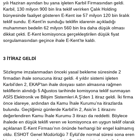
yılı Haziran ayından bu yana işleten Karbil Firmasından geldi.
Karbil, 130 milyon 900 bin lira teklif verirken Çalık Holding
bünyesinde faaliyet gösteren E-Kent ise 57 milyon 120 bin liralık
teklif sundu. E-Kent’in sunduğu teklifin idarenin açıkladığı
muhammen bedelin 62 milyon 560 bin lira daha düşük olması
dikkat çekti. E-Kent komisyonca gerçekleştirilen düşük fiyat
sorgulamasından geçince ihale E-Kent’te kaldı.
3 İTİRAZ GELDİ
Sözleşme imzalanmadan önceki yasal bekleme süresinde 2
firmadan ihale sonucuna itiraz geldi. 4 yıldır sistemi işleten
Karbil’den 2, EKAP’tan ihale dosyası satın almasına rağmen
tekliflerin alındığı 5 Ağustos tarihinde komisyona teklif sunmayan
ASİS Elektronik ve Bilişim Sistemleri A.Ş’den 1 itiraz geldi. İki firma
önce idareye, ardından da Kamu İhale Kurumu’na itirazlarda
bulundu. Geçtiğimiz günlerde Karbil’in 2, Asis’in 1 itirazını
değerlendiren Kamu İhale Kurumu 3 itirazı da reddetti. Böylece
ihalede en düşük teklifi veren ve komisyonca en uygun teklif olarak
açıklanan E-Kent Firması’nın önünde herhangi bir engel kalmamış
oldu. ESHOT Genel Müdürlüğü 7 Eylül’de normal süresi sona eren