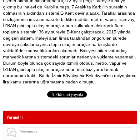
hizmet alımının aksamaması için 3 aylık geçici süreyle ihaleye
çıkmış bu ihaleyi de Karbil almıştı. 7 Aralık’ta Karbil’in süresinin
dolmasının ardından sistemi E-Kent devir alacak. Taraflar arasında
sözleşmenin imzalanması ile birlikte otobüs, metro, vapur, tramvay,
İZBAN gibi toplu ulaşım araçlarında kullanılan elektronik ücret
toplama sistemini 36 ay süreyle E-Kent çalıştıracak. 2015 yılında
değişen sistem, ihaleyi alan firma tarafından öngörülen sürede
devreye sokulamayınca toplu ulaşım araçlarına binişlerde
validatörler manyetik kartları okumadı. Bakiyesi biten vatandaş
manyetik kartına sistemdeki sorunlar nedeniyle yükleme yapamadı.
Durum böyle olunca çok sayıda İzmirli otobüs, metro, vapur ve
İZBAN gibi toplu ulaşım araçlarından ücretsiz yararlanmak
durumunda kaldı. Bu da İzmir Büyükşehir Belediyesi’nin milyonlarca
lira kamu zararına uğramasına neden olmuştu.
Yorumlar