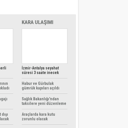
KARA ULAŞIMI
erli
İzmir-Antalya seyahat
süresi 3 saate inecek
rının
Habur ve Gürbulak
ıkladı
gümrük kapıları açıldı
agajı
Sağlık Bakanlığı'ndan
taksilere yeni düzenleme
 dışı
Araçlarda kara kutu
ılacak
zorunlu olacak