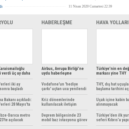
dı
11 Nisan 2020 Cumartesi 22:39
RYOLU
HABERLEŞME
HAVA YOLLARI
araismailoğlu
Airbus, Avrupa Birliği’ne
Türkiye’nin en değ
 verdi üç ay daha
uydu haberleşme
markası yine THY
z
çözümleri sunuyor
erleri iki ay
Vodafone'un 'hediye
THY, dış hat uçuşla
sonra başladı
çarkı' uçtan uca yenilendi
başlama tarihini aç
ma Bakanı açıkladı:
Kriz dönemlerinde
Uçak içine kabin b
erleri 28 Mayıs'ta
kullanılacak iletişim
alınmayacak
r
yöntemleri rehberi
hazırlandı
bze-Darıca metro
Deprem bölgesinde 23
Türkiye’den ilk yurt
23'te açılacak
mobil baz istasyonu görev
seferi Kıbrıs’a yap
yapıyor