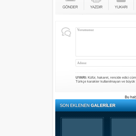
UYARI:
Küfür, hakaret, rencide edici cümle
Türkçe karakter kullanılmayan ve büyük 
Bu hab
SON EKLENEN
GALERİLER