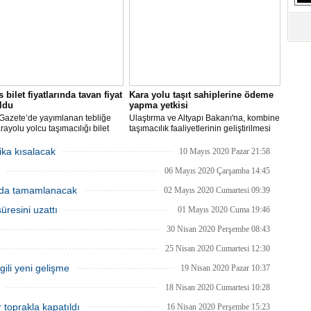
 bilet fiyatlarında tavan fiyat
Kara yolu taşıt sahiplerine ödeme
oldu
yapma yetkisi
Gazete’de yayımlanan tebliğe
Ulaştırma ve Altyapı Bakanı'na, kombine
rayolu yolcu taşımacılığı bilet
taşımacılık faaliyetlerinin geliştirilmesi
rı yeniden belirlendi. 100
amacıyla, bu faaliyetlerde kullanılan
tre mesafede taban yolcu
kara yolu taşıtlarının sahiplerine döner
ika kısalacak
10 Mayıs 2020 Pazar 21:58
 bilet ücreti 100 TL, 2000
sermaye gelirlerinden ödeme yapma
re ve üzeri mesafede alınacak
yetkisi verildi.
06 Mayıs 2020 Çarşamba 14:45
cret 500 TL olarak belirlendi.
nda tamamlanacak
02 Mayıs 2020 Cumartesi 09:39
üresini uzattı
01 Mayıs 2020 Cuma 19:46
30 Nisan 2020 Perşembe 08:43
25 Nisan 2020 Cumartesi 12:30
lgili yeni gelişme
19 Nisan 2020 Pazar 10:37
18 Nisan 2020 Cumartesi 10:28
r toprakla kapatıldı
16 Nisan 2020 Perşembe 15:23