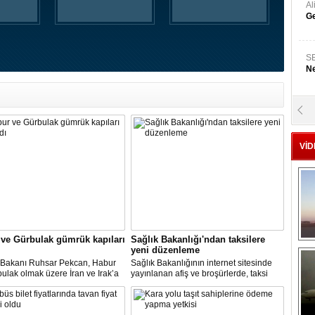
A
Ge
S
Ne
A
"L
VİD
M
Ba
ve Gürbulak gümrük kapıları
Sağlık Bakanlığı'ndan taksilere
yeni düzenleme
t Bakanı Ruhsar Pekcan, Habur
Sağlık Bakanlığının internet sitesinde
ulak olmak üzere İran ve Irak’a
yayınlanan afiş ve broşürlerde, taksi
gümrük kapılarının uluslararası
duraklarında uygulanması gereken
ımacılığına yeniden açıldığını
hijyen önlemleri ile şoför ve müşterilere
u.
yönelik uyarılar yer aldı.