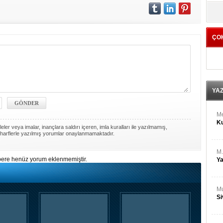
M
yö
Ha
ÇO
Bİ
Cu
ka
Ah
Ku
YA
M
Ku
ler veya imalar, inançlara saldırı içeren, imla kuralları ile yazılmamış,
harflerle yazılmış yorumlar onaylanmamaktadır.
M.
ere henüz yorum eklenmemiştir.
Ya
Mu
Si