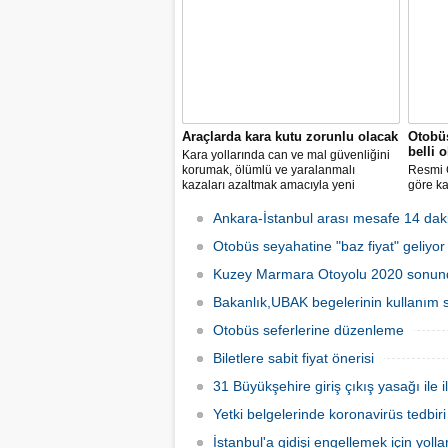
6-7 saat süren seyahat, 440 kilometre
otoyolla 3 saate inecek." dedi
Araçlarda kara kutu zorunlu olacak
Otobüs
belli 
Kara yollarında can ve mal güvenliğini
korumak, ölümlü ve yaralanmalı
Resmi 
kazaları azaltmak amacıyla yeni
göre ka
araçlarda bulunması zorunlu gelişmiş
fiyatla
güvenlik sistemlerine ilişkin esaslar
kilome
Ankara-İstanbul arası mesafe 14 dak
belirlendi.
otobüsü
Otobüs seyahatine "baz fiyat" geliyor
kilomet
tavan ü
Kuzey Marmara Otoyolu 2020 sonu
Bakanlık,UBAK begelerinin kullanım s
Otobüs seferlerine düzenleme
Biletlere sabit fiyat önerisi
31 Büyükşehire giriş çıkış yasağı ile i
Yetki belgelerinde koronavirüs tedbiri
İstanbul'a gidişi engellemek için yolla