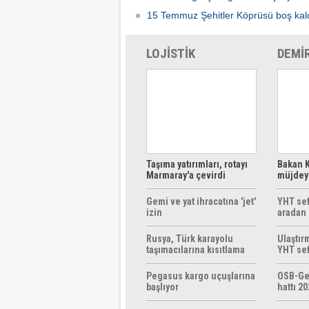
15 Temmuz Şehitler Köprüsü boş kal
LOJİSTİK
DEMİ
Taşıma yatırımları, rotayı
Bakan K
Marmaray'a çevirdi
müjdeyi
ücretsi
Gemi ve yat ihracatına 'jet'
YHT sef
izin
aradan 
Rusya, Türk karayolu
Ulaştır
taşımacılarına kısıtlama
YHT sef
getirebilir
başlıyo
Pegasus kargo uçuşlarına
OSB-Ge
başlıyor
hattı 20