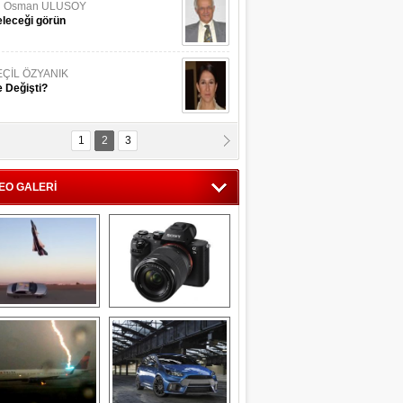
li Osman ULUSOY
leceği görün
EÇİL ÖZYANIK
 Değişti?
1
2
3
DNAN SAKA
iman Kenti Aliağa"
EO GALERİ
ERİÇ KÖYATASI
yraksız Vatan !
Savaş uçağı 
Sony Alpha 7R II ön 
pilotundan 
inceleme
muhteşem gösteri