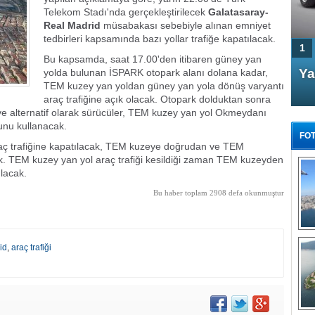
Telekom Stadı'nda gerçekleştirilecek
Galatasaray-
Real Madrid
müsabakası sebebiyle alınan emniyet
tedbirleri kapsamında bazı yollar trafiğe kapatılacak.
1
Bu kapsamda, saat 17.00'den itibaren güney yan
4 Kapılı AMG GT Coupe
Ya
yolda bulunan İSPARK otopark alanı dolana kadar,
TEM kuzey yan yoldan güney yan yola dönüş varyantı
Türkiye'de satışa çıktı
araç trafiğine açık olacak. Otopark dolduktan sonra
 ve alternatif olarak sürücüler, TEM kuzey yan yol Okmeydanı
unu kullanacak.
FOT
ç trafiğine kapatılacak, TEM kuzeye doğrudan ve TEM
. TEM kuzey yan yol araç trafiği kesildiği zaman TEM kuzeyden
ılacak.
Bu haber toplam 2908 defa okunmuştur
FA
TÜ
Tü
id
,
araç trafiği
E
G