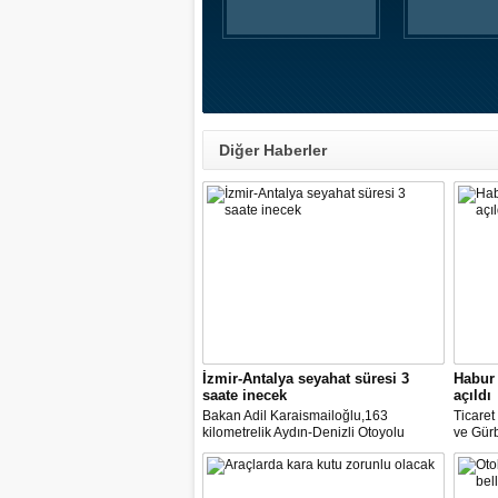
Diğer Haberler
İzmir-Antalya seyahat süresi 3
Habur 
saate inecek
açıldı
Bakan Adil Karaismailoğlu,163
Ticare
kilometrelik Aydın-Denizli Otoyolu
ve Gürb
ayağının ihalesine 11 Haziran'da
açılan 
çıkılacağını belirterek, "İzmir ile Antalya
yük taş
arasındaki 580 kilometre devlet yolu ile
duyurd