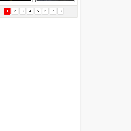
Delta uçağına 
Ford Focus RS 
yıldırım çarptı
(2015)
1
2
3
4
5
6
7
8