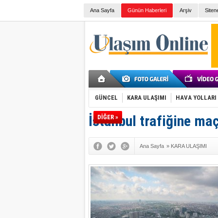
Ana Sayfa
Günün Haberleri
Arşiv
Siten
GÜNCEL
KARA ULAŞIMI
HAVA YOLLARI
İstanbul trafiğine ma
DİĞER »
Ana Sayfa
»
KARA ULAŞIMI