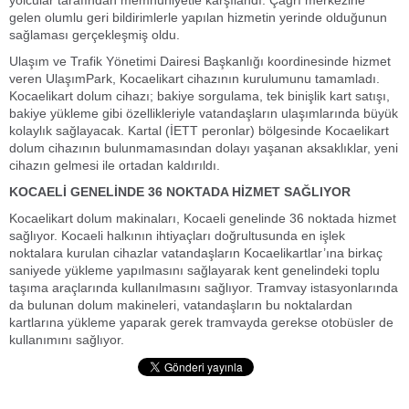
yolcular tarafından memnuniyetle karşılandı. Çağrı merkezine
gelen olumlu geri bildirimlerle yapılan hizmetin yerinde olduğunun
sağlaması gerçekleşmiş oldu.
Ulaşım ve Trafik Yönetimi Dairesi Başkanlığı koordinesinde hizmet
veren UlaşımPark, Kocaelikart cihazının kurulumunu tamamladı.
Kocaelikart dolum cihazı; bakiye sorgulama, tek binişlik kart satışı,
bakiye yükleme gibi özellikleriyle vatandaşların ulaşımlarında büyük
kolaylık sağlayacak. Kartal (İETT peronlar) bölgesinde Kocaelikart
dolum cihazının bulunmamasından dolayı yaşanan aksaklıklar, yeni
cihazın gelmesi ile ortadan kaldırıldı.
KOCAELİ GENELİNDE 36 NOKTADA HİZMET SAĞLIYOR
Kocaelikart dolum makinaları, Kocaeli genelinde 36 noktada hizmet
sağlıyor. Kocaeli halkının ihtiyaçları doğrultusunda en işlek
noktalara kurulan cihazlar vatandaşların Kocaelikartlar’ına birkaç
saniyede yükleme yapılmasını sağlayarak kent genelindeki toplu
taşıma araçlarında kullanılmasını sağlıyor. Tramvay istasyonlarında
da bulunan dolum makineleri, vatandaşların bu noktalardan
kartlarına yükleme yaparak gerek tramvayda gerekse otobüsler de
kullanımını sağlıyor.