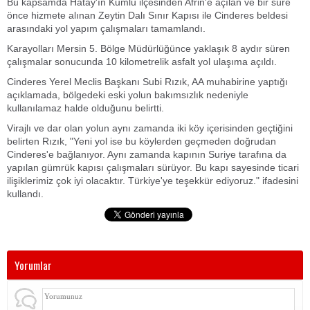
Bu kapsamda Hatay'ın Kumlu ilçesinden Afrin'e açılan ve bir süre
önce hizmete alınan Zeytin Dalı Sınır Kapısı ile Cinderes beldesi
arasındaki yol yapım çalışmaları tamamlandı.
Karayolları Mersin 5. Bölge Müdürlüğünce yaklaşık 8 aydır süren
çalışmalar sonucunda 10 kilometrelik asfalt yol ulaşıma açıldı.
Cinderes Yerel Meclis Başkanı Subi Rızık, AA muhabirine yaptığı
açıklamada, bölgedeki eski yolun bakımsızlık nedeniyle
kullanılamaz halde olduğunu belirtti.
Virajlı ve dar olan yolun aynı zamanda iki köy içerisinden geçtiğini
belirten Rızık, "Yeni yol ise bu köylerden geçmeden doğrudan
Cinderes'e bağlanıyor. Aynı zamanda kapının Suriye tarafına da
yapılan gümrük kapısı çalışmaları sürüyor. Bu kapı sayesinde ticari
ilişiklerimiz çok iyi olacaktır. Türkiye'ye teşekkür ediyoruz." ifadesini
kullandı.
Yorumlar