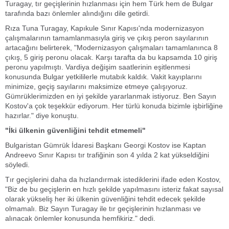
Turagay, tır geçişlerinin hızlanması için hem Türk hem de Bulgar
tarafında bazı önlemler alındığını dile getirdi.
Rıza Tuna Turagay, Kapıkule Sınır Kapısı'nda modernizasyon
çalışmalarının tamamlanmasıyla giriş ve çıkış peron sayılarının
artacağını belirterek, "Modernizasyon çalışmaları tamamlanınca 8
çıkış, 5 giriş peronu olacak. Karşı tarafta da bu kapsamda 10 giriş
peronu yapılmıştı. Vardiya değişim saatlerinin eşitlenmesi
konusunda Bulgar yetkililerle mutabık kaldık. Vakit kayıplarını
minimize, geçiş sayılarını maksimize etmeye çalışıyoruz.
Gümrüklerimizden en iyi şekilde yararlanmak istiyoruz. Ben Sayın
Kostov'a çok teşekkür ediyorum. Her türlü konuda bizimle işbirliğine
hazırlar." diye konuştu.
"İki ülkenin güvenliğini tehdit etmemeli"
Bulgaristan Gümrük İdaresi Başkanı Georgi Kostov ise Kaptan
Andreevo Sınır Kapısı tır trafiğinin son 4 yılda 2 kat yükseldiğini
söyledi.
Tır geçişlerini daha da hızlandırmak istediklerini ifade eden Kostov,
"Biz de bu geçişlerin en hızlı şekilde yapılmasını isteriz fakat sayısal
olarak yükseliş her iki ülkenin güvenliğini tehdit edecek şekilde
olmamalı. Biz Sayın Turagay ile tır geçişlerinin hızlanması ve
alınacak önlemler konusunda hemfikiriz." dedi.