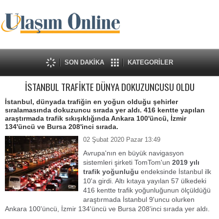
SON DAKİKA
KATEGORİLER
İSTANBUL TRAFİKTE DÜNYA DOKUZUNCUSU OLDU
İstanbul, dünyada trafiğin en yoğun olduğu şehirler
sıralamasında dokuzuncu sırada yer aldı. 416 kentte yapılan
araştırmada trafik sıkışıklığında Ankara 100'üncü, İzmir
134'üncü ve Bursa 208'inci sırada.
02 Şubat 2020 Pazar 13:49
Avrupa'nın en büyük navigasyon
sistemleri şirketi TomTom'un
2019 yılı
trafik yoğunluğu
endeksinde İstanbul ilk
10'a girdi. Altı kıtaya yayılan 57 ülkedeki
416 kentte trafik yoğunluğunun ölçüldüğü
araştırmada İstanbul 9'uncu olurken
Ankara 100'üncü, İzmir 134'üncü ve Bursa 208'inci sırada yer aldı.