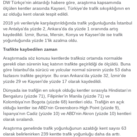
DW Türkçe'nin aktardığı habere göre, araştırma kapsamında
ölçülen kentler arasında Kayseri, Türkiye'de trafik sıkışıklığının en
az olduğu kent olarak tespit edildi.
2018 yılı verileriyle karşılaştırıldığında trafik yoğunluğunda İstanbul
ve Antalya'da yüzde 2, Ankara'da da yüzde 1 oranında artış
kaydedildi. İzmir, Bursa, Mersin, Konya ve Kayseri'de ise trafik
yoğunluğunda yüzde 1'lik azalma oldu.
Trafikte kaybedilen zaman
Araştırmada söz konusu kentlerde trafiksiz ortamda normalde
gerekli olan sürenin kaç katının trafikte geçirildiği de ölçüldü. Buna
göre İstanbul'da sürücü ve yolcular normal sürenin yüzde 53 daha
fazlasını trafikte geçiriyor. Bu oran Ankara'da yüzde 32, İzmir'de
yüzde 29 ve Kayseri'de yüzde 17 olarak kaydedildi.
Dünyada ise trafiğin en sıkışık olduğu kentler sırasıyla Hindistan'ın
Bengaluru (yüzde 71), Filipinler'in Manila (yüzde 71) ve
Kolombiya'nın Bogota (yüzde 68) kentleri oldu. Trafiğin en açık
olduğu kentler ise ABD'nin Greensboro-High Point (yüzde 9),
İspanya'nın Cadiz (yüzde 10) ve ABD'nin Akron (yüzde 10) kentleri
olarak sıralandı.
Araştırma genelinde trafik yoğunluğunun azaldığı kent sayısı 63
olarak belirlenirken 239 kentte trafik yoğunluğu daha da arttı.