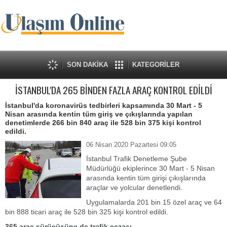
SON DAKİKA
KATEGORİLER
İSTANBUL'DA 265 BİNDEN FAZLA ARAÇ KONTROL EDİLDİ
İstanbul'da koronavirüs tedbirleri kapsamında 30 Mart - 5
Nisan arasında kentin tüm giriş ve çıkışlarında yapılan
denetimlerde 266 bin 840 araç ile 528 bin 375 kişi kontrol
edildi.
06 Nisan 2020 Pazartesi 09:05
İstanbul Trafik Denetleme Şube
Müdürlüğü ekiplerince 30 Mart - 5 Nisan
arasında kentin tüm girişi çıkışlarında
araçlar ve yolcular denetlendi.
Uygulamalarda 201 bin 15 özel araç ve 64
bin 888 ticari araç ile 528 bin 325 kişi kontrol edildi.
365 araç sürücüsüne de trafik cezası