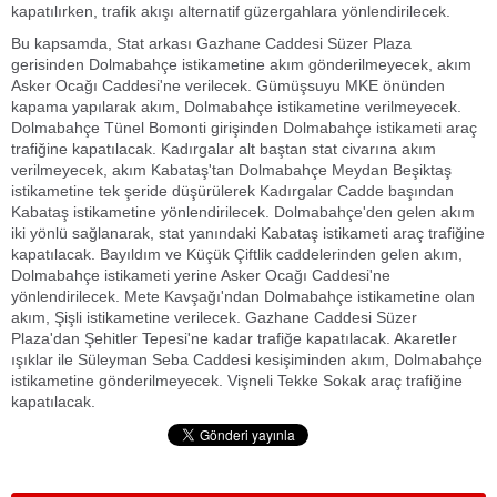
kapatılırken, trafik akışı alternatif güzergahlara yönlendirilecek.
Bu kapsamda, Stat arkası Gazhane Caddesi Süzer Plaza
gerisinden Dolmabahçe istikametine akım gönderilmeyecek, akım
Asker Ocağı Caddesi'ne verilecek. Gümüşsuyu MKE önünden
kapama yapılarak akım, Dolmabahçe istikametine verilmeyecek.
Dolmabahçe Tünel Bomonti girişinden Dolmabahçe istikameti araç
trafiğine kapatılacak. Kadırgalar alt baştan stat civarına akım
verilmeyecek, akım Kabataş'tan Dolmabahçe Meydan Beşiktaş
istikametine tek şeride düşürülerek Kadırgalar Cadde başından
Kabataş istikametine yönlendirilecek. Dolmabahçe'den gelen akım
iki yönlü sağlanarak, stat yanındaki Kabataş istikameti araç trafiğine
kapatılacak. Bayıldım ve Küçük Çiftlik caddelerinden gelen akım,
Dolmabahçe istikameti yerine Asker Ocağı Caddesi'ne
yönlendirilecek. Mete Kavşağı'ndan Dolmabahçe istikametine olan
akım, Şişli istikametine verilecek. Gazhane Caddesi Süzer
Plaza'dan Şehitler Tepesi'ne kadar trafiğe kapatılacak. Akaretler
ışıklar ile Süleyman Seba Caddesi kesişiminden akım, Dolmabahçe
istikametine gönderilmeyecek. Vişneli Tekke Sokak araç trafiğine
kapatılacak.