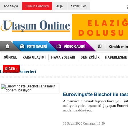
Ana Sayfa
Günün Haberleri
Arşiv
Sitene Ekle
Galataport
BMW, deniz
Kiralık min
VW'de üst
Ünye Liman
GÜNCEL
KARA ULAŞIMI
HAVA YOLLARI
DENİZCİLİK
HABERLEŞME
Türkiye’ni
İzmir-Anta
DİĞER »
Lufthansa Haberleri
Osmanlı'nı
Otomotivde 
Toyota Tür
Otomobil i
HAVAŞ 21 h
Eurowings'te Bischof ile tas
İran'a ait 
Almanya'nın bayrak taşıyıcı hava yolu şi
'Jet uçak' 
maliyetli yolcu taşımacılığı yapan Eurow
Rus savaş 
modeline dönüyor.
08 Şubat 2020 Cumartesi 16:50