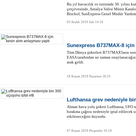
Bu yıl havacılık ve turizmde 30. yılını 
çerçevesinde, Antalya Valisi Münir Kara
Bischof, SunExpress Genel Müdür Yardımc
mensuplarıyla bir araya geldi.
03 Aralık 2019 Salı 14:16
Sunexpress B737MAX-8 için k
Tüm Dünya şirketleri B737MAX'ların so
EASA tarafından ne zaman onaylanacağını
atak geldi.
18 Kasım 2019 Pazartesi 18:53
Lufthansa grev nedeniyle bin
Alman hava yolu şirketi Lufthansa, UFO s
bırakma çağrısı nedeniyle iptal edilecek 
etkileneceğini duyurdu.
07 Kasım 2019 Perşembe 10:24