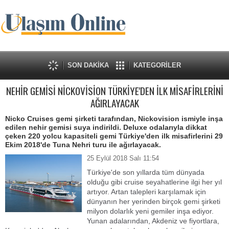
SON DAKİKA
KATEGORİLER
NEHİR GEMİSİ NİCKOVİSİON TÜRKİYE'DEN İLK MİSAFİRLERİNİ
AĞIRLAYACAK
Nicko Cruises gemi şirketi tarafından, Nickovision ismiyle inşa
edilen nehir gemisi suya indirildi. Deluxe odalarıyla dikkat
çeken 220 yolcu kapasiteli gemi Türkiye'den ilk misafirlerini 29
Ekim 2018'de Tuna Nehri turu ile ağırlayacak.
25 Eylül 2018 Salı 11:54
Türkiye'de son yıllarda tüm dünyada
olduğu gibi cruise seyahatlerine ilgi her yıl
artıyor. Artan talepleri karşılamak için
dünyanın her yerinden birçok gemi şirketi
milyon dolarlık yeni gemiler inşa ediyor.
Yunan adalarından, Akdeniz ve fiyortlara,