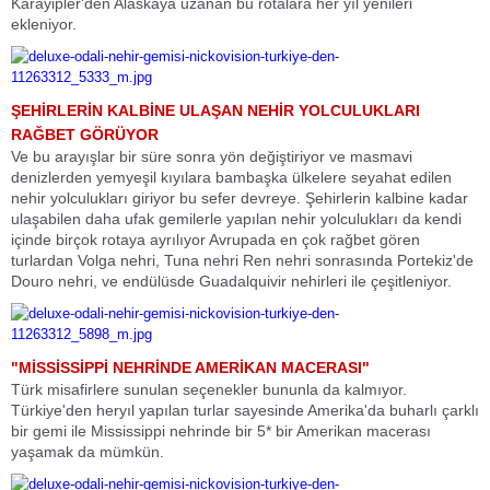
Karayipler'den Alaskaya uzanan bu rotalara her yıl yenileri
ekleniyor.
ŞEHİRLERİN KALBİNE ULAŞAN NEHİR YOLCULUKLARI
RAĞBET GÖRÜYOR
Ve bu arayışlar bir süre sonra yön değiştiriyor ve masmavi
denizlerden yemyeşil kıyılara bambaşka ülkelere seyahat edilen
nehir yolculukları giriyor bu sefer devreye. Şehirlerin kalbine kadar
ulaşabilen daha ufak gemilerle yapılan nehir yolculukları da kendi
içinde birçok rotaya ayrılıyor Avrupada en çok rağbet gören
turlardan Volga nehri, Tuna nehri Ren nehri sonrasında Portekiz'de
Douro nehri, ve endülüsde Guadalquivir nehirleri ile çeşitleniyor.
"MİSSİSSİPPİ NEHRİNDE AMERİKAN MACERASI"
Türk misafirlere sunulan seçenekler bununla da kalmıyor.
Türkiye'den heryıl yapılan turlar sayesinde Amerika'da buharlı çarklı
bir gemi ile Mississippi nehrinde bir 5* bir Amerikan macerası
yaşamak da mümkün.