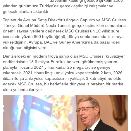
davetlinin katıldığı gecede şirketin 2005
yılından günümüze Türkiye’de gerçekleştirdiği çalışmalar ve
gelecek planları aktarıldı.
Toplantıda Avrupa Satış Direktörü Angelo Capurro ve MSC Cruises
Türkiye Genel Müdürü Necla Tuncel, gerçekleştirdikleri sunumlarla
önemli sayısal verilere değinerek MSC Cruises’un 10 yıllık süre
içerisinde yüzde 800 büyüdüğünü, dünya sıralamasında 4. sıraya
yükseldiğinin, Avrupa, BAE ve Güney Amerika’da da pazar lideri
olduğunun bilgisini verdi.
Denizlerdeki en modern filoya sahip olan MSC Cruises, kruvaziyer
endüstrisinde 13.6 milyar Euro'luk benzeri görülmemiş yatırım
planıyla filosunu 2027 yılına kadar 25 mega cruise gemiye
çıkaracak. 2021 itibarı ile şu anki yolcu kapasitesinin 2 katı, 2026
itibarı ile şu anki yolcu kapasitesinin yaklaşık 3 katı büyüme elde
edecek MSC Cruises, bu hedeflerle dünyaya iz bırakan bir marka
olma yolunda ilerliyor.