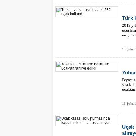
Türk 
2019 yıl
uçuşları
milyon 1
16 Şubat 
Yolcul
Pegasus 
sırada k
uçaktan 
16 Şubat 
Uçak 
alınıy