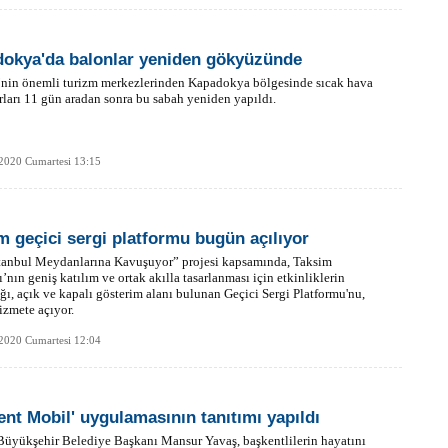
okya'da balonlar yeniden gökyüzünde
’nin önemli turizm merkezlerinden Kapadokya bölgesinde sıcak hava
rları 11 gün aradan sonra bu sabah yeniden yapıldı.
2020 Cumartesi 13:15
m geçici sergi platformu bugün açılıyor
stanbul Meydanlarına Kavuşuyor” projesi kapsamında, Taksim
nın geniş katılım ve ortak akılla tasarlanması için etkinliklerin
ğı, açık ve kapalı gösterim alanı bulunan Geçici Sergi Platformu'nu,
zmete açıyor.
2020 Cumartesi 12:04
ent Mobil' uygulamasının tanıtımı yapıldı
üyükşehir Belediye Başkanı Mansur Yavaş, başkentlilerin hayatını