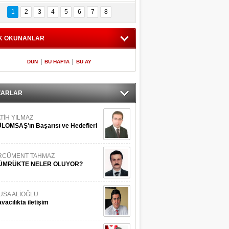
Bilinmeyen 
İşte Meclis'e giren 
nleriyle İstanbul 
600 milletvekilinin 
1
2
3
4
5
6
7
8
Adaları
listesi
K OKUNANLAR
|
|
DÜN
BU HAFTA
BU AY
ZARLAR
TİH YILMAZ
LOMSAŞ'ın Başarısı ve Hedefleri
RCÜMENT TAHMAZ
ÜMRÜKTE NELER OLUYOR?
USA ALİOĞLU
vacılıkta iletişim