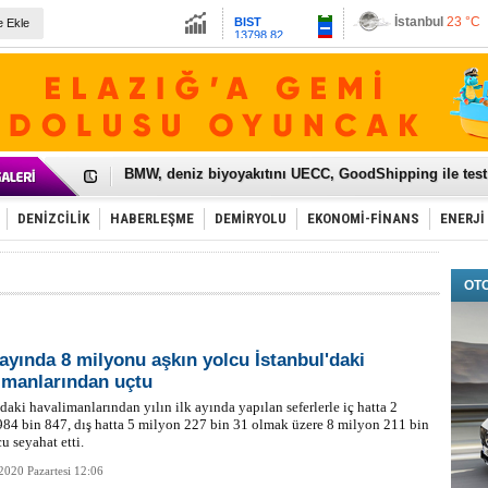
13798.82
Ankara
20 °C
e Ekle
Altın
6524.77
Dolar
47.6779
Euro
54.9745
Galataport Projesi'nde sona yaklaşıldı
BMW, deniz biyoyakıtını UECC, GoodShipping ile tes
Kiralık minibüse talep artışı var
VW'de üst düzey atama
Ünye Limanı Türkiye'yi lider yapacak
DENİZCİLİK
HABERLEŞME
DEMİRYOLU
EKONOMİ-FİNANS
ENERJİ
Türkiye’nin en değerli markası yine THY
İzmir-Antalya seyahat süresi 3 saate inecek
Osmanlı'nın projesi ülkeye milyarlarca dolar gelir sa
OT
Otomotivde üretim artıyor, satış beklentileri yükseldi
Toyota Türkiye, 800 kişi istihdam edecek
Otomobil ihracatı mayıs ayında yüzde 56 azaldı
HAVAŞ 21 havalimanında hizmete başladı
ayında 8 milyonu aşkın yolcu İstanbul'daki
İran'a ait yük gemisi Irak karasularında battı
imanlarından uçtu
'Jet uçak' çözümü ile gemi ihracatına hareketlilik geld
'daki havalimanlarından yılın ilk ayında yapılan seferlerle iç hatta 2
Rus savaş gemisi Çanakkale Boğazı’ndan geçti
84 bin 847, dış hatta 5 milyon 227 bin 31 olmak üzere 8 milyon 211 bin
u seyahat etti.
2020 Pazartesi 12:06