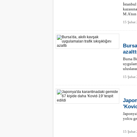
İstanbu
kazasına
M.A'nın 
15 Şubat 
Bursa'
azaltt
Bursa Bü
uygulama
uluslarar
15 Şubat 
Japon
'Kovid
Japonya'
yolcu ge
15 Şubat 