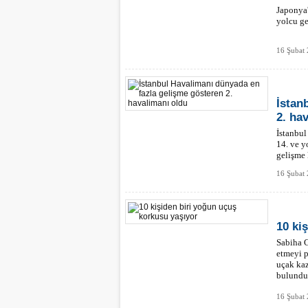
Japonya'
yolcu ge
16 Şubat 
İstan
2. ha
İstanbul
14. ve y
gelişme 
16 Şubat 
10 ki
Sabiha G
etmeyi p
uçak kaz
bulundu
16 Şubat 