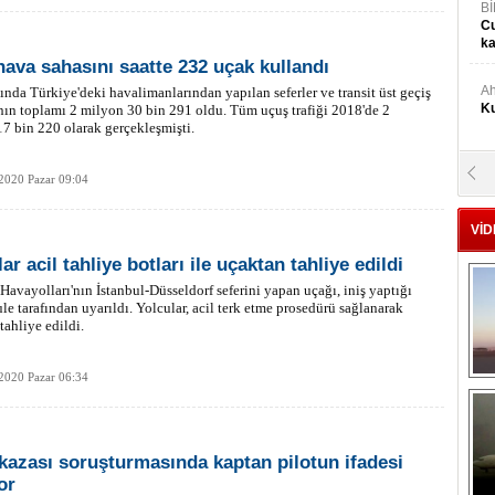
Bİ
Cu
ka
hava sahasını saatte 232 uçak kullandı
Ah
ında Türkiye'deki havalimanlarından yapılan seferler ve transit üst geçiş
Ku
nın toplamı 2 milyon 30 bin 291 oldu. Tüm uçuş trafiği 2018'de 2
7 bin 220 olarak gerçekleşmişti.
M
2020 Pazar 09:04
Ku
VİD
M.
ar acil tahliye botları ile uçaktan tahliye edildi
Ya
Havayolları'nın İstanbul-Düsseldorf seferini yapan uçağı, iniş yaptığı
ule tarafından uyarıldı. Yolcular, acil terk etme prosedürü sağlanarak
tahliye edildi.
Mu
Si
2020 Pazar 06:34
A
Ge
kazası soruşturmasında kaptan pilotun ifadesi
or