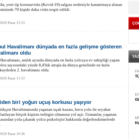
da, yeni tip koronavirüs (Kovid-19) salgını nedeniyle karantinaya alınan
yö
misinde 70 kişide daha virüs tespit edildi.
2020 Pazar 15:53
ÇO
bul Havalimanı dünyada en fazla gelişme gösteren
valimanı oldu
YA
 Havalimanı, aralık ayında dünyada en fazla yolcuya ev sahipliği yapan
olcu sayısındaki yüzde 8,4'lük artışla da dünya genelinde en fazla
kaydeden 2. havalimanı oldu.
FA
TÜ
2020 Pazar 11:53
E
G
şiden biri yoğun uçuş korkusu yaşıyor
ökçen Havalimanında yaşanan uçak kazası, hava yolu ile seyahat
lanlayan birçok kişinin tedirgin olmasına yol açtı. Uzmanlar, yaşanan
M
asından yola çıkarak yolcu psikolojisi hakkında değerlendirmelerde
Ha
.
2020 Pazar 10:36