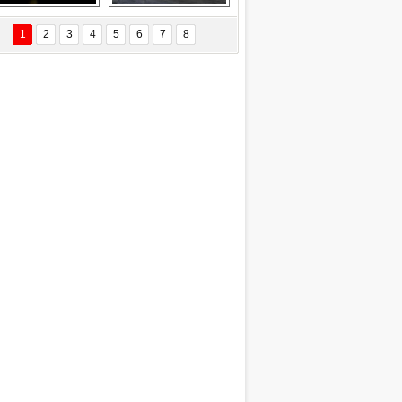
EÇİL ÖZYANIK
Delta uçağına 
Ford Focus RS 
 Değişti?
yıldırım çarptı
(2015)
1
2
3
4
5
6
7
8
DNAN SAKA
iman Kenti Aliağa"
ERİÇ KÖYATASI
yraksız Vatan !