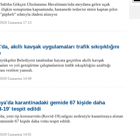
S
l Sabiha Gökçen Uluslararası Havalimanı'nda meydana gelen uçak
Ne
 ilişkin soruşturma kapsamında, hastanede tedavisi süren kaptan pilot
"şüpheli" sıfatıyla ifadesi alınıyor.
2020 Cumartesi 17:13
A
"L
da, akıllı kavşak uygulamaları trafik sıkışıklığını
M
ı
Ba
yükşehir Belediyesi tarafından hayata geçirilen akıllı kavşak
ları ve yol genişletme çalışmalarının trafik sıkışıklığını azalttığı
ası verilere yansıdı.
2020 Cumartesi 14:49
ya'da karantinadaki gemide 67 kişide daha
-19' tespit edildi
da, yeni tip koronavirüs (Kovid-19) salgını nedeniyle karantinaya alınan
misinde 67 kişide daha virüs tespit edildi.
2020 Cumartesi 14:01