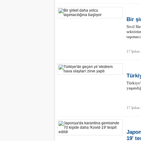
Bir ş
Sivil Ha
sektörün
taşımacı
17 Şubat 
Türkiy
Türkiye'
yaşandığ
17 Şubat 
Japon
19' te