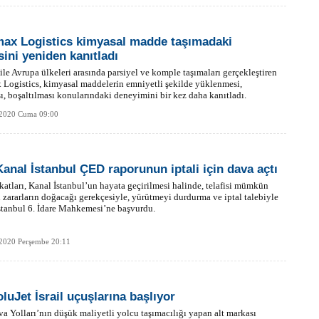
max Logistics kimyasal madde taşımadaki
sini yeniden kanıtladı
ile Avrupa ülkeleri arasında parsiyel ve komple taşımaları gerçekleştiren
 Logistics, kimyasal maddelerin emniyetli şekilde yüklenmesi,
ı, boşaltılması konularındaki deneyimini bir kez daha kanıtladı.
 2020 Cuma 09:00
Kanal İstanbul ÇED raporunun iptali için dava açtı
atları, Kanal İstanbul’un hayata geçirilmesi halinde, telafisi mümkün
zararların doğacağı gerekçesiyle, yürütmeyi durdurma ve iptal talebiyle
tanbul 6. İdare Mahkemesi’ne başvurdu.
 2020 Perşembe 20:11
luJet İsrail uçuşlarına başlıyor
a Yolları’nın düşük maliyetli yolcu taşımacılığı yapan alt markası