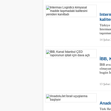
Inter
kalite
Türkiye 
Intermax
taşınmas
14 Şubat
İBB, 
İBB avuk
olmayan 
bugün İs
13 Şubat
Anado
Türk Hav