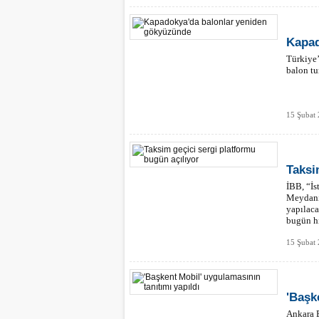
Kapad
Türkiye
balon tu
15 Şubat 
Taksi
İBB, “İ
Meydanı’
yapılaca
bugün hi
15 Şubat 
'Başk
Ankara B