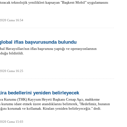
tıracak teknolojik yenilikleri kapsayan "Başkent Mobil" uygulamasını
 2020 Cuma 16:54
global iflas başvurusunda bulundu
bal Havayolları'nın iflas başvurusu yaptığı ve operasyonlarının
duğu bildirildi.
 2020 Cuma 16:25
ira bedellerini yeniden belirleyecek
va Kurumu (THK) Kayyum Heyeti Başkanı Cenap Aşcı, mahkeme
a kurumu idare etmek üzere atandıklarını belirterek, "Hedefimiz, buranın
ığını korumak ve kollamak. Kiraları yeniden belirleyeceğiz." dedi.
 2020 Cuma 15:03