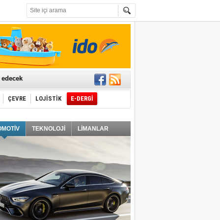
t edecek
ÇEVRE
LOJİSTİK
E-DERGİ
ğlayacak
OMOTİV
TEKNOLOJİ
LİMANLAR
i