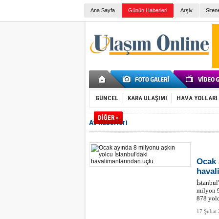
Ana Sayfa
Günün Haberleri
Arşiv
Siten
GÜNCEL
KARA ULAŞIMI
HAVA YOLLARI
DİĞER »
Av Haberleri
Ocak 
haval
İstanbul
milyon 9
878 yolc
17 Şubat 