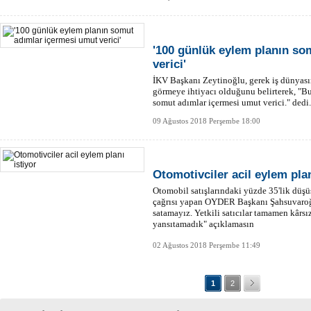
'100 günlük eylem planın so
verici'
İKV Başkanı Zeytinoğlu, gerek iş dünyası
görmeye ihtiyacı olduğunu belirterek, "B
somut adımlar içermesi umut verici." dedi.
09 Ağustos 2018 Perşembe 18:00
Otomotivciler acil eylem plan
Otomobil satışlarındaki yüzde 35'lik düşü
çağrısı yapan OYDER Başkanı Şahsuvaroğl
satamayız. Yetkili satıcılar tamamen kârs
yansıtamadık" açıklamasın
02 Ağustos 2018 Perşembe 11:49
1
2