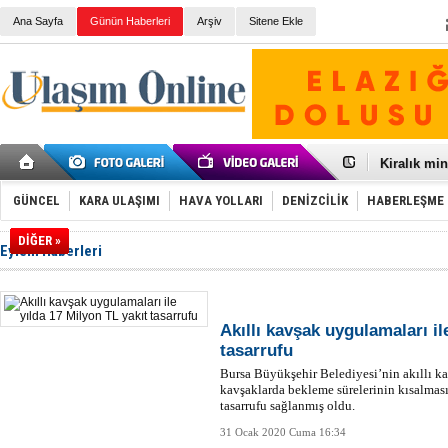
Ana Sayfa
Günün Haberleri
Arşiv
Sitene Ekle
Galataport
BMW, deniz
Kiralık min
VW'de üst
Ünye Liman
GÜNCEL
KARA ULAŞIMI
HAVA YOLLARI
DENİZCİLİK
HABERLEŞME
Türkiye’ni
İzmir-Anta
DİĞER »
Eylem Haberleri
Osmanlı'nı
Otomotivde 
Toyota Tür
Otomobil i
HAVAŞ 21 h
Akıllı kavşak uygulamaları il
İran'a ait 
tasarrufu
'Jet uçak' 
Bursa Büyükşehir Belediyesi’nin akıllı k
Rus savaş 
kavşaklarda bekleme sürelerinin kısalması
tasarrufu sağlanmış oldu.
31 Ocak 2020 Cuma 16:34