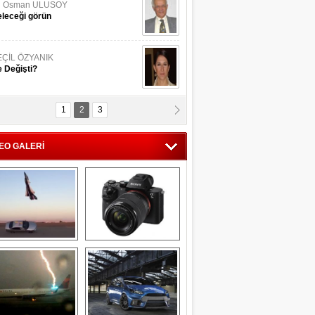
li Osman ULUSOY
leceği görün
EÇİL ÖZYANIK
 Değişti?
1
2
3
DNAN SAKA
iman Kenti Aliağa"
EO GALERİ
ERİÇ KÖYATASI
yraksız Vatan !
Savaş uçağı 
Sony Alpha 7R II ön 
pilotundan 
inceleme
muhteşem gösteri