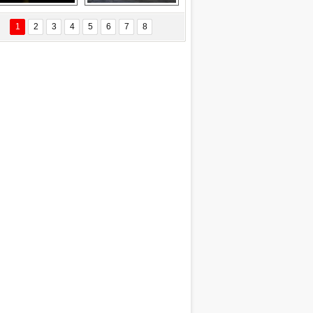
Delta uçağına 
Ford Focus RS 
yıldırım çarptı
(2015)
1
2
3
4
5
6
7
8