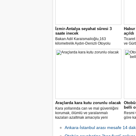
İzmir-Antalya seyahat süresi 3
Habur 
saate inecek
açıldı
Bakan Adil Karaismailoğlu,163
Ticare
kilometrelik Aydın-Denizli Otoyolu
ve Gürb
ayağının ihalesine 11 Haziran'da
açılan 
çıkılacağını belirterek, "İzmir ile Antalya
yük taş
arasındaki 580 kilometre devlet yolu ile
duyurd
6-7 saat süren seyahat, 440 kilometre
otoyolla 3 saate inecek." dedi
Araçlarda kara kutu zorunlu olacak
Otobüs
belli 
Kara yollarında can ve mal güvenliğini
korumak, ölümlü ve yaralanmalı
Resmi 
kazaları azaltmak amacıyla yeni
göre ka
araçlarda bulunması zorunlu gelişmiş
fiyatla
güvenlik sistemlerine ilişkin esaslar
kilome
Ankara-İstanbul arası mesafe 14 dak
belirlendi.
otobüsü
kilomet