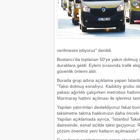
verilmesini istiyoruz" denildi.
Bostancı'da toplanan 50'ye yakın dolmuş ş
duraklara geldi. Eylem sırasında trafik eki
güvenlik önlemi aldı.
Burada grup adına açıklama yapan İstanbu
"Taksi dolmuş esnafıyız. Kadıköy grubu o
yakası ağırlıklı çalışırken metrobüs hattı
Marmaray hattını açılması ile işlerimiz 
Yapılan yatırımları destekliyoruz fakat bun
taksimetre takma hakkımızın daha önceki yı
Yapılan açıklamada ayrıca, "İstanbul Taksic
dairesinde, esnaf sicilde taksi geçiyoruz.
çözüm önerimiz yeni hatların açılmasıdır" 