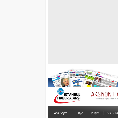
|
|
|
Ana Sayfa
Künye
İletişim
Sık Kulla