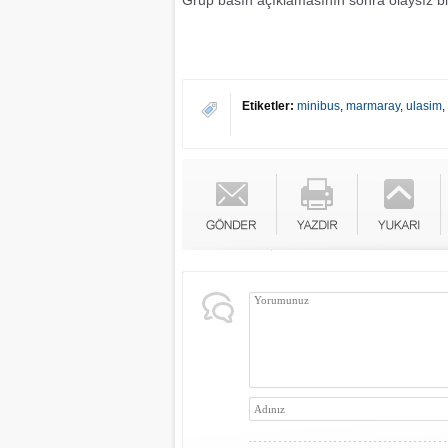
Grup basın açıklamasının sonra olaysız bir
Etiketler:
minibus
,
marmaray
,
ulasim
,