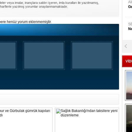
A
ler veya imalar, inançlara saldırı içeren, imla kuralları ile yazılmamış,
harflerle yazılmış yorumlar onaylanmamaktadır.
Ge
ere henüz yorum eklenmemiştir.
S
Ne
A
"L
VİD
M
Ba