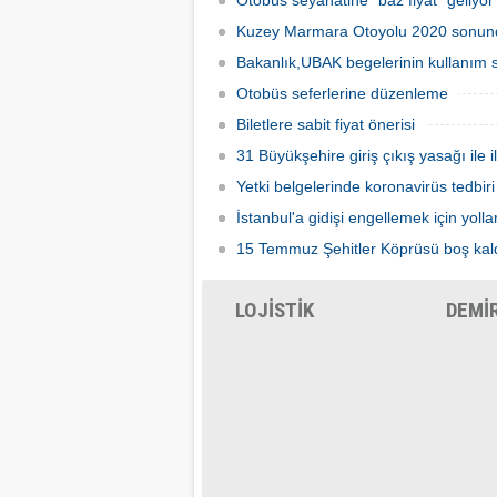
Otobüs seyahatine "baz fiyat" geliyor
tavan ü
Kuzey Marmara Otoyolu 2020 sonu
Bakanlık,UBAK begelerinin kullanım s
Otobüs seferlerine düzenleme
Biletlere sabit fiyat önerisi
31 Büyükşehire giriş çıkış yasağı ile i
Yetki belgelerinde koronavirüs tedbiri
İstanbul'a gidişi engellemek için yolla
15 Temmuz Şehitler Köprüsü boş kal
LOJİSTİK
DEMİ