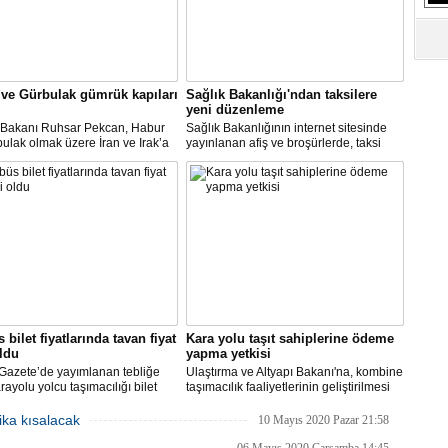
ve Gürbulak gümrük kapıları
Sağlık Bakanlığı'ndan taksilere
yeni düzenleme
t Bakanı Ruhsar Pekcan, Habur
Sağlık Bakanlığının internet sitesinde
ulak olmak üzere İran ve Irak’a
yayınlanan afiş ve broşürlerde, taksi
gümrük kapılarının uluslararası
duraklarında uygulanması gereken
ımacılığına yeniden açıldığını
hijyen önlemleri ile şoför ve müşterilere
u.
yönelik uyarılar yer aldı.
 bilet fiyatlarında tavan fiyat
Kara yolu taşıt sahiplerine ödeme
oldu
yapma yetkisi
Gazete’de yayımlanan tebliğe
Ulaştırma ve Altyapı Bakanı'na, kombine
rayolu yolcu taşımacılığı bilet
taşımacılık faaliyetlerinin geliştirilmesi
rı yeniden belirlendi. 100
amacıyla, bu faaliyetlerde kullanılan
tre mesafede taban yolcu
kara yolu taşıtlarının sahiplerine döner
ika kısalacak
10 Mayıs 2020 Pazar 21:58
 bilet ücreti 100 TL, 2000
sermaye gelirlerinden ödeme yapma
re ve üzeri mesafede alınacak
yetkisi verildi.