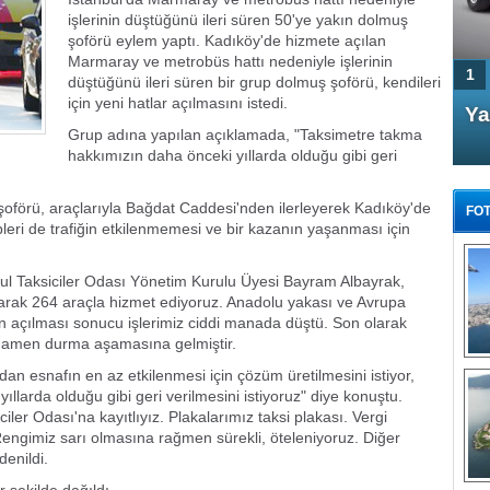
işlerinin düştüğünü ileri süren 50'ye yakın dolmuş
şoförü eylem yaptı. Kadıköy'de hizmete açılan
Marmaray ve metrobüs hattı nedeniyle işlerinin
1
düştüğünü ileri süren bir grup dolmuş şoförü, kendileri
için yeni hatlar açılmasını istedi.
4 Kapılı AMG GT Coupe
Ya
Grup adına yapılan açıklamada, "Taksimetre takma
Türkiye'de satışa çıktı
hakkımızın daha önceki yıllarda olduğu gibi geri
oförü, araçlarıyla Bağdat Caddesi'nden ilerleyerek Kadıköy'de
FOT
pleri de trafiğin etkilenmemesi ve bir kazanın yaşanması için
l Taksiciler Odası Yönetim Kurulu Üyesi Bayram Albayrak,
larak 264 araçla hizmet ediyoruz. Anadolu yakası ve Avrupa
nın açılması sonucu işlerimiz ciddi manada düştü. Son olarak
FA
tamamen durma aşamasına gelmiştir.
TÜ
Tü
dan esnafın en az etkilenmesi için çözüm üretilmesini istiyor,
llarda olduğu gibi geri verilmesini istiyoruz" diye konuştu.
E
iler Odası'na kayıtlıyız. Plakalarımız taksi plakası. Vergi
G
 Rengimiz sarı olmasına rağmen sürekli, öteleniyoruz. Diğer
denildi.