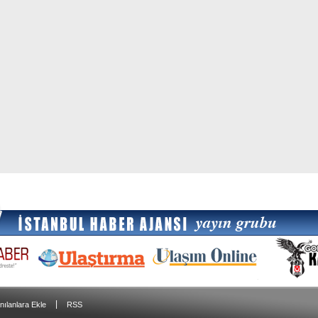
|
nılanlara Ekle
RSS