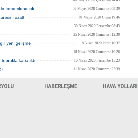
06 Mayıs 2020 Çarşamba 14:45
cret 500 TL olarak belirlendi.
nda tamamlanacak
02 Mayıs 2020 Cumartesi 09:39
üresini uzattı
01 Mayıs 2020 Cuma 19:46
30 Nisan 2020 Perşembe 08:43
25 Nisan 2020 Cumartesi 12:30
lgili yeni gelişme
19 Nisan 2020 Pazar 10:37
18 Nisan 2020 Cumartesi 10:28
r toprakla kapatıldı
16 Nisan 2020 Perşembe 15:23
dı
11 Nisan 2020 Cumartesi 22:39
RYOLU
HABERLEŞME
HAVA YOLLARI