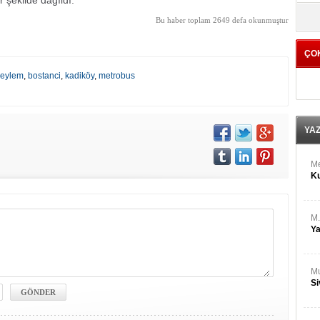
 şekilde dağıldı.
M
yö
Ha
Bu haber toplam 2649 defa okunmuştur
ÇO
Bİ
Cu
eylem
,
bostanci
,
kadiköy
,
metrobus
ka
Ah
Ku
YA
M
Ku
M.
Ya
Mu
Si