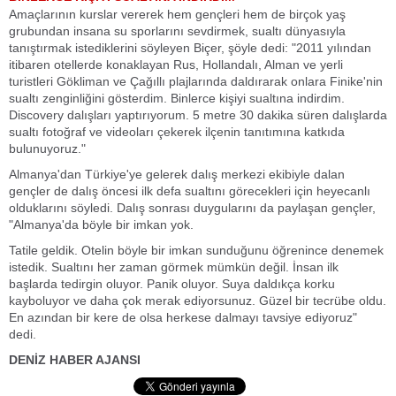
Amaçlarının kurslar vererek hem gençleri hem de birçok yaş
grubundan insana su sporlarını sevdirmek, sualtı dünyasıyla
tanıştırmak istediklerini söyleyen Biçer, şöyle dedi: "2011 yılından
itibaren otellerde konaklayan Rus, Hollandalı, Alman ve yerli
turistleri Gökliman ve Çağıllı plajlarında daldırarak onlara Finike'nin
sualtı zenginliğini gösterdim. Binlerce kişiyi sualtına indirdim.
Discovery dalışları yaptırıyorum. 5 metre 30 dakika süren dalışlarda
sualtı fotoğraf ve videoları çekerek ilçenin tanıtımına katkıda
bulunuyoruz."
Almanya'dan Türkiye'ye gelerek dalış merkezi ekibiyle dalan
gençler de dalış öncesi ilk defa sualtını görecekleri için heyecanlı
olduklarını söyledi. Dalış sonrası duygularını da paylaşan gençler,
"Almanya'da böyle bir imkan yok.
Tatile geldik. Otelin böyle bir imkan sunduğunu öğrenince denemek
istedik. Sualtını her zaman görmek mümkün değil. İnsan ilk
başlarda tedirgin oluyor. Panik oluyor. Suya daldıkça korku
kayboluyor ve daha çok merak ediyorsunuz. Güzel bir tecrübe oldu.
En azından bir kere de olsa herkese dalmayı tavsiye ediyoruz"
dedi.
DENİZ HABER AJANSI