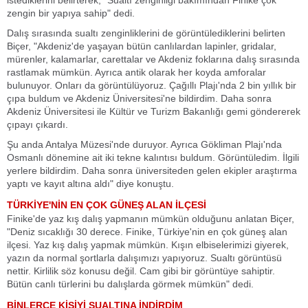
istediklerini belirterek, "Sualtı zenginliği bakımından Finike çok
zengin bir yapıya sahip" dedi.
Dalış sırasında sualtı zenginliklerini de görüntülediklerini belirten
Biçer, "Akdeniz'de yaşayan bütün canlılardan lapinler, gridalar,
mürenler, kalamarlar, carettalar ve Akdeniz foklarına dalış sırasında
rastlamak mümkün. Ayrıca antik olarak her koyda amforalar
bulunuyor. Onları da görüntülüyoruz. Çağıllı Plajı'nda 2 bin yıllık bir
çıpa buldum ve Akdeniz Üniversitesi'ne bildirdim. Daha sonra
Akdeniz Üniversitesi ile Kültür ve Turizm Bakanlığı gemi göndererek
çıpayı çıkardı.
Şu anda Antalya Müzesi'nde duruyor. Ayrıca Gökliman Plajı'nda
Osmanlı dönemine ait iki tekne kalıntısı buldum. Görüntüledim. İlgili
yerlere bildirdim. Daha sonra üniversiteden gelen ekipler araştırma
yaptı ve kayıt altına aldı" diye konuştu.
TÜRKİYE'NİN EN ÇOK GÜNEŞ ALAN İLÇESİ
Finike'de yaz kış dalış yapmanın mümkün olduğunu anlatan Biçer,
"Deniz sıcaklığı 30 derece. Finike, Türkiye'nin en çok güneş alan
ilçesi. Yaz kış dalış yapmak mümkün. Kışın elbiselerimizi giyerek,
yazın da normal şortlarla dalışımızı yapıyoruz. Sualtı görüntüsü
nettir. Kirlilik söz konusu değil. Cam gibi bir görüntüye sahiptir.
Bütün canlı türlerini bu dalışlarda görmek mümkün" dedi.
BİNLERCE KİŞİYİ SUALTINA İNDİRDİM