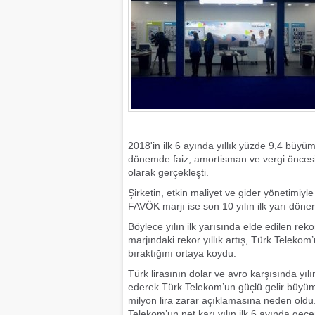
2018'in ilk 6 ayında yıllık yüzde 9,4 büyüm
dönemde faiz, amortisman ve vergi öncesi 
olarak gerçekleşti.
Şirketin, etkin maliyet ve gider yönetimiyle
FAVÖK marjı ise son 10 yılın ilk yarı dönem
Böylece yılın ilk yarısında elde edilen 
marjındaki rekor yıllık artış, Türk Telekom
bıraktığını ortaya koydu.
Türk lirasının dolar ve avro karşısında yıl
ederek Türk Telekom’un güçlü gelir büyümesi
milyon lira zarar açıklamasına neden oldu.
Telekom’un net karı yılın ilk 6 ayında geç