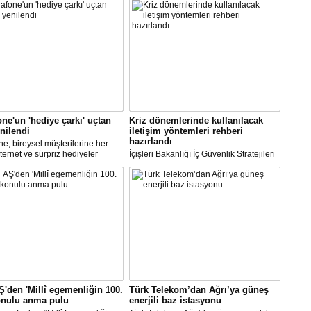
ne'un 'hediye çarkı' uçtan
Kriz dönemlerinde kullanılacak
nilendi
iletişim yöntemleri rehberi
hazırlandı
e, bireysel müşterilerine her
nternet ve sürpriz hediyeler
İçişleri Bakanlığı İç Güvenlik Stratejileri
a şansı sunduğu “Hediye Çarkı”
Dairesi Başkanlığınca kriz durumlarının
munu yeniledi. Vodafone
iletişim yönetim sürecine ilişkin genel
a uygulaması üzerinden erişilen
bir model oluşturmak üzere "Kriz İletişim
mda, çeşitli hediyeler sunulacak.
Yönetimi Rehberi" hazırlandı.
'den 'Millî egemenliğin 100.
Türk Telekom’dan Ağrı’ya güneş
konulu anma pulu
enerjili baz istasyonu