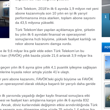
Türk Telekom, 2018’in ilk 6 ayında 1,9 milyon net yeni
abone kazanımıyla son 10 yılın en iyi ilk yarıyıl
1
performansına imza atarken, toplam abone sayısını
da 43,5 milyona yükseltti.
Türk Telekom'dan yapılan açıklamaya göre, şirketin
bu yılın ilk 6 ayındaki finansal ve operasyonel
sonuçlarına hızlı büyüme, yüksek faaliyet karlılığı ve
rekor abone kazanımı damga vurdu.
FOT
e ile 9,6 milyar lira gelir elde eden Türk Telekom’un bu
karı (FAVÖK) yıllık bazda yüzde 21,6 artarak 3,9 milyar lira
 geçen yılın ilk 6 ayına göre yıllık 4,1 puanlık iyileşme sağlayan
lerine kıyasla rekor artışla yüzde 41’e ulaştı.
rekor yeni abone kazanımı, FAVÖK’teki güçlü büyüme ve FAVÖK
Tü
’un operasyonel olarak oldukça başarılı bir yarıyılı daha geride
ın ilk yarısında yaşadığı değer kaybı finansal sonuçlara etki
 ve faaliyet karı artışlarına karşın yılın ilk 6 ayında 832
 Ancak, döviz kurlarındaki değişimin etkisi arındırıldığında Türk
en senenin aynı dönemine göre yüzde 25 artışla 1,4 milyar lira