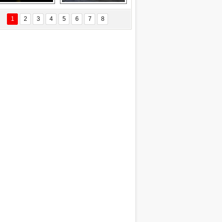
EÇİL ÖZYANIK
Delta uçağına 
Ford Focus RS 
 Değişti?
yıldırım çarptı
(2015)
1
2
3
4
5
6
7
8
DNAN SAKA
iman Kenti Aliağa"
ERİÇ KÖYATASI
yraksız Vatan !