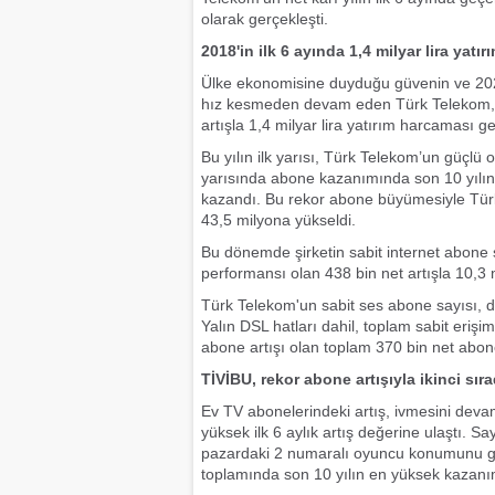
olarak gerçekleşti.
2018'in ilk 6 ayında 1,4 milyar lira yatır
Ülke ekonomisine duyduğu güvenin ve 2023
hız kesmeden devam eden Türk Telekom, 2
artışla 1,4 milyar lira yatırım harcaması ge
Bu yılın ilk yarısı, Türk Telekom’un güçlü 
yarısında abone kazanımında son 10 yılın 
kazandı. Bu rekor abone büyümesiyle Türk
43,5 milyona yükseldi.
Bu dönemde şirketin sabit internet abone s
performansı olan 438 bin net artışla 10,3 m
Türk Telekom'un sabit ses abone sayısı, d
Yalın DSL hatları dahil, toplam sabit erişim
abone artışı olan toplam 370 bin net abon
TİVİBU, rekor abone artışıyla ikinci s
Ev TV abonelerindeki artış, ivmesini deva
yüksek ilk 6 aylık artış değerine ulaştı. S
pazardaki 2 numaralı oyuncu konumunu güç
toplamında son 10 yılın en yüksek kazanımı