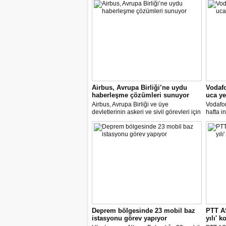
Airbus, Avrupa Birliği’ne uydu
Vodafo
haberleşme çözümleri sunuyor
uca ye
Airbus, Avrupa Birliği ve üye
Vodafon
devletlerinin askeri ve sivil görevleri için
hafta i
uydu haberleşme çözümleri sağlamaya
kazanm
yönelik anlaşma yaptı.
platfor
Yanımd
platfor
Deprem bölgesinde 23 mobil baz
PTT AŞ
istasyonu görev yapıyor
yılı' 