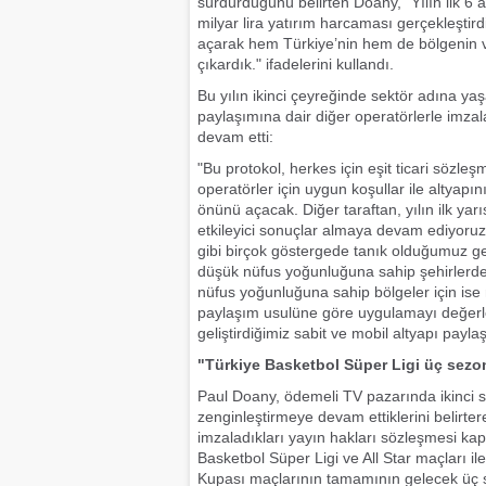
sürdürdüğünü belirten Doany, "Yılın ilk 6
milyar lira yatırım harcaması gerçekleştird
açarak hem Türkiye’nin hem de bölgenin v
çıkardık." ifadelerini kullandı.
Bu yılın ikinci çeyreğinde sektör adına yaş
paylaşımına dair diğer operatörlerle imzal
devam etti:
"Bu protokol, herkes için eşit ticari sözle
operatörler için uygun koşullar ile altyapı
önünü açacak. Diğer taraftan, yılın ilk yar
etkileyici sonuçlar almaya devam ediyoruz
gibi birçok göstergede tanık olduğumuz gel
düşük nüfus yoğunluğuna sahip şehirlerde 
nüfus yoğunluğuna sahip bölgeler için ise
paylaşım usulüne göre uygulamayı değerle
geliştirdiğimiz sabit ve mobil altyapı pay
"Türkiye Basketbol Süper Ligi üç sez
Paul Doany, ödemeli TV pazarında ikinci sı
zenginleştirmeye devam ettiklerini belirt
imzaladıkları yayın hakları sözleşmesi kap
Basketbol Süper Ligi ve All Star maçları i
Kupası maçlarının tamamının gelecek üç 