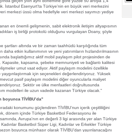
 ayında geçen yılın aynı dönemine göre yüzde 50 artışla 1,4
S
ik. İstanbul Esenyurt’ta Türkiye’nin en büyük veri merkezini
Ne
eri merkezi üssü olma hedefiyle veri merkezi sayımızı yediye
A
anan en önemli gelişmenin, sabit elektronik iletişim altyapısının
"L
adıkları iş birliği protokolü olduğunu vurgulayan Doany, şöyle
şme şartları altında ve bir zaman taahhüdü karşılığında tüm
M
nın daha etkin kullanımının ve yeni yatırımların hızlandırılmasının
Ba
ısında başlattığımız aktif mobil paylaşım pilot projesinden de
. Kapasite, kapsama, şebeke memnuniyeti ve bağlantı kalitesi
işmeler umut vaat ediyor. Aktif paylaşım modelini özellikle
yaygınlaştırmak için seçenekleri değerlendiriyoruz. Yüksek
 mevcut pasif paylaşım modelini diğer oyuncularla maliyet
ndiriyoruz. Sektör ve ülke menfaatleri doğrultusunda
laşım modelleri ile uzun vadede kazanan Türkiye olacak."
on boyunca TİVİBU’da"
radaki konumunu güçlendiren TİVİBU’nun içerik çeşitliliğini
erek, dönem içinde Türkiye Basketbol Federasyonu ile
samında, Avrupa'nın en değerli 3 ligi arasında yer alan Türkiye
le Kadınlar Basketbol Süper Ligi, Kadınlar ve Erkekler Türkiye
sezon boyunca münhasır olarak TİVİBU’dan yayınlanacağını