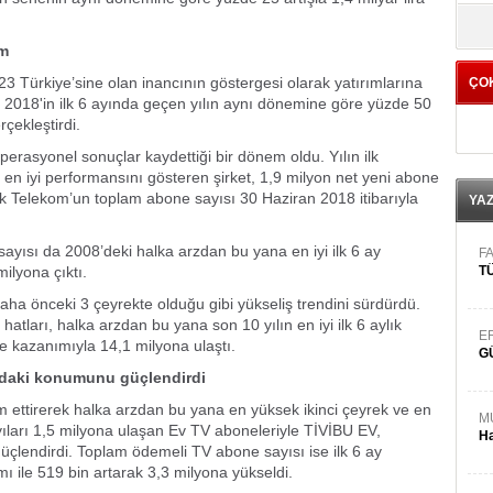
yö
ım
 Türkiye’sine olan inancının göstergesi olarak yatırımlarına
ÇO
018'in ilk 6 ayında geçen yılın aynı dönemine göre yüzde 50
rçekleştirdi.
operasyonel sonuçlar kaydettiği bir dönem oldu. Yılın ilk
en iyi performansını gösteren şirket, 1,9 milyon net yeni abone
 Telekom’un toplam abone sayısı 30 Haziran 2018 itibarıyla
YA
ayısı da 2008’deki halka arzdan bu yana en iyi ilk 6 ay
FA
ilyona çıktı.
TÜ
aha önceki 3 çeyrekte olduğu gibi yükseliş trendini sürdürdü.
 hatları, halka arzdan bu yana son 10 yılın en iyi ilk 6 aylık
E
e kazanımıyla 14,1 milyona ulaştı.
G
ıradaki konumunu güçlendirdi
m ettirerek halka arzdan bu yana en yüksek ikinci çeyrek ve en
M
ayıları 1,5 milyona ulaşan Ev TV aboneleriyle TİVİBU EV,
Ha
lendirdi. Toplam ödemeli TV abone sayısı ise ilk 6 ay
 ile 519 bin artarak 3,3 milyona yükseldi.