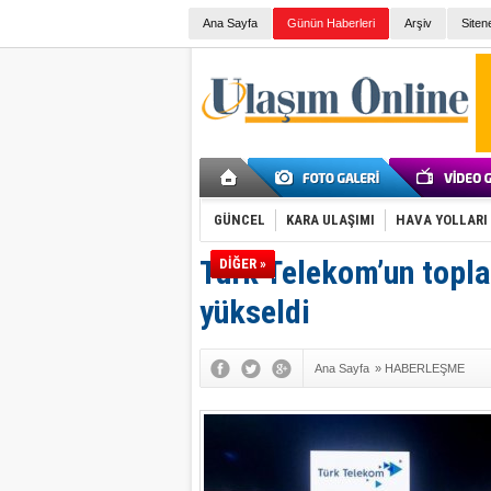
Ana Sayfa
Günün Haberleri
Arşiv
Siten
GÜNCEL
KARA ULAŞIMI
HAVA YOLLARI
Türk Telekom’un topl
DİĞER »
yükseldi
Ana Sayfa
»
HABERLEŞME