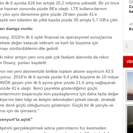
Bİ
n ilk 6 ayında 626 bin artışla 20,2 milyona yükseldi. Bir yıl önce
Cu
 haziran sonunda yüzde 88'e ulaştı. LTE kullanıcılarının
ka
en yılın aynı dönemine göre yüzde 28’den yüzde 41’e
ylık veri tüketimi de yıllık bazda yüzde 30 artışla 5,7 GB'a çıktı.
Ah
mları damga vurdu
Ku
any, 2018’in ilk 6 aylık finansal ve operasyonel sonuçlarına
kete değer katacak istikrarlı ve karlı bir büyüme için
M
mayı sürdürdüklerini dile getirdi.
Ku
ki rekor artışın yanı sıra pek çok faaliyet alanında da rekor
VİD
n Doany, şunları kaydetti:
M.
lyon net yeni abonemizle birlikte toplam abone sayımızın 43,5
Ya
oruz. 2018’in ilk 6 ayında yüzde 9,4 yıllık büyüme ile 10 milyar
FAVÖK geçen yılın ilk 6 ayına göre yüzde 21,6 artış sağlayarak
yüzde 41’e ulaştı. İkinci çeyrekte gösterdiğimiz güçlü
Mu
onlarımızın başarısıyla tüm paydaşlarımız için daha fazla değer
Si
nin lider bilgi ve iletişim teknolojileri şirketi olarak, stratejik
ne denli güçlü olduğumuzu gösteriyor. Güçlü bir ilk yarıyla ve
ısı için de iyimseriz.”
A
Ge
senyurt’ta açtık"
lişimini gerçekleştirmek adına yatırımlarını hız kesmeden