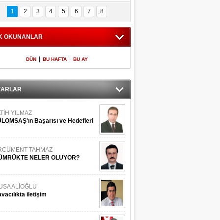
Bilinmeyen 
İşte Meclis'e giren 
nleriyle İstanbul 
600 milletvekilinin 
1
2
3
4
5
6
7
8
Adaları
listesi
K OKUNANLAR
|
|
DÜN
BU HAFTA
BU AY
ZARLAR
TİH YILMAZ
LOMSAŞ'ın Başarısı ve Hedefleri
RCÜMENT TAHMAZ
ÜMRÜKTE NELER OLUYOR?
USA ALİOĞLU
vacılıkta iletişim