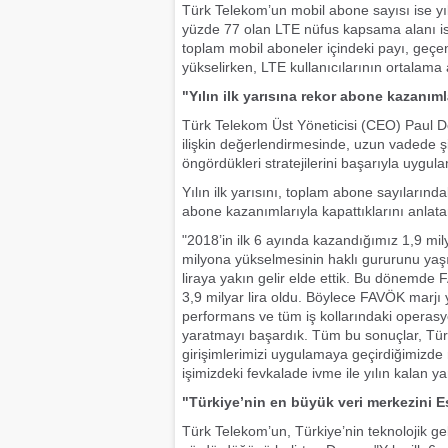
Türk Telekom’un mobil abone sayısı ise yılı
yüzde 77 olan LTE nüfus kapsama alanı ise
toplam mobil aboneler içindeki payı, geç
yükselirken, LTE kullanıcılarının ortalama a
"Yılın ilk yarısına rekor abone kazanı
Türk Telekom Üst Yöneticisi (CEO) Paul Do
ilişkin değerlendirmesinde, uzun vadede şir
öngördükleri stratejilerini başarıyla uygula
Yılın ilk yarısını, toplam abone sayılarında
abone kazanımlarıyla kapattıklarını anlata
"2018’in ilk 6 ayında kazandığımız 1,9 mi
milyona yükselmesinin haklı gururunu yaşıy
liraya yakın gelir elde ettik. Bu dönemde 
3,9 milyar lira oldu. Böylece FAVÖK marjı 
performans ve tüm iş kollarındaki operasy
yaratmayı başardık. Tüm bu sonuçlar, Türkiye’
girişimlerimizi uygulamaya geçirdiğimizde 
işimizdeki fevkalade ivme ile yılın kalan yar
"Türkiye’nin en büyük veri merkezini E
Türk Telekom’un, Türkiye’nin teknolojik ge