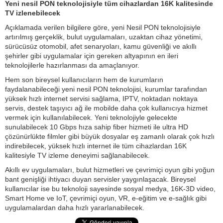
Yeni nesil PON teknolojisiyle tüm cihazlardan 16K kalitesinde
TV izlenebilecek
Açıklamada verilen bilgilere göre, yeni Nesil PON teknolojisiyle
artırılmış gerçeklik, bulut uygulamaları, uzaktan cihaz yönetimi,
sürücüsüz otomobil, afet senaryoları, kamu güvenliği ve akıllı
şehirler gibi uygulamalar için gereken altyapının en ileri
teknolojilerle hazırlanması da amaçlanıyor.
Hem son bireysel kullanıcıların hem de kurumların
faydalanabileceği yeni nesil PON teknolojisi, kurumlar tarafından
yüksek hızlı internet servisi sağlama, IPTV, noktadan noktaya
servis, destek taşıyıcı ağ ile mobilde daha çok kullanıcıya hizmet
vermek için kullanılabilecek. Yeni teknolojiyle gelecekte
sunulabilecek 10 Gbps hıza sahip fiber hizmeti ile ultra HD
çözünürlükte filmler gibi büyük dosyalar eş zamanlı olarak çok hızlı
indirebilecek, yüksek hızlı internet ile tüm cihazlardan 16K
kalitesiyle TV izleme deneyimi sağlanabilecek.
Akıllı ev uygulamaları, bulut hizmetleri ve çevrimiçi oyun gibi yoğun
bant genişliği ihtiyacı duyan servisler yaygınlaşacak. Bireysel
kullanıcılar ise bu teknoloji sayesinde sosyal medya, 16K-3D video,
Smart Home ve IoT, çevrimiçi oyun, VR, e-eğitim ve e-sağlık gibi
uygulamalardan daha hızlı yararlanabilecek.