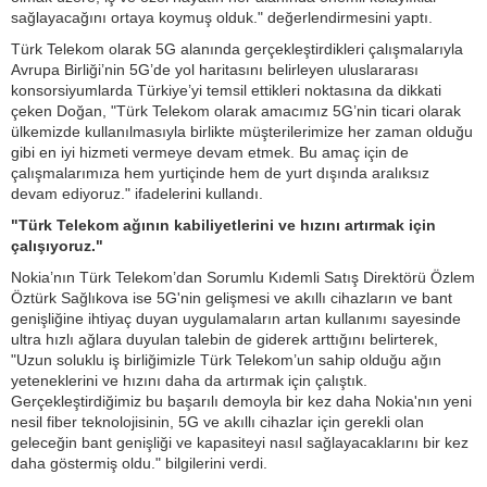
sağlayacağını ortaya koymuş olduk." değerlendirmesini yaptı.
Türk Telekom olarak 5G alanında gerçekleştirdikleri çalışmalarıyla
Avrupa Birliği’nin 5G’de yol haritasını belirleyen uluslararası
konsorsiyumlarda Türkiye’yi temsil ettikleri noktasına da dikkati
çeken Doğan, "Türk Telekom olarak amacımız 5G’nin ticari olarak
ülkemizde kullanılmasıyla birlikte müşterilerimize her zaman olduğu
gibi en iyi hizmeti vermeye devam etmek. Bu amaç için de
çalışmalarımıza hem yurtiçinde hem de yurt dışında aralıksız
devam ediyoruz." ifadelerini kullandı.
"Türk Telekom ağının kabiliyetlerini ve hızını artırmak için
çalışıyoruz."
Nokia’nın Türk Telekom’dan Sorumlu Kıdemli Satış Direktörü Özlem
Öztürk Sağlıkova ise 5G'nin gelişmesi ve akıllı cihazların ve bant
genişliğine ihtiyaç duyan uygulamaların artan kullanımı sayesinde
ultra hızlı ağlara duyulan talebin de giderek arttığını belirterek,
"Uzun soluklu iş birliğimizle Türk Telekom’un sahip olduğu ağın
yeteneklerini ve hızını daha da artırmak için çalıştık.
Gerçekleştirdiğimiz bu başarılı demoyla bir kez daha Nokia'nın yeni
nesil fiber teknolojisinin, 5G ve akıllı cihazlar için gerekli olan
geleceğin bant genişliği ve kapasiteyi nasıl sağlayacaklarını bir kez
daha göstermiş oldu." bilgilerini verdi.