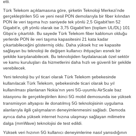
etti.
Türk Telekom açıklamasına göre, şirketin Teknoloji Merkezi’nde
gerçekleştirilen 5G ve yeni nesil PON demolarıyla bir fiber kılından
PON ile veri taşıma hızı saniyede tek yönlü 2,5 Gigabit’ten 52
Gigabit’e, çift yönlü olarak ise 3,75 Gigabit’ten (toplam UL/DL) 101
Gbps’e çıkartıldı. Bu sayede Türk Telekom fiber kablonun olduğu
yerlerde PON ile veri taşıma kapasitesini 21 kata kadar
çıkartabileceğini göstermiş oldu. Daha yüksek hız ve kapasite
sağlayan bu teknoloji ile değişen kullanıcı ihtiyaçları esnek bir
şekilde karşılanabilecek. Bu teknolojiden faydalanacak özel sektör
ve kamu kuruluşları da hizmetlerini daha hızlı ve güvenli bir şekilde
verebilecek.
Yeni teknoloji bu yıl ticari olarak Türk Telekom şebekesinde
kullanılacak
Türk Telekom, şebekesinde ticari olarak bu yıl
kullanılması planlanan Nokia’nın yeni 5G-uyumlu AirScale baz
istasyonu ile gerçekleştirilen ikinci 5G mobil demosunda ise yüksek
transmisyon altyapısı ile donatılmış 5G teknolojisinin uygulama
alanlarıyla ilgili çalışmaların deneyimlenmesini sağladı. Demoda
ayrıca daha yüksek internet hızına ulaşmayı sağlayan milimetre
dalga (mmWave) teknolojisi de test edildi.
Yüksek veri hızının 5G kullanıcı deneyimlerine nasıl yansıdığının