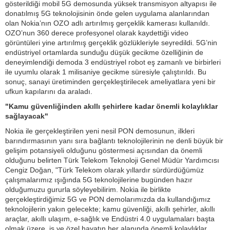
gösterildiği mobil 5G demosunda yüksek transmisyon altyapısı ile
donatılmış 5G teknolojisinin önde gelen uygulama alanlarından
olan Nokia’nın OZO adlı artırılmış gerçeklik kamerası kullanıldı.
OZO’nun 360 derece profesyonel olarak kaydettiği video
görüntüleri yine artırılmış gerçeklik gözlükleriyle seyredildi. 5G’nin
endüstriyel ortamlarda sunduğu düşük gecikme özelliğinin de
deneyimlendiği demoda 3 endüstriyel robot eş zamanlı ve birbirleri
ile uyumlu olarak 1 milisaniye gecikme süresiyle çalıştırıldı. Bu
sonuç, sanayi üretiminden gerçekleştirilecek ameliyatlara yeni bir
ufkun kapılarını da araladı.
"Kamu güvenliğinden akıllı şehirlere kadar önemli kolaylıklar
sağlayacak"
Nokia ile gerçekleştirilen yeni nesil PON demosunun, ilkleri
barındırmasının yanı sıra bağlantı teknolojilerinin ne denli büyük bir
gelişim potansiyeli olduğunu göstermesi açısından da önemli
olduğunu belirten Türk Telekom Teknoloji Genel Müdür Yardımcısı
Cengiz Doğan, "Türk Telekom olarak yıllardır sürdürdüğümüz
çalışmalarımız ışığında 5G teknolojilerine bugünden hazır
olduğumuzu gururla söyleyebilirim. Nokia ile birlikte
gerçekleştirdiğimiz 5G ve PON demolarımızda da kullandığımız
teknolojilerin yakın gelecekte; kamu güvenliği, akıllı şehirler, akıllı
araçlar, akıllı ulaşım, e-sağlık ve Endüstri 4.0 uygulamaları başta
olmak üzere, iş ve özel hayatın her alanında önemli kolaylıklar